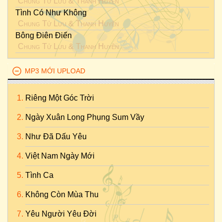
Chung Tử Lưu
&
Thanh Huyền
Tình Có Như Không
Chung Tử Lưu
&
Thanh Huyền
Bông Điên Điển
Chung Tử Lưu
&
Thanh Huyền
MP3 MỚI UPLOAD
Riêng Một Góc Trời
Ngày Xuân Long Phụng Sum Vầy
Như Đã Dấu Yêu
Việt Nam Ngày Mới
Tình Ca
Không Còn Mùa Thu
Yêu Người Yêu Đời