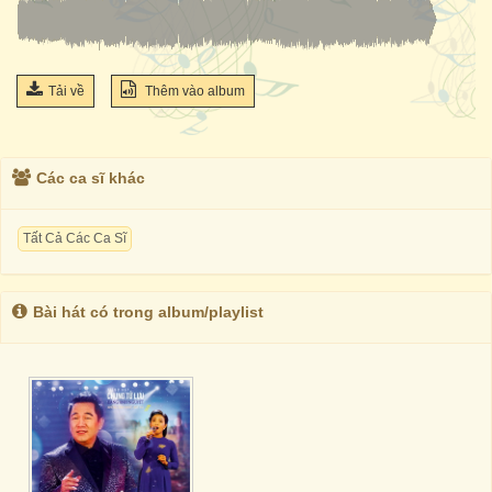
Tải về
Thêm vào album
Các ca sĩ khác
Tất Cả Các Ca Sĩ
Bài hát có trong album/playlist