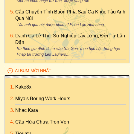
Một ca khúc nhạc trữ tình, được sáng tác...
Câu Chuyện Tình Buồn Phía Sau Ca Khúc Tàu Anh
Qua Núi
Tàu anh qua núi được nhạc sĩ Phan Lạc Hoa sáng...
Danh Ca Lệ Thu: Sự Nghiệp Lẫy Lừng, Đời Tư Lận
Đận
Bà theo gia đình di cư vào Sài Gòn, theo học bậc trung học
Pháp tại trường Les Lauriers...
ALBUM MỚI NHẤT
Kake8x
Miya's Boring Work Hours
Nhac Kara
Câu Hứa Chưa Trọn Vẹn
Tieumy