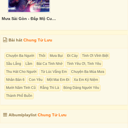
Mưa Sài Gòn - Đắp Mộ Cuộc Tình
Bài hát
Chung Tử Lưu
Chuyện Ba Người
Thôi
Mưa Bụi
Đi Cày
Tình Ơi Vĩnh Biệt
Sầu Lắng
Lầm
Bài Ca Tình Nhớ
Tình Yêu Ơi, Tình Yêu
Thu Hát Cho Người
Từ Lúc Vắng Em
Chuyện Ba Mùa Mưa
Nhân Bản 6
Con Yêu
Một Mai Em Đi
Xa Em Kỷ Niệm
Mười Năm Tình Cũ
Rằng Thì Là
Bóng Dáng Người Yêu
Thành Phố Buồn
Album/playlist
Chung Tử Lưu