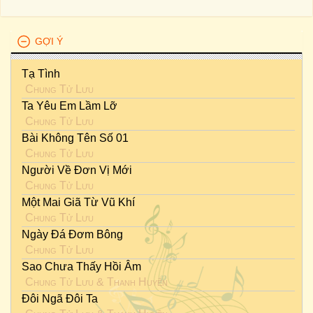
GỢI Ý
Tạ Tình
Chung Tử Lưu
Ta Yêu Em Lầm Lỡ
Chung Tử Lưu
Bài Không Tên Số 01
Chung Tử Lưu
Người Về Đơn Vị Mới
Chung Tử Lưu
Một Mai Giã Từ Vũ Khí
Chung Tử Lưu
Ngày Đá Đơm Bông
Chung Tử Lưu
Sao Chưa Thấy Hồi Âm
Chung Tử Lưu
&
Thanh Huyền
Đôi Ngã Đôi Ta