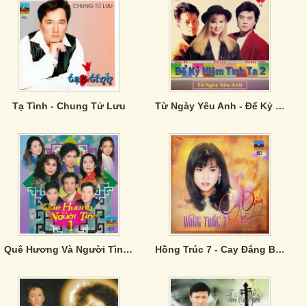
Tạ Tình - Chung Tử Lưu
Từ Ngày Yêu Anh - Để Kỷ Niệm Tình Ta 2
Quê Hương Và Người Tình 1
Hồng Trúc 7 - Cay Đắng Bờ Môi