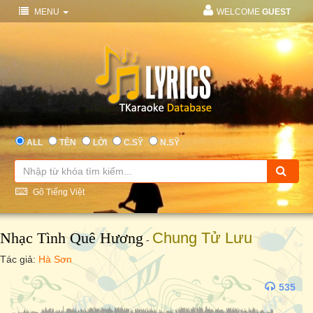
MENU
WELCOME
GUEST
ALL
TÊN
LỜI
C.SỸ
N.SỸ
Gõ Tiếng Việt
Nhạc Tình Quê Hương
Chung Tử Lưu
-
Tác giả:
Hà Sơn
535