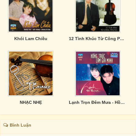
Khói Lam Chiều
12 Tình Khúc Từ Công Phụng - Tuổi Xa Người
NHẠC NHẸ
Lạnh Trọn Đêm Mưa - Hồng Trúc, Lâm Gia Minh
Bình Luận