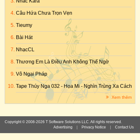
Nhac Kara
Câu Hứa Chưa Trọn Vẹn
Tieumy
Bài Hát
NhạcCL
Thương Em Là Điều Anh Không Thể Ngờ
Vô Ngại Pháp
Tape Thúy Nga 032 - Họa Mi - Nghìn Trùng Xa Cách
Xem thêm
Copyright © 2008-2026 T Software Solutions LLC. All rights reserved.
Advertising
|
Privacy Notice
|
Contact Us