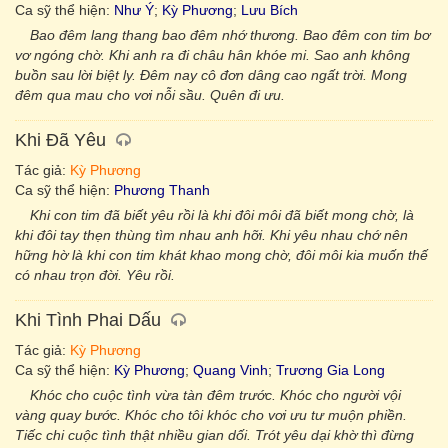
Ca sỹ thể hiện:
Như Ý
;
Kỳ Phương
;
Lưu Bích
Bao đêm lang thang bao đêm nhớ thương. Bao đêm con tim bơ
vơ ngóng chờ. Khi anh ra đi châu hân khóe mi. Sao anh không
buồn sau lời biệt ly. Đêm nay cô đơn dâng cao ngất trời. Mong
đêm qua mau cho vơi nỗi sầu. Quên đi ưu.
Khi Đã Yêu
Tác giả:
Kỳ Phương
Ca sỹ thể hiện:
Phương Thanh
Khi con tim đã biết yêu rồi là khi đôi môi đã biết mong chờ, là
khi đôi tay thẹn thùng tìm nhau anh hỡi. Khi yêu nhau chớ nên
hững hờ là khi con tim khát khao mong chờ, đôi môi kia muốn thế
có nhau trọn đời. Yêu rồi.
Khi Tình Phai Dấu
Tác giả:
Kỳ Phương
Ca sỹ thể hiện:
Kỳ Phương
;
Quang Vinh
;
Trương Gia Long
Khóc cho cuộc tình vừa tàn đêm trước. Khóc cho người vội
vàng quay bước. Khóc cho tôi khóc cho vơi ưu tư muộn phiền.
Tiếc chi cuộc tình thật nhiều gian dối. Trót yêu dại khờ thì đừng