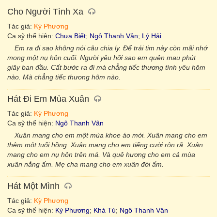
Cho Người Tình Xa
Tác giả:
Kỳ Phương
Ca sỹ thể hiện:
Chưa Biết
;
Ngô Thanh Vân
;
Lý Hải
Em ra đi sao không nói câu chia ly. Để trái tim này còn mãi nhớ
mong một nụ hôn cuối. Người yêu hỡi sao em quên mau phút
giây ban đầu. Cất bước ra đi mà chẳng tiếc thương tình yêu hôm
nào. Mà chẳng tiếc thương hôm nào.
Hát Đi Em Mùa Xuân
Tác giả:
Kỳ Phương
Ca sỹ thể hiện:
Ngô Thanh Vân
Xuân mang cho em một mùa khoe áo mới. Xuân mang cho em
thêm một tuổi hồng. Xuân mang cho em tiếng cười rộn rã. Xuân
mang cho em nụ hôn trên má. Và quê hương cho em cả mùa
xuân nắng ấm. Mẹ cha mang cho em xuân đời ấm.
Hát Một Mình
Tác giả:
Kỳ Phương
Ca sỹ thể hiện:
Kỳ Phương
;
Khả Tú
;
Ngô Thanh Vân