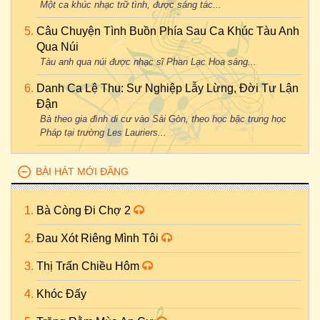
Một ca khúc nhạc trữ tình, được sáng tác...
Câu Chuyện Tình Buồn Phía Sau Ca Khúc Tàu Anh
Qua Núi
Tàu anh qua núi được nhạc sĩ Phan Lạc Hoa sáng...
Danh Ca Lệ Thu: Sự Nghiệp Lẫy Lừng, Đời Tư Lận
Đận
Bà theo gia đình di cư vào Sài Gòn, theo học bậc trung học
Pháp tại trường Les Lauriers...
BÀI HÁT MỚI ĐĂNG
Bà Còng Đi Chợ 2
Đau Xót Riêng Mình Tôi
Thị Trấn Chiều Hôm
Khóc Đấy