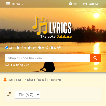
MENU
WELCOME
GUEST
ALL
TÊN
LỜI
C.SỸ
N.SỸ
Gõ Tiếng Việt
CÁC TÁC PHẨM CỦA KỲ PHƯƠNG