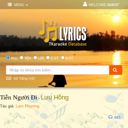
MENU
WELCOME
GUEST
ALL
TÊN
LỜI
C.SỸ
N.SỸ
Gõ Tiếng Việt
Tiễn Người Đi
Lưu Hồng
-
Tác giả:
Lam Phương
481