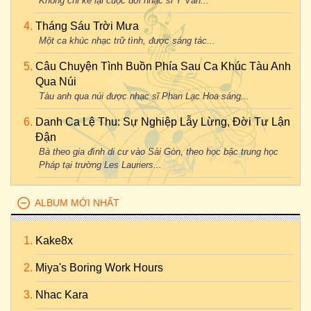
Không chỉ kể lại cuộc đời nhạc sĩ Y Vân...
Tháng Sáu Trời Mưa
Một ca khúc nhạc trữ tình, được sáng tác...
Câu Chuyện Tình Buồn Phía Sau Ca Khúc Tàu Anh
Qua Núi
Tàu anh qua núi được nhạc sĩ Phan Lạc Hoa sáng...
Danh Ca Lệ Thu: Sự Nghiệp Lẫy Lừng, Đời Tư Lận
Đận
Bà theo gia đình di cư vào Sài Gòn, theo học bậc trung học
Pháp tại trường Les Lauriers...
ALBUM MỚI NHẤT
Kake8x
Miya's Boring Work Hours
Nhac Kara