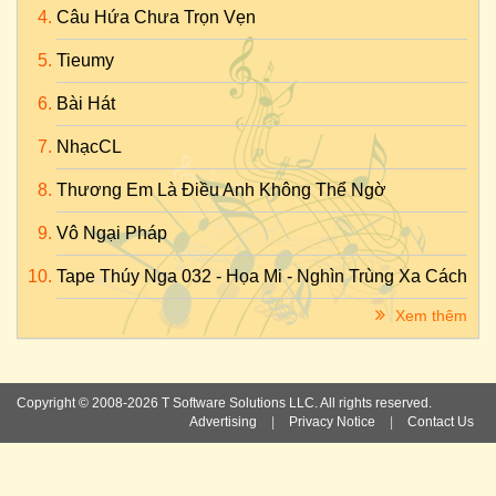
Câu Hứa Chưa Trọn Vẹn
Tieumy
Bài Hát
NhạcCL
Thương Em Là Điều Anh Không Thể Ngờ
Vô Ngại Pháp
Tape Thúy Nga 032 - Họa Mi - Nghìn Trùng Xa Cách
Xem thêm
Copyright © 2008-2026 T Software Solutions LLC. All rights reserved.
Advertising
|
Privacy Notice
|
Contact Us