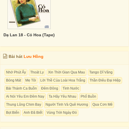
Dạ Lan 18 - Cỏ Hoa (Tape)
Bài hát
Lưu Hồng
Nhớ Phút Ấy
Thoát Ly
Xin Thời Gian Qua Mau
Tango Dĩ Vãng
Bóng Mát
Mẹ Tôi
Lời Thề Của Loài Hoa Trắng
Thần Điêu Đại Hiệp
Bài Thánh Ca Buồn
Đêm Đông
Tình Nước
Ai Nói Yêu Em Đêm Nay
Ta Hãy Yêu Nhau
Phố Buồn
Thung Lũng Chim Bay
Người Tình Và Quê Hương
Qua Cơn Mê
Bọt Biển
Anh Đã Biết
Vùng Trời Ngày Đó