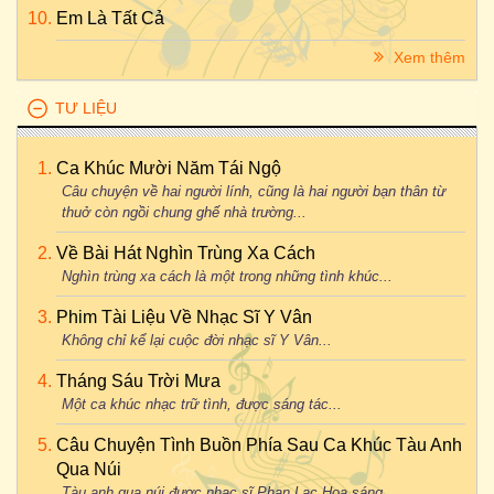
Em Là Tất Cả
Xem thêm
TƯ LIỆU
Ca Khúc Mười Năm Tái Ngộ
Câu chuyện về hai người lính, cũng là hai người bạn thân từ
thuở còn ngồi chung ghế nhà trường...
Về Bài Hát Nghìn Trùng Xa Cách
Nghìn trùng xa cách là một trong những tình khúc...
Phim Tài Liệu Về Nhạc Sĩ Y Vân
Không chỉ kể lại cuộc đời nhạc sĩ Y Vân...
Tháng Sáu Trời Mưa
Một ca khúc nhạc trữ tình, được sáng tác...
Câu Chuyện Tình Buồn Phía Sau Ca Khúc Tàu Anh
Qua Núi
Tàu anh qua núi được nhạc sĩ Phan Lạc Hoa sáng...