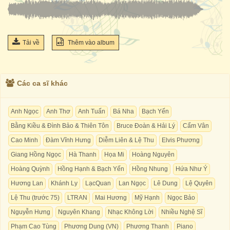
Tải về
Thêm vào album
Các ca sĩ khác
Anh Ngọc
Anh Thơ
Anh Tuấn
Bá Nha
Bạch Yến
Bằng Kiều & Đình Bảo & Thiên Tôn
Bruce Đoàn & Hải Lý
Cẩm Vân
Cao Minh
Đàm Vĩnh Hưng
Diễm Liên & Lệ Thu
Elvis Phương
Giang Hồng Ngọc
Hà Thanh
Họa Mi
Hoàng Nguyên
Hoàng Quỳnh
Hồng Hạnh & Bạch Yến
Hồng Nhung
Hứa Như Ý
Hương Lan
Khánh Ly
LạcQuan
Lan Ngọc
Lê Dung
Lệ Quyên
Lệ Thu (trước 75)
LTRAN
Mai Hương
Mỹ Hạnh
Ngọc Bảo
Nguyễn Hưng
Nguyên Khang
Nhạc Không Lời
Nhiều Nghệ Sĩ
Phạm Cao Tùng
Phương Dung (VN)
Phương Thanh
Piano