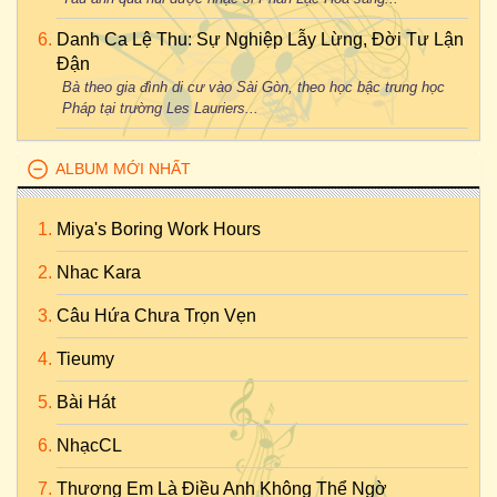
Danh Ca Lệ Thu: Sự Nghiệp Lẫy Lừng, Đời Tư Lận
Đận
Bà theo gia đình di cư vào Sài Gòn, theo học bậc trung học
Pháp tại trường Les Lauriers...
ALBUM MỚI NHẤT
Miya's Boring Work Hours
Nhac Kara
Câu Hứa Chưa Trọn Vẹn
Tieumy
Bài Hát
NhạcCL
Thương Em Là Điều Anh Không Thể Ngờ