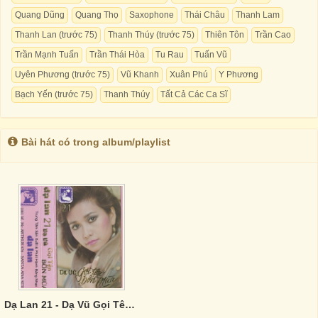
Quang Dũng
Quang Thọ
Saxophone
Thái Châu
Thanh Lam
Thanh Lan (trước 75)
Thanh Thúy (trước 75)
Thiên Tôn
Trần Cao
Trần Mạnh Tuấn
Trần Thái Hòa
Tu Rau
Tuấn Vũ
Uyên Phương (trước 75)
Vũ Khanh
Xuân Phú
Y Phương
Bạch Yến (trước 75)
Thanh Thúy
Tất Cả Các Ca Sĩ
Bài hát có trong album/playlist
Dạ Lan 21 - Dạ Vũ Gọi Tên Bốn Mùa