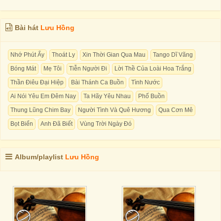
Bài hát
Lưu Hồng
Nhớ Phút Ấy
Thoát Ly
Xin Thời Gian Qua Mau
Tango Dĩ Vãng
Bóng Mát
Mẹ Tôi
Tiễn Người Đi
Lời Thề Của Loài Hoa Trắng
Thần Điêu Đại Hiệp
Bài Thánh Ca Buồn
Tình Nước
Ai Nói Yêu Em Đêm Nay
Ta Hãy Yêu Nhau
Phố Buồn
Thung Lũng Chim Bay
Người Tình Và Quê Hương
Qua Cơn Mê
Bọt Biển
Anh Đã Biết
Vùng Trời Ngày Đó
Album/playlist
Lưu Hồng