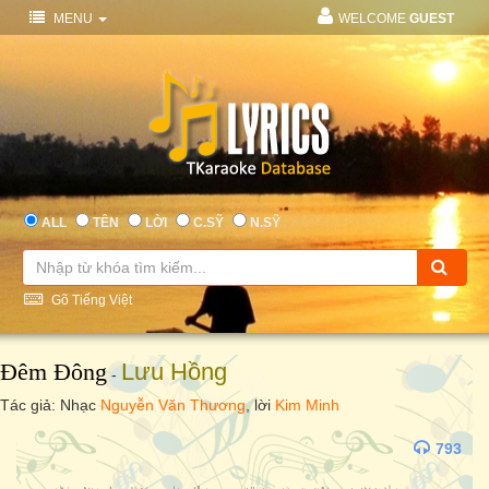
MENU
WELCOME
GUEST
ALL
TÊN
LỜI
C.SỸ
N.SỸ
Gõ Tiếng Việt
Đêm Đông
Lưu Hồng
-
Tác giả: Nhạc
Nguyễn Văn Thương
, lời
Kim Minh
793