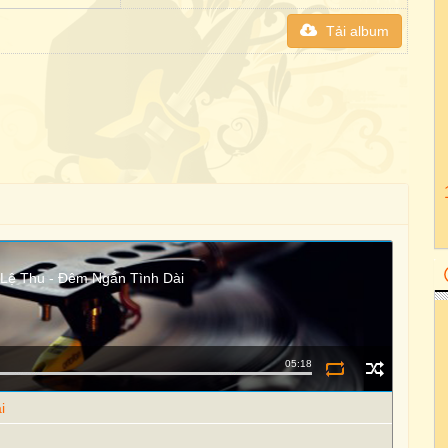
Tải album
Lệ Thu - Đêm Ngắn Tình Dài
05:18
i