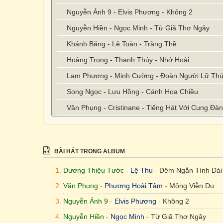
Nguyễn Ánh 9 - Elvis Phương - Không 2
Nguyễn Hiền - Ngọc Minh - Từ Giã Thơ Ngây
Khánh Băng - Lê Toàn - Trăng Thề
Hoàng Trọng - Thanh Thúy - Nhớ Hoài
Lam Phương - Minh Cường - Đoàn Người Lữ Th
Song Ngọc - Lưu Hồng - Cánh Hoa Chiều
Văn Phụng - Cristinane - Tiếng Hát Với Cung Đà
BÀI HÁT TRONG ALBUM
Dương Thiệu Tước
-
Lệ Thu
-
Đêm Ngắn Tình Dài
Văn Phụng
-
Phương Hoài Tâm
-
Mộng Viễn Du
Nguyễn Ánh 9
-
Elvis Phương
-
Không 2
Nguyễn Hiền
-
Ngọc Minh
-
Từ Giã Thơ Ngây