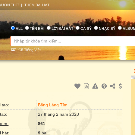
VƯỜN THƠ
|
THÊM BÀI HÁT
ALL
TÊN BÀI
LỜI BÀI HÁT
CA SỸ
NHẠC SỸ
ALBU
Gõ Tiếng Việt
 tạo:
Bằng Lăng Tím
tạo:
27 tháng 2 năm 2023
xem:
861
i hát:
9
bài