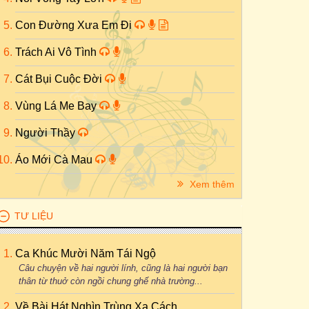
Con Đường Xưa Em Đi
Trách Ai Vô Tình
Cát Bụi Cuộc Đời
Vùng Lá Me Bay
Người Thầy
Áo Mới Cà Mau
Xem thêm
TƯ LIỆU
Ca Khúc Mười Năm Tái Ngộ
Câu chuyện về hai người lính, cũng là hai người bạn
thân từ thuở còn ngồi chung ghế nhà trường...
Về Bài Hát Nghìn Trùng Xa Cách