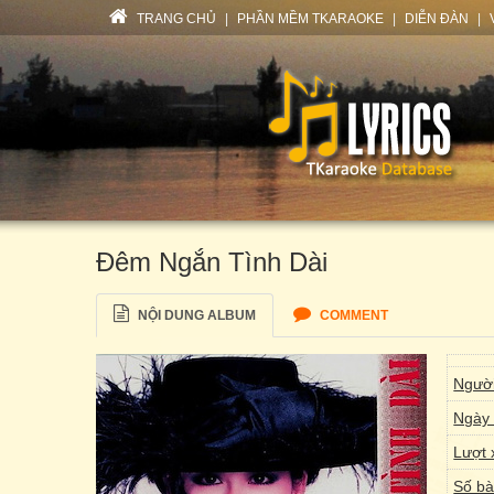
TRANG CHỦ
|
PHẦN MỀM TKARAOKE
|
DIỄN ĐÀN
|
Đêm Ngắn Tình Dài
NỘI DUNG ALBUM
COMMENT
Người
Ngày 
Lượt 
Số bà