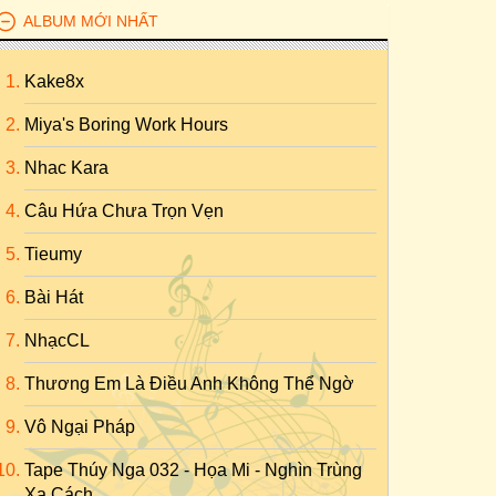
ALBUM MỚI NHẤT
Kake8x
Miya's Boring Work Hours
Nhac Kara
Câu Hứa Chưa Trọn Vẹn
Tieumy
Bài Hát
NhạcCL
Thương Em Là Điều Anh Không Thể Ngờ
Vô Ngại Pháp
Tape Thúy Nga 032 - Họa Mi - Nghìn Trùng
Xa Cách