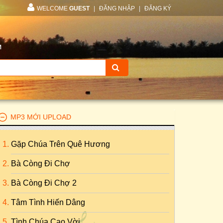
WELCOME
GUEST
|
ĐĂNG NHẬP
|
ĐĂNG KÝ
M
MP3 MỚI UPLOAD
Gặp Chúa Trên Quê Hương
Bà Còng Đi Chợ
Bà Còng Đi Chợ 2
Tâm Tình Hiến Dâng
Tình Chúa Cao Vời