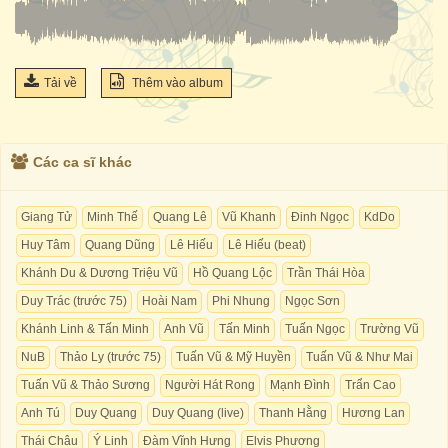
Tải về
Thêm vào album
Các ca sĩ khác
Giang Tử
Minh Thế
Quang Lê
Vũ Khanh
Đinh Ngọc
KdDo
Huy Tâm
Quang Dũng
Lê Hiếu
Lê Hiếu (beat)
Khánh Du & Dương Triệu Vũ
Hồ Quang Lộc
Trần Thái Hòa
Duy Trác (trước 75)
Hoài Nam
Phi Nhung
Ngọc Sơn
Khánh Linh & Tấn Minh
Anh Vũ
Tấn Minh
Tuấn Ngọc
Trường Vũ
NuB
Thảo Ly (trước 75)
Tuấn Vũ & Mỹ Huyền
Tuấn Vũ & Như Mai
Tuấn Vũ & Thảo Sương
Người Hát Rong
Mạnh Đình
Trẩn Cao
Anh Tú
Duy Quang
Duy Quang (live)
Thanh Hằng
Hương Lan
Thái Châu
Ý Linh
Đàm Vĩnh Hưng
Elvis Phương