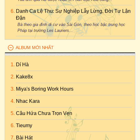
Danh Ca Lệ Thu: Sự Nghiệp Lẫy Lừng, Đời Tư Lận
Đận
Bà theo gia đình di cư vào Sài Gòn, theo học bậc trung học
Pháp tại trường Les Lauriers...
ALBUM MỚI NHẤT
Dí Hà
Kake8x
Miya's Boring Work Hours
Nhac Kara
Câu Hứa Chưa Trọn Vẹn
Tieumy
Bài Hát