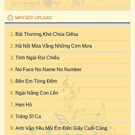
Quốc Khanh
&
Thiên Kim
MP3 MỚI UPLOAD
Bài Thương Khó Chúa Giêsu
Hà Nội Mùa Vắng Những Cơn Mưa
Tình Ngài Rọi Chiếu
No Face No Name No Number
Bên Em Từng Đêm
Ngài Nâng Con Lên
Hẹn Hò
Tráng Sĩ Ca
Anh Vẫn Yêu Mỗi Em Đến Giây Cuối Cùng