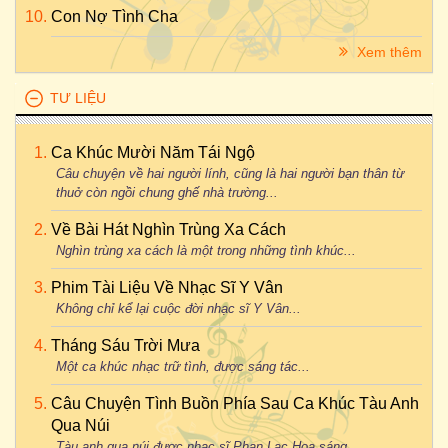
Con Nợ Tình Cha
Xem thêm
TƯ LIỆU
Ca Khúc Mười Năm Tái Ngộ
Câu chuyện về hai người lính, cũng là hai người bạn thân từ
thuở còn ngồi chung ghế nhà trường...
Về Bài Hát Nghìn Trùng Xa Cách
Nghìn trùng xa cách là một trong những tình khúc...
Phim Tài Liệu Về Nhạc Sĩ Y Vân
Không chỉ kể lại cuộc đời nhạc sĩ Y Vân...
Tháng Sáu Trời Mưa
Một ca khúc nhạc trữ tình, được sáng tác...
Câu Chuyện Tình Buồn Phía Sau Ca Khúc Tàu Anh
Qua Núi
Tàu anh qua núi được nhạc sĩ Phan Lạc Hoa sáng...