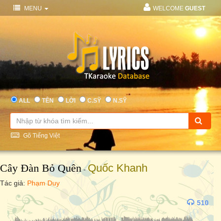
MENU
WELCOME
GUEST
ALL
TÊN
LỜI
C.SỸ
N.SỸ
Gõ Tiếng Việt
Cây Đàn Bỏ Quên
Quốc Khanh
-
Tác giả:
Phạm Duy
510