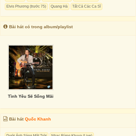
Elvis Phương (trước 75)
Quang Hà
Tất Cả Các Ca Sĩ
Bài hát có trong album/playlist
Tình Yêu Sẽ Sống Mãi
Bài hát
Quốc Khanh
Dưới Ánh Sáng Mặt Trời
Nhạc Rừng Khuya (Live)