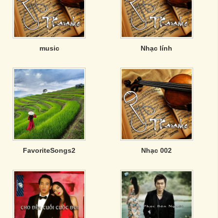
music
Nhạc lính
FavoriteSongs2
Nhạc 002