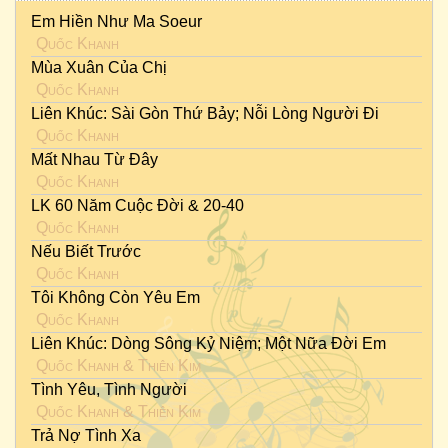
Em Hiền Như Ma Soeur
Quốc Khanh
Mùa Xuân Của Chị
Quốc Khanh
Liên Khúc: Sài Gòn Thứ Bảy; Nỗi Lòng Người Đi
Quốc Khanh
Mất Nhau Từ Đây
Quốc Khanh
LK 60 Năm Cuộc Đời & 20-40
Quốc Khanh
Nếu Biết Trước
Quốc Khanh
Tôi Không Còn Yêu Em
Quốc Khanh
Liên Khúc: Dòng Sông Kỷ Niệm; Một Nữa Đời Em
Quốc Khanh
&
Thiên Kim
Tình Yêu, Tình Người
Quốc Khanh
&
Thiên Kim
Trả Nợ Tình Xa