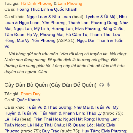
Tác giả:
Hồ Đình Phương
&
Lam Phương
Ca sĩ:
Hoàng Thục Linh & Quốc Khanh
Ca sĩ khác:
Ngọc Loan & Như Loan
(beat);
Lychee & Út Mật
;
Như
Loan & Ngọc Loan
;
Yến Phương
;
Thanh Lan
;
Phương Dung
;
Như
Mai
;
Ngọc Lan
;
Mỹ Linh
;
Hương Lan
;
Elvis Phương
;
Băng Châu
;
Tâm Đoan
;
Hạ Vy
;
Phượng Mai
;
Hà Cẩm Tú
;
Thanh Thu
;
Lưu
Hồng
;
Mai Vy
;
Yến Phương
(ASIA 21);
Ngọc Đan Thanh & Tuấn
Vũ
Vài hàng gửi anh trìu mến. Vừa rồi làng có truyền tin. Nói rằng:
Nước non đang mong. Đi quân dịch là thương nòi giống. Đời
thường tìm sang giàu tới. Lòng này thì khác tình ơi! Ước thề hứa
duyên cho người. Cầm.
Cây Đàn Bỏ Quên (Cây Đàn Để Quên)
Tác giả:
Phạm Duy
Ca sĩ:
Quốc Khanh
Ca sĩ khác:
Tuấn Vũ & Thảo Sương
;
Như Mai & Tuấn Vũ
;
Mỹ
Huyền & Tuấn Vũ
;
Tấn Minh & Khánh Linh
;
Thảo Ly
(trước 75);
Lê Hiếu
(beat);
Trần Thái Hòa
;
Người Hát Rong
;
Hương Lan
;
Tuấn Ngọc
;
Lê Hiếu
;
Thái Châu
;
Hồ Quang Lộc
;
NuB
;
Elvis
Phương
(trước 75);
Duy Trác
(trước 75);
Huy Tâm
;
Elvis Phương
;