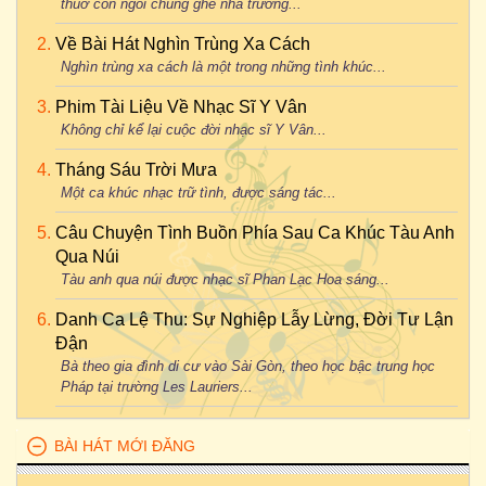
thuở còn ngồi chung ghế nhà trường...
Về Bài Hát Nghìn Trùng Xa Cách
Nghìn trùng xa cách là một trong những tình khúc...
Phim Tài Liệu Về Nhạc Sĩ Y Vân
Không chỉ kể lại cuộc đời nhạc sĩ Y Vân...
Tháng Sáu Trời Mưa
Một ca khúc nhạc trữ tình, được sáng tác...
Câu Chuyện Tình Buồn Phía Sau Ca Khúc Tàu Anh
Qua Núi
Tàu anh qua núi được nhạc sĩ Phan Lạc Hoa sáng...
Danh Ca Lệ Thu: Sự Nghiệp Lẫy Lừng, Đời Tư Lận
Đận
Bà theo gia đình di cư vào Sài Gòn, theo học bậc trung học
Pháp tại trường Les Lauriers...
BÀI HÁT MỚI ĐĂNG