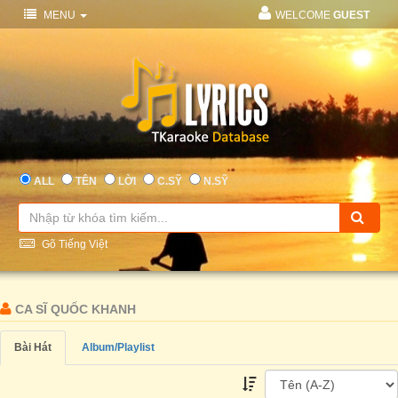
MENU
WELCOME
GUEST
ALL
TÊN
LỜI
C.SỸ
N.SỸ
Gõ Tiếng Việt
CA SĨ QUỐC KHANH
Bài Hát
Album/Playlist