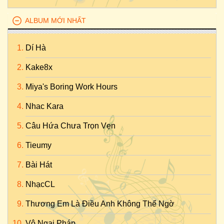
ALBUM MỚI NHẤT
Dí Hà
Kake8x
Miya's Boring Work Hours
Nhac Kara
Câu Hứa Chưa Trọn Vẹn
Tieumy
Bài Hát
NhạcCL
Thương Em Là Điều Anh Không Thể Ngờ
Vô Ngại Pháp