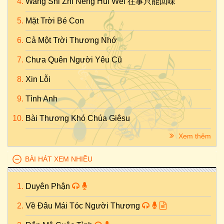
Wang Shi Zhi Neng Hui Wei 往事只能回味
Mặt Trời Bé Con
Cả Một Trời Thương Nhớ
Chưa Quên Người Yêu Cũ
Xin Lỗi
Tình Anh
Bài Thương Khó Chúa Giêsu
Xem thêm
BÀI HÁT XEM NHIỀU
Duyên Phận
Về Đâu Mái Tóc Người Thương