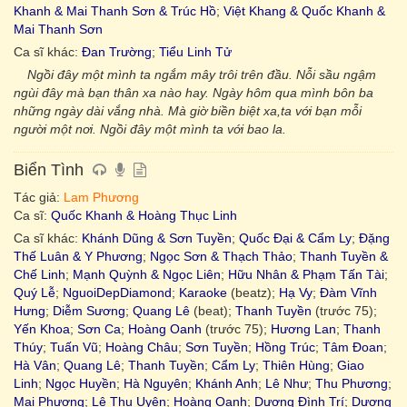
Khanh & Mai Thanh Sơn & Trúc Hồ
;
Việt Khang & Quốc Khanh &
Mai Thanh Sơn
Ca sĩ khác:
Đan Trường
;
Tiểu Linh Tử
Ngồi đây một mình ta ngắm mây trôi trên đầu. Nỗi sầu ngậm
ngùi đây mà bạn thân xa nào hay. Ngày hôm qua mình bôn ba
những ngày dài vắng nhà. Mà giờ biền biệt xa,ta với bạn mỗi
người một nơi. Ngồi đây một mình ta với bao la.
Biển Tình
Tác giả:
Lam Phương
Ca sĩ:
Quốc Khanh & Hoàng Thục Linh
Ca sĩ khác:
Khánh Dũng & Sơn Tuyền
;
Quốc Đại & Cẩm Ly
;
Đặng
Thế Luân & Y Phương
;
Ngọc Sơn & Thạch Thảo
;
Thanh Tuyền &
Chế Linh
;
Mạnh Quỳnh & Ngọc Liên
;
Hữu Nhân & Phạm Tấn Tài
;
Quý Lễ
;
NguoiDepDiamond
;
Karaoke
(beatz);
Hạ Vy
;
Đàm Vĩnh
Hưng
;
Diễm Sương
;
Quang Lê
(beat);
Thanh Tuyền
(trước 75);
Yến Khoa
;
Sơn Ca
;
Hoàng Oanh
(trước 75);
Hương Lan
;
Thanh
Thúy
;
Tuấn Vũ
;
Hoàng Châu
;
Sơn Tuyền
;
Hồng Trúc
;
Tâm Đoan
;
Hà Vân
;
Quang Lê
;
Thanh Tuyền
;
Cẩm Ly
;
Thiên Hùng
;
Giao
Linh
;
Ngọc Huyền
;
Hà Nguyên
;
Khánh Anh
;
Lê Như
;
Thu Phương
;
Mai Phương
;
Lê Thu Uyên
;
Hoàng Oanh
;
Dương Đình Trí
;
Dương