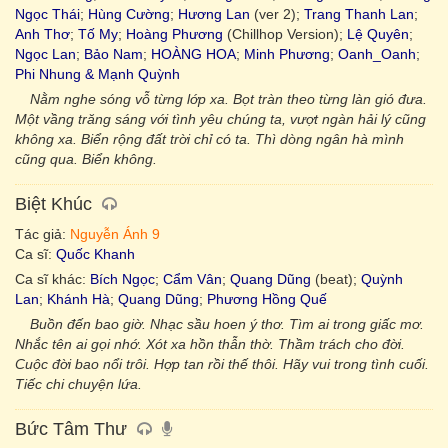
Ngọc Thái
;
Hùng Cường
;
Hương Lan
(ver 2);
Trang Thanh Lan
;
Anh Thơ
;
Tố My
;
Hoàng Phương
(Chillhop Version);
Lệ Quyên
;
Ngọc Lan
;
Bảo Nam
;
HOÀNG HOA
;
Minh Phương
;
Oanh_Oanh
;
Phi Nhung & Mạnh Quỳnh
Nằm nghe sóng vỗ từng lớp xa. Bọt tràn theo từng làn gió đưa.
Một vầng trăng sáng với tình yêu chúng ta, vượt ngàn hải lý cũng
không xa. Biển rộng đất trời chỉ có ta. Thì dòng ngân hà mình
cũng qua. Biển không.
Biệt Khúc
Tác giả:
Nguyễn Ánh 9
Ca sĩ:
Quốc Khanh
Ca sĩ khác:
Bích Ngọc
;
Cẩm Vân
;
Quang Dũng
(beat);
Quỳnh
Lan
;
Khánh Hà
;
Quang Dũng
;
Phương Hồng Quế
Buồn đến bao giờ. Nhạc sầu hoen ý thơ. Tìm ai trong giấc mơ.
Nhắc tên ai gọi nhớ. Xót xa hồn thẫn thờ. Thầm trách cho đời.
Cuộc đời bao nổi trôi. Hợp tan rồi thế thôi. Hãy vui trong tình cuối.
Tiếc chi chuyện lứa.
Bức Tâm Thư