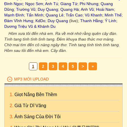
Đinh Ngọc
;
Ngọc Sơn
;
Anh Tú
;
Giang Tử
;
Phi Nhung
;
Quang
Dũng
;
Trường Vũ
;
Duy Quang
;
Quang Hà
;
Anh Vũ
;
Hoài Nam
;
Mạnh Đình
;
Tấn Minh
;
Quang Lê
;
Trẩn Cao
;
Vũ Khanh
;
Minh Thế
;
Đàm Vĩnh Hưng
;
KdDo
;
Duy Quang
(live);
Thanh Hằng
;
Ý Linh
;
Dương Triệu Vũ & Khánh Du
Hôm xưa tôi đến nhà em. Ra về mới nhớ rằng quên cây đàn.
Tình tang tính tính tình tang. Đêm khuya thao thức mơ màng.
Chờ mai tìm đến cô nàng ngây thơ. Tình tang tính tính tình tang.
Hôm sau tôi đến nhà em. Cây đàn.
1
2
3
4
5
>
»
MP3 MỚI UPLOAD
Giọt Nắng Bên Thềm
Giã Từ Dĩ Vãng
Ánh Sáng Của Đời Tôi