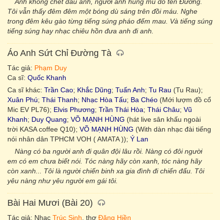
Anh không chết đâu anh, người anh hùng mủ đỏ tên Đương.
Tôi vẫn thấy đêm đêm một bóng dù sáng trên đồi máu. Nghe
trong đêm kêu gào từng tiếng súng pháo đếm mau. Và tiếng súng
tiếng súng hay nhạc chiêu hồn đưa anh đi anh.
Áo Anh Sứt Chỉ Đường Tà
Tác giả:
Phạm Duy
Ca sĩ:
Quốc Khanh
Ca sĩ khác:
Trần Cao
;
Khắc Dũng
;
Tuấn Anh
;
Tu Rau
(Tu Rau);
Xuân Phú
;
Thái Thanh
;
Nhạc Hòa Tấu
;
Ba Chéo
(Mới lượm đồ cổ
Mic EV PL76);
Elvis Phương
;
Trần Thái Hòa
;
Thái Châu
;
Vũ
Khanh
;
Duy Quang
;
VÕ MẠNH HÙNG
(hát live sân khấu ngoài
trời KASA coffee Q10);
VÕ MẠNH HÙNG
(With dàn nhạc đài tiếng
nói nhân dân TPHCM VOH ( AMATA ));
Ý Lan
Nàng có ba người anh đi quân đội lâu rồi. Nàng có đôi người
em có em chưa biết nói. Tóc nàng hãy còn xanh, tóc nàng hãy
còn xanh... Tôi là người chiến binh xa gia đình đi chiến đấu. Tôi
yêu nàng như yêu người em gái tôi.
Bài Hai Mươi (Bài 20)
Tác giả: Nhạc
Trúc Sinh
, thơ
Đặng Hiền