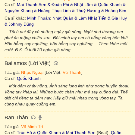
Ca sĩ:
Mai Thanh Sơn & Đoàn Phi & Nhật Lâm & Quốc Khanh &
Nguyên Khang & Hoàng Thục Linh & Thuỳ Hương & Hoàng Kim
Ca sĩ khác:
Minh Thuận
;
Nhật Quân & Lâm Nhật Tiến & Gia Huy
& Johnny Dũng
Tôi ở nơi đây có những ngày gió nóng. Ngồi nhớ thương em
phơi áo mộng chiều xưa. Đôi cánh tay em có nắng vàng hôn khẽ.
Hồn bỗng say nghiêng, hồn bỗng say nghiêng ... Theo khóe môi
cười. Đ.K. Ở tuổi 20 nghe gió nóng.
Bailamos (Lời Việt)
Tác giả:
Nhạc Ngoại
[Lời Việt:
Vũ Thanh
]
Ca sĩ:
Quốc Khanh
Một đêm cháy nồng. Ánh sáng lung linh như trong huyền thoại.
Vòng tay khép lại. Những bước chân như mê say cuồng dại. Thế
giới chỉ riêng ta đêm nay. Hãy giữ mãi nhau trong vòng tay. Ta
cùng nhau quay cuồng em.
Bạn Thân
Tác giả:
Võ Minh Trí
Ca sĩ:
Trúc Hồ & Quốc Khanh & Mai Thanh Sơn
(Beat);
Quốc