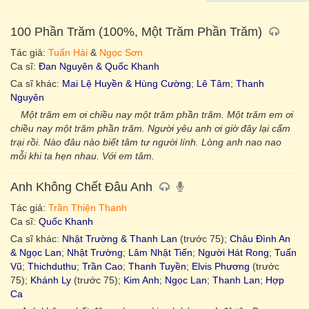
100 Phần Trăm (100%, Một Trăm Phần Trăm)
Tác giả:
Tuấn Hải
&
Ngọc Sơn
Ca sĩ:
Đan Nguyên & Quốc Khanh
Ca sĩ khác:
Mai Lệ Huyền & Hùng Cường
;
Lê Tâm
;
Thanh
Nguyên
Một trăm em ơi chiều nay một trăm phần trăm. Một trăm em ơi
chiều nay một trăm phần trăm. Người yêu anh ơi giờ đây lại cấm
trại rồi. Nào đâu nào biết tâm tư người lính. Lòng anh nao nao
mỗi khi ta hẹn nhau. Với em tâm.
Anh Không Chết Đâu Anh
Tác giả:
Trần Thiện Thanh
Ca sĩ:
Quốc Khanh
Ca sĩ khác:
Nhật Trường & Thanh Lan
(trước 75);
Châu Đình An
& Ngọc Lan
;
Nhật Trường
;
Lâm Nhật Tiến
;
Người Hát Rong
;
Tuấn
Vũ
;
Thichduthu
;
Trần Cao
;
Thanh Tuyền
;
Elvis Phương
(trước
75);
Khánh Ly
(trước 75);
Kim Anh
;
Ngọc Lan
;
Thanh Lan
;
Hợp
Ca