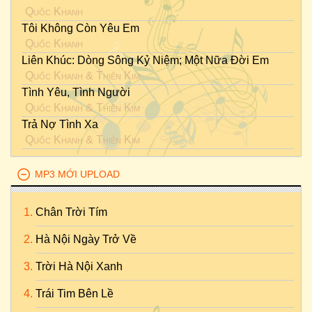
Quốc Khanh
Tôi Không Còn Yêu Em
Quốc Khanh
Liên Khúc: Dòng Sông Kỷ Niệm; Một Nữa Đời Em
Quốc Khanh
&
Thiên Kim
Tình Yêu, Tình Người
Quốc Khanh
&
Thiên Kim
Trả Nợ Tình Xa
Quốc Khanh
&
Thiên Kim
MP3 MỚI UPLOAD
Chân Trời Tím
Hà Nội Ngày Trở Về
Trời Hà Nội Xanh
Trái Tim Bên Lề