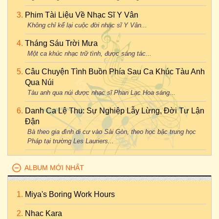
Phim Tài Liệu Về Nhạc Sĩ Y Vân
Không chỉ kể lại cuộc đời nhạc sĩ Y Vân...
Tháng Sáu Trời Mưa
Một ca khúc nhạc trữ tình, được sáng tác...
Câu Chuyện Tình Buồn Phía Sau Ca Khúc Tàu Anh
Qua Núi
Tàu anh qua núi được nhạc sĩ Phan Lạc Hoa sáng...
Danh Ca Lệ Thu: Sự Nghiệp Lẫy Lừng, Đời Tư Lận
Đận
Bà theo gia đình di cư vào Sài Gòn, theo học bậc trung học
Pháp tại trường Les Lauriers...
ALBUM MỚI NHẤT
Miya's Boring Work Hours
Nhac Kara