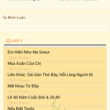
Bình Luận
GỢI Ý
Em Hiền Như Ma Soeur
Quốc Khanh
Mùa Xuân Của Chị
Quốc Khanh
Liên Khúc: Sài Gòn Thứ Bảy; Nỗi Lòng Người Đi
Quốc Khanh
Mất Nhau Từ Đây
Quốc Khanh
LK 60 Năm Cuộc Đời & 20-40
Quốc Khanh
Nếu Biết Trước