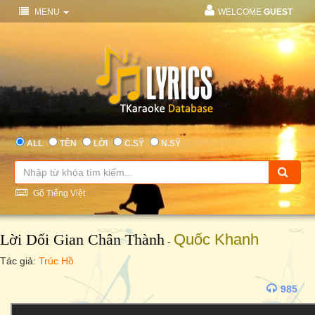
MENU
WELCOME
GUEST
ALL
TÊN
LỜI
C.SỸ
N.SỸ
Gõ Tiếng Việt
Lời Dối Gian Chân Thành
Quốc Khanh
-
Tác giả:
Trúc Hồ
985