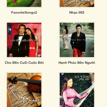
FavoriteSongs2
Nhạc 002
Cho Đến Cuối Cuộc Đời
Hạnh Phúc Bên Người