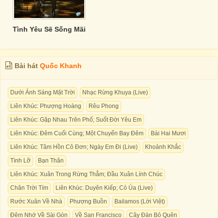
Tình Yêu Sẽ Sống Mãi
Bài hát
Quốc Khanh
Dưới Ánh Sáng Mặt Trời
Nhạc Rừng Khuya (Live)
Liên Khúc: Phượng Hoàng
Rêu Phong
Liên Khúc: Gặp Nhau Trên Phố; Suốt Đời Yêu Em
Liên Khúc: Đêm Cuối Cùng; Một Chuyến Bay Đêm
Bài Hai Mươi
Liên Khúc: Tâm Hồn Cô Đơn; Ngày Em Đi (Live)
Khoảnh Khắc
Tình Lỡ
Bạn Thân
Liên Khúc: Xuân Trong Rừng Thẳm; Đầu Xuân Lính Chúc
Chân Trời Tím
Liên Khúc: Duyên Kiếp; Cỏ Úa (Live)
Rước Xuân Về Nhà
Phượng Buồn
Bailamos (Lời Việt)
Đêm Nhớ Về Sài Gòn
Về San Francisco
Cây Đàn Bỏ Quên