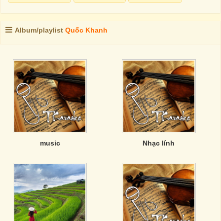
Album/playlist
Quốc Khanh
music
Nhạc lính