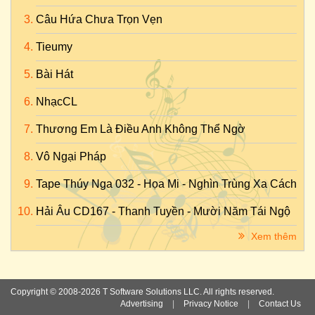
Câu Hứa Chưa Trọn Vẹn
Tieumy
Bài Hát
NhạcCL
Thương Em Là Điều Anh Không Thể Ngờ
Vô Ngại Pháp
Tape Thúy Nga 032 - Họa Mi - Nghìn Trùng Xa Cách
Hải Âu CD167 - Thanh Tuyền - Mười Năm Tái Ngộ
Xem thêm
Copyright © 2008-2026 T Software Solutions LLC. All rights reserved.
Advertising
|
Privacy Notice
|
Contact Us