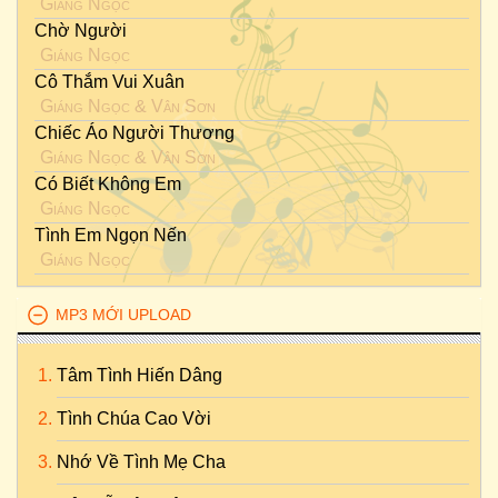
Giáng Ngọc
Chờ Người
Giáng Ngọc
Cô Thắm Vui Xuân
Giáng Ngọc
&
Vân Sơn
Chiếc Áo Người Thương
Giáng Ngọc
&
Vân Sơn
Có Biết Không Em
Giáng Ngọc
Tình Em Ngọn Nến
Giáng Ngọc
MP3 MỚI UPLOAD
Tâm Tình Hiến Dâng
Tình Chúa Cao Vời
Nhớ Về Tình Mẹ Cha