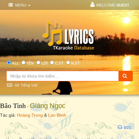
MENU
WELCOME
GUEST
ALL
TÊN
LỜI
C.SỸ
N.SỸ
Gõ Tiếng Việt
Bão Tình
Giáng Ngọc
-
Tác giả:
Hoàng Trọng
&
Lan Đình
601