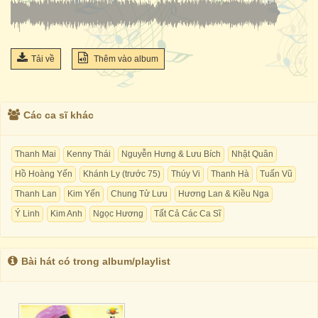
Tải về
Thêm vào album
Các ca sĩ khác
Thanh Mai
Kenny Thái
Nguyễn Hưng & Lưu Bích
Nhật Quân
Hồ Hoàng Yến
Khánh Ly (trước 75)
Thúy Vi
Thanh Hà
Tuấn Vũ
Thanh Lan
Kim Yến
Chung Tử Lưu
Hương Lan & Kiều Nga
Ý Linh
Kim Anh
Ngọc Hương
Tất Cả Các Ca Sĩ
Bài hát có trong album/playlist