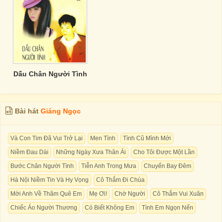
Dấu Chân Người Tình
Bài hát
Giáng Ngọc
Và Con Tim Đã Vui Trở Lại
Men Tình
Tình Cũ Mình Mới
Niềm Đau Dài
Những Ngày Xưa Thân Ái
Cho Tôi Được Một Lần
Bước Chân Người Tình
Tiễn Anh Trong Mưa
Chuyến Bay Đêm
Hà Nội Niềm Tin Và Hy Vọng
Cô Thắm Đi Chùa
Mời Anh Về Thăm Quê Em
Mẹ Ơi!
Chờ Người
Cô Thắm Vui Xuân
Chiếc Áo Người Thương
Có Biết Không Em
Tình Em Ngọn Nến