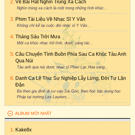
Về Bài Hát Nghìn Trùng Xa Cách
Nghìn trùng xa cách là một trong những tình khúc...
Phim Tài Liệu Về Nhạc Sĩ Y Vân
Không chỉ kể lại cuộc đời nhạc sĩ Y Vân...
Tháng Sáu Trời Mưa
Một ca khúc nhạc trữ tình, được sáng tác...
Câu Chuyện Tình Buồn Phía Sau Ca Khúc Tàu Anh
Qua Núi
Tàu anh qua núi được nhạc sĩ Phan Lạc Hoa sáng...
Danh Ca Lệ Thu: Sự Nghiệp Lẫy Lừng, Đời Tư Lận
Đận
Bà theo gia đình di cư vào Sài Gòn, theo học bậc trung học
Pháp tại trường Les Lauriers...
ALBUM MỚI NHẤT
Kake8x