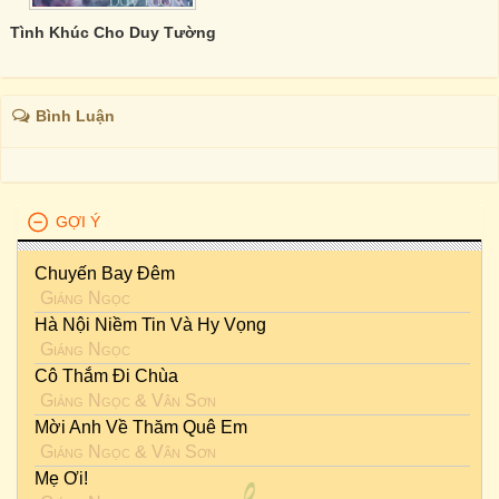
Tình Khúc Cho Duy Tường
Bình Luận
GỢI Ý
Chuyến Bay Đêm
Giáng Ngọc
Hà Nội Niềm Tin Và Hy Vọng
Giáng Ngọc
Cô Thắm Đi Chùa
Giáng Ngọc
&
Vân Sơn
Mời Anh Về Thăm Quê Em
Giáng Ngọc
&
Vân Sơn
Mẹ Ơi!