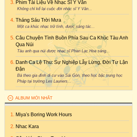
Phim Tài Liệu Về Nhạc Sĩ Y Vân
Không chỉ kể lại cuộc đời nhạc sĩ Y Vân...
Tháng Sáu Trời Mưa
Một ca khúc nhạc trữ tình, được sáng tác...
Câu Chuyện Tình Buồn Phía Sau Ca Khúc Tàu Anh
Qua Núi
Tàu anh qua núi được nhạc sĩ Phan Lạc Hoa sáng...
Danh Ca Lệ Thu: Sự Nghiệp Lẫy Lừng, Đời Tư Lận
Đận
Bà theo gia đình di cư vào Sài Gòn, theo học bậc trung học
Pháp tại trường Les Lauriers...
ALBUM MỚI NHẤT
Miya's Boring Work Hours
Nhac Kara