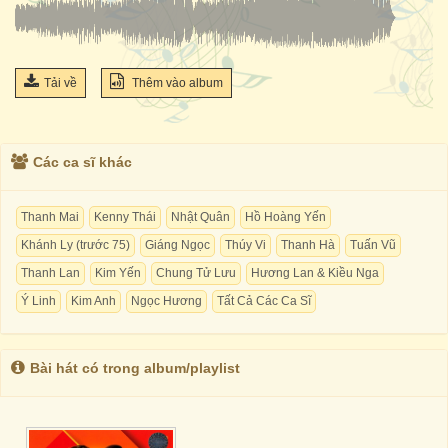
Tải về
Thêm vào album
Các ca sĩ khác
Thanh Mai
Kenny Thái
Nhật Quân
Hồ Hoàng Yến
Khánh Ly (trước 75)
Giáng Ngọc
Thúy Vi
Thanh Hà
Tuấn Vũ
Thanh Lan
Kim Yến
Chung Tử Lưu
Hương Lan & Kiều Nga
Ý Linh
Kim Anh
Ngọc Hương
Tất Cả Các Ca Sĩ
Bài hát có trong album/playlist