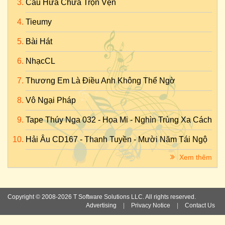
Câu Hứa Chưa Trọn Vẹn
Tieumy
Bài Hát
NhạcCL
Thương Em Là Điều Anh Không Thể Ngờ
Vô Ngại Pháp
Tape Thúy Nga 032 - Họa Mi - Nghìn Trùng Xa Cách
Hải Âu CD167 - Thanh Tuyền - Mười Năm Tái Ngộ
Xem thêm
Copyright © 2008-2026 T Software Solutions LLC. All rights reserved.
Advertising
|
Privacy Notice
|
Contact Us