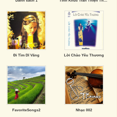
Danh sach 1
Tình Khúc Trần Thiện Thanh - CD3
Đi Tìm Dĩ Vãng
Lời Chào Yêu Thương
FavoriteSongs2
Nhạc 002