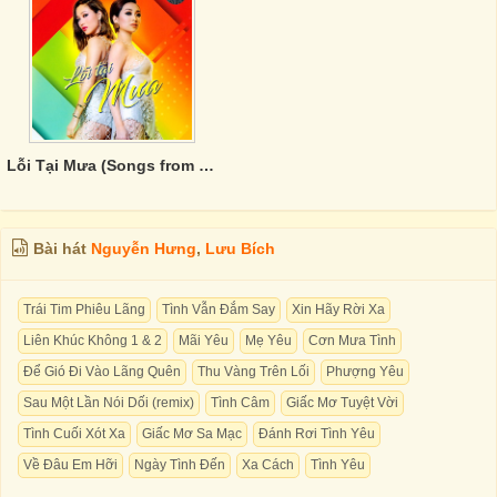
Lỗi Tại Mưa (Songs from Paris By Night 126)
Bài hát
Nguyễn Hưng
,
Lưu Bích
Trái Tim Phiêu Lãng
Tình Vẫn Đắm Say
Xin Hãy Rời Xa
Liên Khúc Không 1 & 2
Mãi Yêu
Mẹ Yêu
Cơn Mưa Tình
Để Gió Đi Vào Lãng Quên
Thu Vàng Trên Lối
Phượng Yêu
Sau Một Lần Nói Dối (remix)
Tình Câm
Giấc Mơ Tuyệt Vời
Tình Cuối Xót Xa
Giấc Mơ Sa Mạc
Đánh Rơi Tình Yêu
Về Đâu Em Hỡi
Ngày Tình Đến
Xa Cách
Tình Yêu