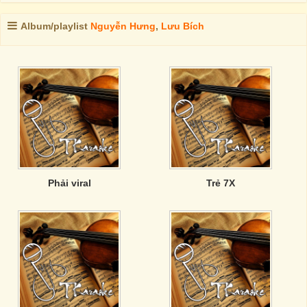
Album/playlist
Nguyễn Hưng
,
Lưu Bích
Phải viral
Trẻ 7X