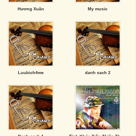
Hương Xuân
My music
Luubich4me
danh sach 2