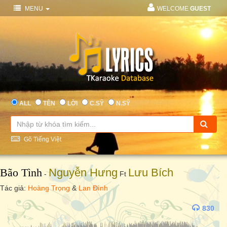
MENU
WELCOME
GUEST
ALL
TÊN
LỜI
C.SỸ
N.SỸ
Gõ Tiếng Việt
Bão Tình
Nguyễn Hưng
Lưu Bích
-
Ft
Tác giả:
Hoàng Trọng
&
Lan Đình
830