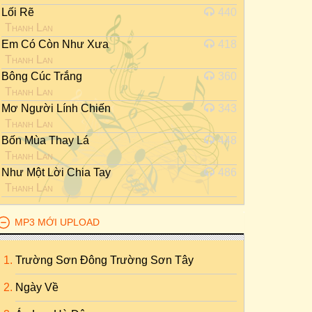
Lối Rẽ
440
Thanh Lan
Em Có Còn Như Xưa
418
Thanh Lan
Bông Cúc Trắng
360
Thanh Lan
Mơ Người Lính Chiến
343
Thanh Lan
Bốn Mùa Thay Lá
448
Thanh Lan
Như Một Lời Chia Tay
486
Thanh Lan
MP3 MỚI UPLOAD
Trường Sơn Đông Trường Sơn Tây
Ngày Về