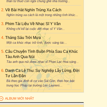
thân từ thuở còn ngồi chung ghế nhà trường...
Về Bài Hát Nghìn Trùng Xa Cách
Nghìn trùng xa cách là một trong những tình khúc...
Phim Tài Liệu Về Nhạc Sĩ Y Vân
Không chỉ kể lại cuộc đời nhạc sĩ Y Vân...
Tháng Sáu Trời Mưa
Một ca khúc nhạc trữ tình, được sáng tác...
Câu Chuyện Tình Buồn Phía Sau Ca Khúc
Tàu Anh Qua Núi
Tàu anh qua núi được nhạc sĩ Phan Lạc Hoa sáng...
Danh Ca Lệ Thu: Sự Nghiệp Lẫy Lừng, Đời
Tư Lận Đận
Bà theo gia đình di cư vào Sài Gòn, theo học bậc
trung học Pháp tại trường Les Lauriers...
ALBUM MỚI NHẤT