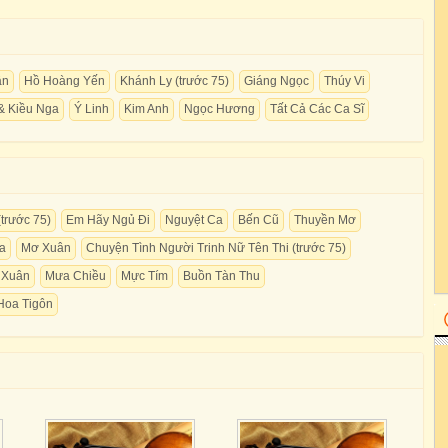
ân
Hồ Hoàng Yến
Khánh Ly (trước 75)
Giáng Ngọc
Thúy Vi
& Kiều Nga
Ý Linh
Kim Anh
Ngọc Hương
Tất Cả Các Ca Sĩ
trước 75)
Em Hãy Ngủ Đi
Nguyệt Ca
Bến Cũ
Thuyền Mơ
a
Mơ Xuân
Chuyện Tình Người Trinh Nữ Tên Thi (trước 75)
 Xuân
Mưa Chiều
Mực Tím
Buồn Tàn Thu
Hoa Tigôn