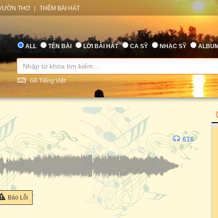
VƯỜN THƠ
|
THÊM BÀI HÁT
ALL
TÊN BÀI
LỜI BÀI HÁT
CA SỸ
NHẠC SỸ
ALBU
Gõ Tiếng Việt
616
Báo Lỗi