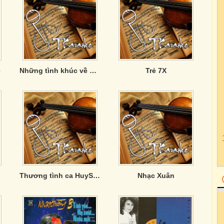
c
Những tình khúc về Lính
Trẻ 7X
Thương tình ca HuySony
Nhạc Xuân