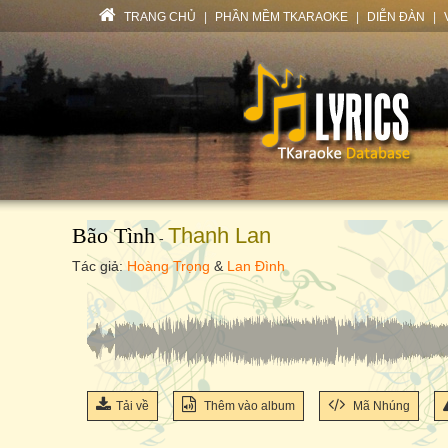
TRANG CHỦ
|
PHẦN MỀM TKARAOKE
|
DIỄN ĐÀN
|
Bão Tình
Thanh Lan
-
Tác giả:
Hoàng Trọng
&
Lan Đình
Tải về
Thêm vào album
Mã Nhúng