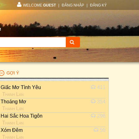
WELCOME
GUEST
|
ĐĂNG NHẬP
|
ĐĂNG KÝ
M
GỢI Ý
Giấc Mơ Tình Yêu
411
Thanh Lan
Thoáng Mơ
354
Thanh Lan
Hai Sắc Hoa Tigôn
296
Thanh Lan
Xóm Đêm
56
Thanh Lan