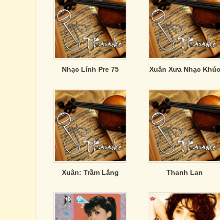
Nhạc Lính Pre 75
Xuân Xưa Nhạc Khú
Xuân: Trầm Lắng
Thanh Lan