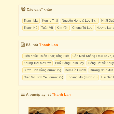
Các ca sĩ khác
Thanh Mai
Kenny Thái
Nguyễn Hưng & Lưu Bích
Nhật Qu
Thanh Hà
Tuấn Vũ
Kim Yến
Chung Tử Lưu
Hương Lan 
Bài hát
Thanh Lan
Liên Khúc: Thiên Thai; Tống Biệt
Còn Nhớ Không Em (Pre 75) (
Khung Trời Mơ Ước
Buổi Sáng Chim Bay
Tiếng Hát Về Khuy
Bước Tình Hồng (trước 75)
Đêm Hồ Gươm
Dường Như Mùa
Giấc Mơ Tình Yêu (trước 75)
Thoáng Mơ (trước 75)
Hai Sắc 
Album/playlist
Thanh Lan