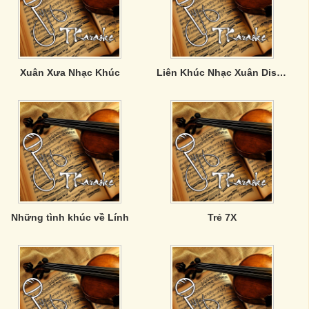
Xuân Xưa Nhạc Khúc
Liên Khúc Nhạc Xuân Disco Remix
Những tình khúc về Lính
Trẻ 7X