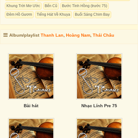
Khung Trời Mơ Ước
Bến Cũ
Bước Tình Hồng (trước 75)
Đêm Hồ Gươm
Tiếng Hát Về Khuya
Buổi Sáng Chim Bay
Album/playlist
Thanh Lan
,
Hoàng Nam
,
Thái Châu
Bài hát
Nhạc Lính Pre 75