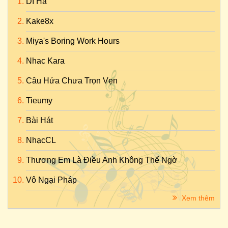
Dí Hà
Kake8x
Miya's Boring Work Hours
Nhac Kara
Câu Hứa Chưa Trọn Vẹn
Tieumy
Bài Hát
NhạcCL
Thương Em Là Điều Anh Không Thể Ngờ
Vô Ngại Pháp
Xem thêm