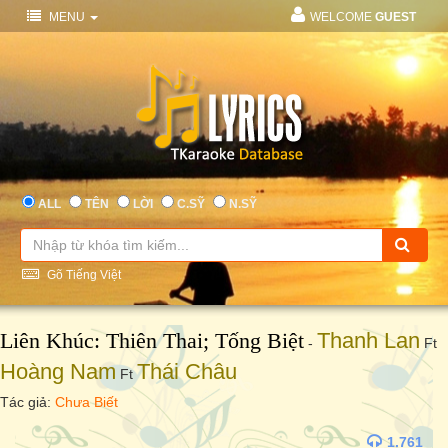
MENU
WELCOME
GUEST
ALL
TÊN
LỜI
C.SỸ
N.SỸ
Gõ Tiếng Việt
Liên Khúc: Thiên Thai; Tống Biệt
Thanh Lan
-
Ft
Hoàng Nam
Thái Châu
Ft
Tác giả:
Chưa Biết
1.761