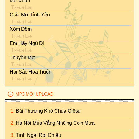
Mơ Xuân
Thanh Lan
Giấc Mơ Tình Yêu
Thanh Lan
Xóm Đêm
Thanh Lan
Em Hãy Ngủ Đi
Thanh Lan
Thuyền Mơ
Thanh Lan
Hai Sắc Hoa Tigôn
Thanh Lan
MP3 MỚI UPLOAD
Bài Thương Khó Chúa Giêsu
Hà Nội Mùa Vắng Những Cơn Mưa
Tình Ngài Rọi Chiếu