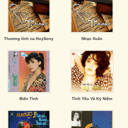
Thương tình ca HuySony
Nhạc Xuân
Biển Tình
Tình Yêu Và Kỷ Niệm