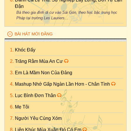
Đận
Bà theo gia đình di cư vào Sài Gòn, theo học bậc trung học
Pháp tại trường Les Lauriers...
BÀI HÁT MỚI ĐĂNG
Khóc Đấy
Trăng Rằm Mùa An Cư
Em Là Mầm Non Của Đảng
Mashup Nhớ Gấp Ngàn Lần Hơn - Chân Tình
Lục Bình Đơn Thân
Mẹ Tôi
Người Yêu Cùng Xóm
Liên Khúc Mùa Xuân Đó Có Em