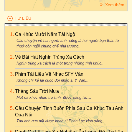
Xem thêm
TƯ LIỆU
Ca Khúc Mười Năm Tái Ngộ
Câu chuyện về hai người lính, cũng là hai người bạn thân từ
thuở còn ngồi chung ghế nhà trường...
Về Bài Hát Nghìn Trùng Xa Cách
Nghìn trùng xa cách là một trong những tình khúc...
Phim Tài Liệu Về Nhạc Sĩ Y Vân
Không chỉ kể lại cuộc đời nhạc sĩ Y Vân...
Tháng Sáu Trời Mưa
Một ca khúc nhạc trữ tình, được sáng tác...
Câu Chuyện Tình Buồn Phía Sau Ca Khúc Tàu Anh
Qua Núi
Tàu anh qua núi được nhạc sĩ Phan Lạc Hoa sáng...
Danh Ca Lệ Thu: Sự Nghiệp Lẫy Lừng, Đời Tư Lận