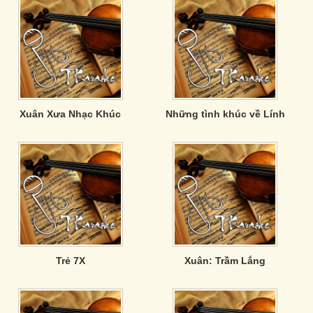
Xuân Xưa Nhạc Khúc
Những tình khúc về Lính
Trẻ 7X
Xuân: Trầm Lắng