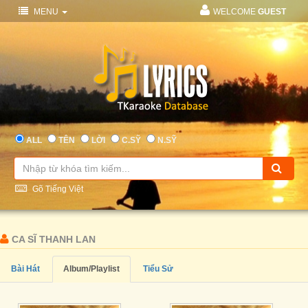
MENU
WELCOME
GUEST
ALL
TÊN
LỜI
C.SỸ
N.SỸ
Gõ Tiếng Việt
CA SĨ THANH LAN
Bài Hát
Album/Playlist
Tiểu Sử