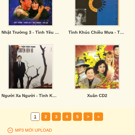
Nhật Trường 3 - Tình Yêu Nụ Cười Nước Mắt
Tình Khúc Chiều Mưa - Thanh Lan, Ngọc Sơn
Người Xa Người - Tình Khúc Trần Thiện Thanh
Xuân CD2
1
2
3
4
5
>
»
MP3 MỚI UPLOAD