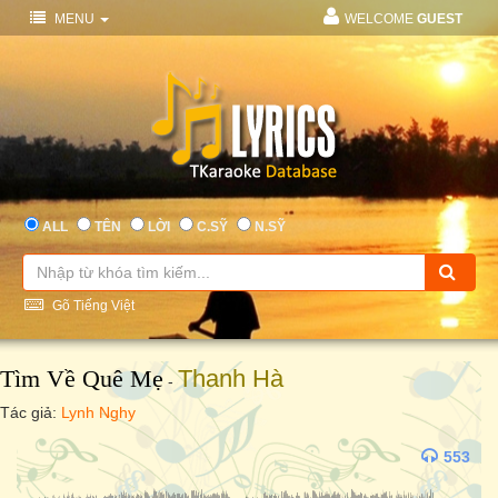
MENU
WELCOME
GUEST
ALL
TÊN
LỜI
C.SỸ
N.SỸ
Gõ Tiếng Việt
Tìm Về Quê Mẹ
Thanh Hà
-
Tác giả:
Lynh Nghy
553