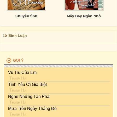
Chuyện tình
Mây Bay Ngàn Nhớ
Bình Luận
GỢI Ý
Vũ Trụ Của Em
Thanh Hà
Tình Yêu Ơi Giã Biệt
Thanh Hà
Nghe Những Tàn Phai
Thanh Hà
Mưa Trên Ngày Tháng Đó
Thanh Hà