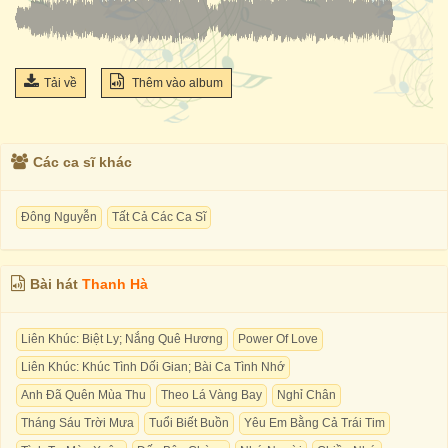
Tải về
Thêm vào album
Các ca sĩ khác
Đông Nguyễn
Tất Cả Các Ca Sĩ
Bài hát
Thanh Hà
Liên Khúc: Biệt Ly; Nắng Quê Hương
Power Of Love
Liên Khúc: Khúc Tình Dối Gian; Bài Ca Tình Nhớ
Anh Đã Quên Mùa Thu
Theo Lá Vàng Bay
Nghỉ Chân
Tháng Sáu Trời Mưa
Tuổi Biết Buồn
Yêu Em Bằng Cả Trái Tim