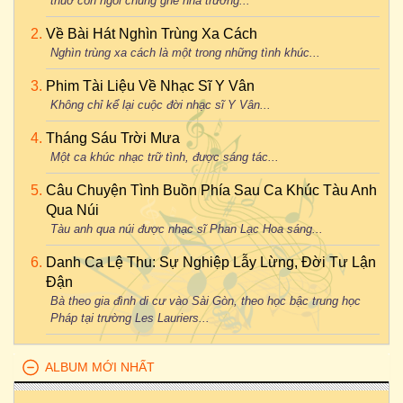
thuở còn ngồi chung ghế nhà trường...
Về Bài Hát Nghìn Trùng Xa Cách
Nghìn trùng xa cách là một trong những tình khúc...
Phim Tài Liệu Về Nhạc Sĩ Y Vân
Không chỉ kể lại cuộc đời nhạc sĩ Y Vân...
Tháng Sáu Trời Mưa
Một ca khúc nhạc trữ tình, được sáng tác...
Câu Chuyện Tình Buồn Phía Sau Ca Khúc Tàu Anh
Qua Núi
Tàu anh qua núi được nhạc sĩ Phan Lạc Hoa sáng...
Danh Ca Lệ Thu: Sự Nghiệp Lẫy Lừng, Đời Tư Lận
Đận
Bà theo gia đình di cư vào Sài Gòn, theo học bậc trung học
Pháp tại trường Les Lauriers...
ALBUM MỚI NHẤT