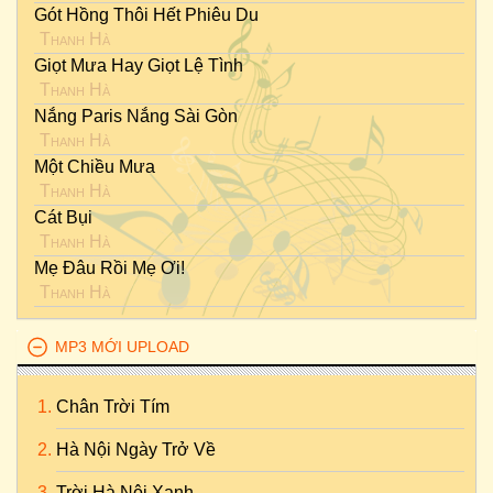
Gót Hồng Thôi Hết Phiêu Du
Thanh Hà
Giọt Mưa Hay Giọt Lệ Tình
Thanh Hà
Nắng Paris Nắng Sài Gòn
Thanh Hà
Một Chiều Mưa
Thanh Hà
Cát Bụi
Thanh Hà
Mẹ Đâu Rồi Mẹ Ơi!
Thanh Hà
MP3 MỚI UPLOAD
Chân Trời Tím
Hà Nội Ngày Trở Về
Trời Hà Nội Xanh