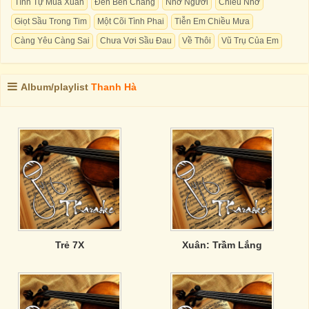
Tình Tự Mùa Xuân
Đến Bên Chàng
Nhớ Người
Chiều Nhớ
Giọt Sầu Trong Tim
Một Cõi Tình Phai
Tiễn Em Chiều Mưa
Càng Yêu Càng Sai
Chưa Vơi Sầu Đau
Về Thôi
Vũ Trụ Của Em
Album/playlist
Thanh Hà
Trẻ 7X
Xuân: Trầm Lắng