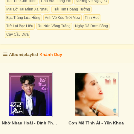
Trái Tim Còn Trinh
Cho Vừa Lòng Em
Đường Về Ngoại Ô
Mai Lỡ Hai Mình Xa Nhau
Trái Tim Hoang Tưởng
Bạc Trắng Lửa Hồng
Anh Về Kẻo Trời Mưa
Tình Huế
Trở Lại Bạc Liêu
Ru Nửa Vầng Trăng
Ngày Đá Đơm Bông
Cây Cầu Dừa
Album/playlist
Khánh Duy
Nhớ Nhau Hoài - Đình Phước
Cơn Mê Tình Ái - Yến Khoa