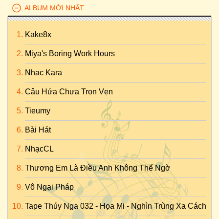
ALBUM MỚI NHẤT
Kake8x
Miya's Boring Work Hours
Nhac Kara
Câu Hứa Chưa Trọn Vẹn
Tieumy
Bài Hát
NhạcCL
Thương Em Là Điều Anh Không Thể Ngờ
Vô Ngại Pháp
Tape Thúy Nga 032 - Họa Mi - Nghìn Trùng Xa Cách