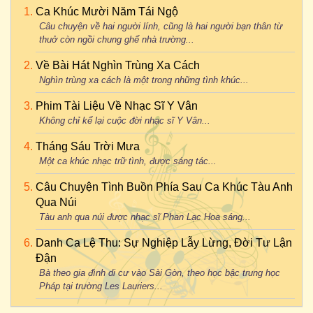
Ca Khúc Mười Năm Tái Ngộ
Câu chuyện về hai người lính, cũng là hai người bạn thân từ
thuở còn ngồi chung ghế nhà trường...
Về Bài Hát Nghìn Trùng Xa Cách
Nghìn trùng xa cách là một trong những tình khúc...
Phim Tài Liệu Về Nhạc Sĩ Y Vân
Không chỉ kể lại cuộc đời nhạc sĩ Y Vân...
Tháng Sáu Trời Mưa
Một ca khúc nhạc trữ tình, được sáng tác...
Câu Chuyện Tình Buồn Phía Sau Ca Khúc Tàu Anh
Qua Núi
Tàu anh qua núi được nhạc sĩ Phan Lạc Hoa sáng...
Danh Ca Lệ Thu: Sự Nghiệp Lẫy Lừng, Đời Tư Lận
Đận
Bà theo gia đình di cư vào Sài Gòn, theo học bậc trung học
Pháp tại trường Les Lauriers...