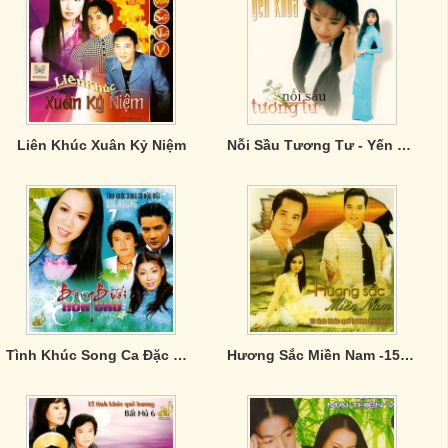
Liên Khúc Xuân Kỷ Niệm
Nỗi Sầu Tương Tư - Yến Khoa
Tình Khúc Song Ca Đặc Biệt: Quê Hương 7 - Bông Bưởi Hoa Cau
Hương Sắc Miền Nam -15 tình khúc quê hương 4