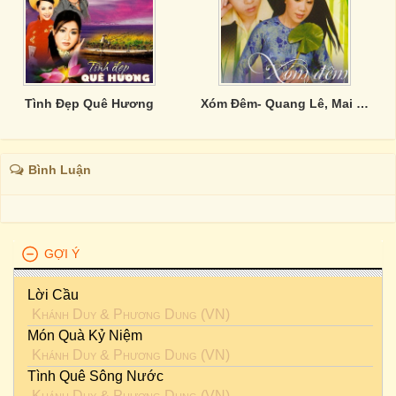
Tình Đẹp Quê Hương
Xóm Đêm- Quang Lê, Mai Thiên Vân
Bình Luận
GỢI Ý
Lời Cầu
Khánh Duy
&
Phương Dung (VN)
Món Quà Kỷ Niệm
Khánh Duy
&
Phương Dung (VN)
Tình Quê Sông Nước
Khánh Duy
&
Phương Dung (VN)