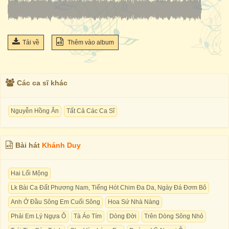
Tải về
Thêm vào album
Các ca sĩ khác
Nguyễn Hồng Ân
Tất Cả Các Ca Sĩ
Bài hát
Khánh Duy
Hai Lối Mộng
Lk Bài Ca Đất Phương Nam, Tiếng Hót Chim Đa Da, Ngày Đá Đơm Bô
Anh Ở Đầu Sông Em Cuối Sông
Hoa Sứ Nhà Nàng
Phải Em Lý Ngựa Ô
Tà Áo Tím
Dòng Đời
Trên Dòng Sông Nhỏ