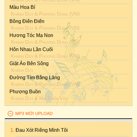
Màu Hoa Bí
Khánh Duy
&
Phương Dung (VN)
Bông Điên Điển
Khánh Duy
&
Phương Dung (VN)
Hương Tóc Mạ Non
Khánh Duy
&
Phương Dung (VN)
Hôn Nhau Lần Cuối
Khánh Duy
&
Phương Dung (VN)
Giặt Áo Bên Sông
Khánh Duy
Đường Tím Bằng Lăng
Khánh Duy
&
Phương Dung (VN)
Phượng Buồn
Khánh Duy
&
Mai Thiên Vân
MP3 MỚI UPLOAD
Đau Xót Riêng Mình Tôi