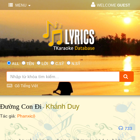
MENU
WELCOME
GUEST
ALL
TÊN
LỜI
C.SỸ
N.SỸ
Gõ Tiếng Việt
Đường Con Đi
Khánh Duy
-
Tác giả:
Phanxicô
733