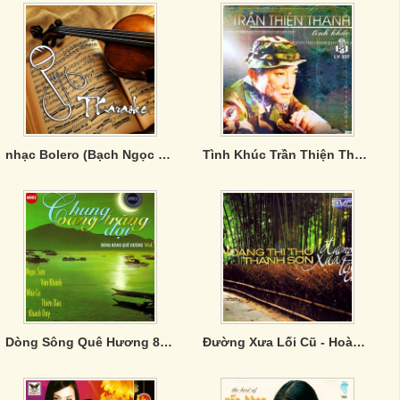
nhạc Bolero (Bạch Ngọc Long)
Tình Khúc Trần Thiện Thanh - CD3
Dòng Sông Quê Hương 8 - Chung Vầng Trăng Đợi
Đường Xưa Lối Cũ - Hoàng Thi Thơ ,Thanh Sơn