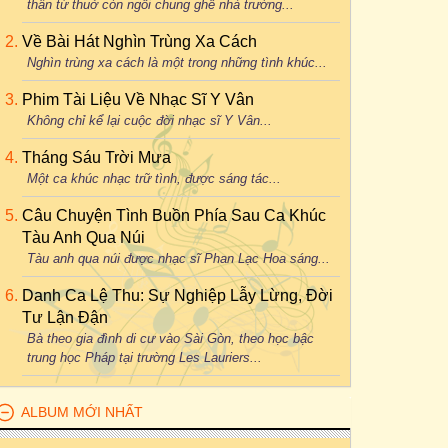
thân từ thuở còn ngồi chung ghế nhà trường...
Về Bài Hát Nghìn Trùng Xa Cách
Nghìn trùng xa cách là một trong những tình khúc...
Phim Tài Liệu Về Nhạc Sĩ Y Vân
Không chỉ kể lại cuộc đời nhạc sĩ Y Vân...
Tháng Sáu Trời Mưa
Một ca khúc nhạc trữ tình, được sáng tác...
Câu Chuyện Tình Buồn Phía Sau Ca Khúc
Tàu Anh Qua Núi
Tàu anh qua núi được nhạc sĩ Phan Lạc Hoa sáng...
Danh Ca Lệ Thu: Sự Nghiệp Lẫy Lừng, Đời
Tư Lận Đận
Bà theo gia đình di cư vào Sài Gòn, theo học bậc
trung học Pháp tại trường Les Lauriers...
ALBUM MỚI NHẤT