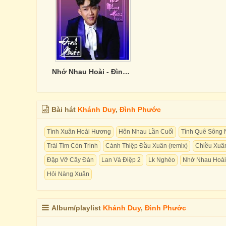
Nhớ Nhau Hoài - Đình Phước
Bài hát
Khánh Duy
,
Đình Phước
Tình Xuân Hoài Hương
Hôn Nhau Lần Cuối
Tình Quê Sông
Trái Tim Còn Trinh
Cánh Thiệp Đầu Xuân (remix)
Chiều Xuâ
Đập Vỡ Cây Đàn
Lan Và Điệp 2
Lk Nghèo
Nhớ Nhau Hoài
Hỏi Nàng Xuân
Album/playlist
Khánh Duy
,
Đình Phước