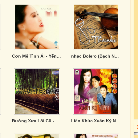
ớc
Cơn Mê Tình Ái - Yến Khoa
nhạc Bolero (Bạch Ngọc Long)
ầng Trăng Đợi
Đường Xưa Lối Cũ - Hoàng Thi Thơ ,Thanh Sơn
Liên Khúc Xuân Kỷ Niệm