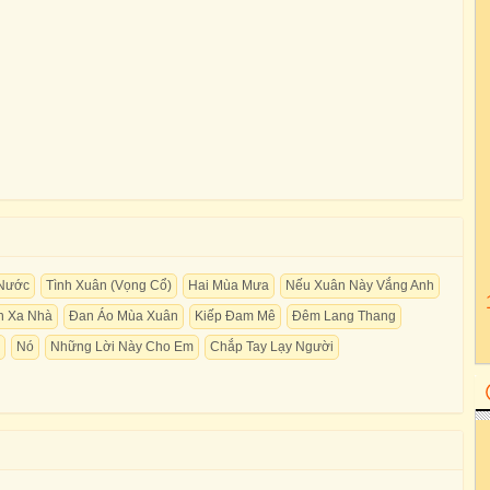
 Nước
Tình Xuân (Vọng Cổ)
Hai Mùa Mưa
Nếu Xuân Này Vắng Anh
n Xa Nhà
Đan Áo Mùa Xuân
Kiếp Đam Mê
Đêm Lang Thang
Nó
Những Lời Này Cho Em
Chắp Tay Lạy Người