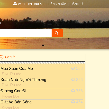
WELCOME
GUEST
|
ĐĂNG NHẬP
|
ĐĂNG KÝ
M
GỢI Ý
Mùa Xuân Của Mẹ
563
Đình Phước
Xuân Nhớ Người Thương
326
Đình Phước
Đường Con Đi
733
Khánh Duy
Giặt Áo Bên Sông
464
Khánh Duy