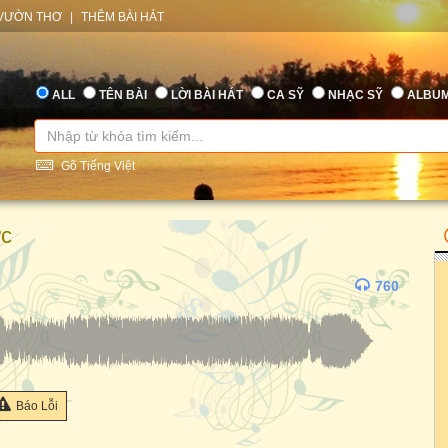
VƯỜN THƠ
|
THÊM BÀI HÁT
ALL
TÊN BÀI
LỜI BÀI HÁT
CA SỸ
NHẠC SỸ
ALBU
Gõ Tiếng Việt
ớc
760
Báo Lỗi