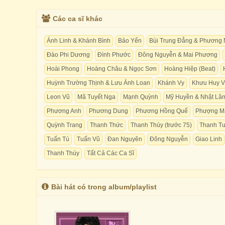
Các ca sĩ khác
Ánh Linh & Khánh Bình
Bảo Yến
Bùi Trung Đẳng & Phương
Đào Phi Dương
Đình Phước
Đông Nguyễn & Mai Phương
Hoài Phong
Hoàng Châu & Ngọc Sơn
Hoàng Hiệp (Beat)
Huỳnh Trường Thịnh & Lưu Ánh Loan
Khánh Vy
Khưu Huy V
Leon Vũ
Mã Tuyết Nga
Mạnh Quỳnh
Mỹ Huyền & Nhật Lâ
Phương Anh
Phương Dung
Phương Hồng Quế
Phượng M
Quỳnh Trang
Thanh Thức
Thanh Thúy (trước 75)
Thanh T
Tuấn Tú
Tuấn Vũ
Đan Nguyên
Đông Nguyễn
Giao Linh
Thanh Thúy
Tất Cả Các Ca Sĩ
Bài hát có trong album/playlist