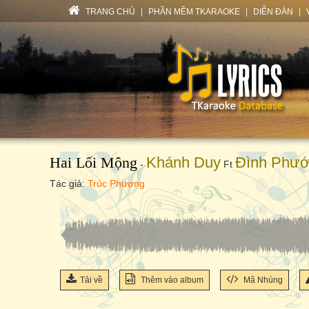
TRANG CHỦ
|
PHẦN MỀM TKARAOKE
|
DIỄN ĐÀN
|
Hai Lối Mộng
Khánh Duy
Đình Phư
-
Ft
Tác giả:
Trúc Phương
Tải về
Thêm vào album
Mã Nhúng