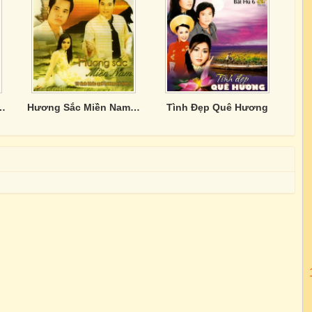
t: Quê Hương 7 - Bông Bưởi Hoa Cau
Hương Sắc Miền Nam -15 tình khúc quê hương 4
Tình Đẹp Quê Hương