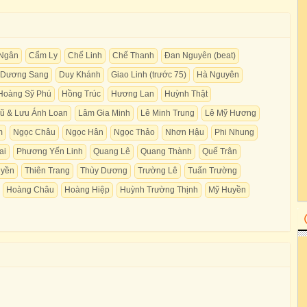
 Ngân
Cẩm Ly
Chế Linh
Chế Thanh
Đan Nguyên (beat)
Dương Sang
Duy Khánh
Giao Linh (trước 75)
Hà Nguyên
Hoàng Sỹ Phú
Hồng Trúc
Hương Lan
Huỳnh Thật
ũ & Lưu Ánh Loan
Lâm Gia Minh
Lê Minh Trung
Lê Mỹ Hương
m
Ngọc Châu
Ngọc Hân
Ngọc Thảo
Nhơn Hậu
Phi Nhung
ai
Phương Yến Linh
Quang Lê
Quang Thành
Quế Trân
uyền
Thiên Trang
Thùy Dương
Trường Lê
Tuấn Trường
Hoàng Châu
Hoàng Hiệp
Huỳnh Trường Thịnh
Mỹ Huyền