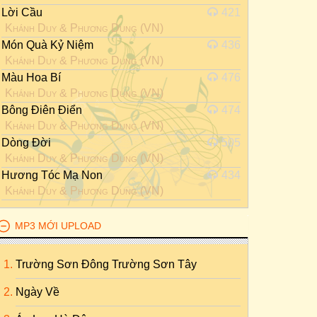
Lời Cầu
421
Khánh Duy
&
Phương Dung (VN)
Món Quà Kỷ Niệm
436
Khánh Duy
&
Phương Dung (VN)
Màu Hoa Bí
476
Khánh Duy
&
Phương Dung (VN)
Bông Điên Điển
474
Khánh Duy
&
Phương Dung (VN)
Dòng Đời
505
Khánh Duy
&
Phương Dung (VN)
Hương Tóc Mạ Non
434
Khánh Duy
&
Phương Dung (VN)
MP3 MỚI UPLOAD
Trường Sơn Đông Trường Sơn Tây
Ngày Về