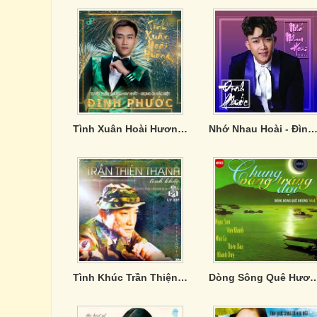
Tình Xuân Hoài Hương - Đình Phước
Nhớ Nhau Hoài - Đình Phư
Tình Khúc Trần Thiện Thanh - CD3
Dòng Sông Quê Hương 8 - Chung V