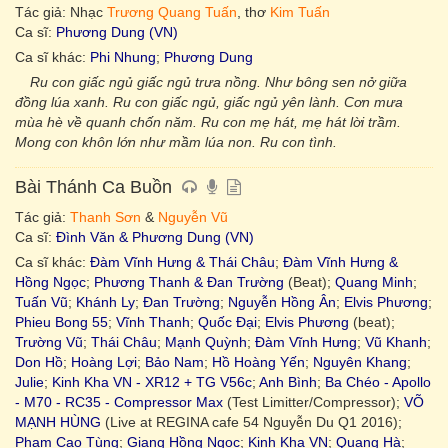
Tác giả: Nhạc
Trương Quang Tuấn
, thơ
Kim Tuấn
Ca sĩ:
Phương Dung (VN)
Ca sĩ khác:
Phi Nhung
;
Phương Dung
Ru con giấc ngủ giấc ngủ trưa nồng. Như bông sen nở giữa
đồng lúa xanh. Ru con giấc ngủ, giấc ngủ yên lành. Cơn mưa
mùa hè về quanh chốn năm. Ru con mẹ hát, mẹ hát lời trầm.
Mong con khôn lớn như mầm lúa non. Ru con tình.
Bài Thánh Ca Buồn
Tác giả:
Thanh Sơn
&
Nguyễn Vũ
Ca sĩ:
Đình Văn & Phương Dung (VN)
Ca sĩ khác:
Đàm Vĩnh Hưng & Thái Châu
;
Đàm Vĩnh Hưng &
Hồng Ngọc
;
Phương Thanh & Đan Trường
(Beat);
Quang Minh
;
Tuấn Vũ
;
Khánh Ly
;
Đan Trường
;
Nguyễn Hồng Ân
;
Elvis Phương
;
Phieu Bong 55
;
Vĩnh Thanh
;
Quốc Đại
;
Elvis Phương
(beat);
Trường Vũ
;
Thái Châu
;
Mạnh Quỳnh
;
Đàm Vĩnh Hưng
;
Vũ Khanh
;
Don Hồ
;
Hoàng Lợi
;
Bảo Nam
;
Hồ Hoàng Yến
;
Nguyên Khang
;
Julie
;
Kinh Kha VN - XR12 + TG V56c
;
Anh Bình
;
Ba Chéo - Apollo
- M70 - RC35 - Compressor Max
(Test Limitter/Compressor);
VÕ
MẠNH HÙNG
(Live at REGINA cafe 54 Nguyễn Du Q1 2016);
Phạm Cao Tùng
;
Giang Hồng Ngọc
;
Kinh Kha VN
;
Quang Hà
;