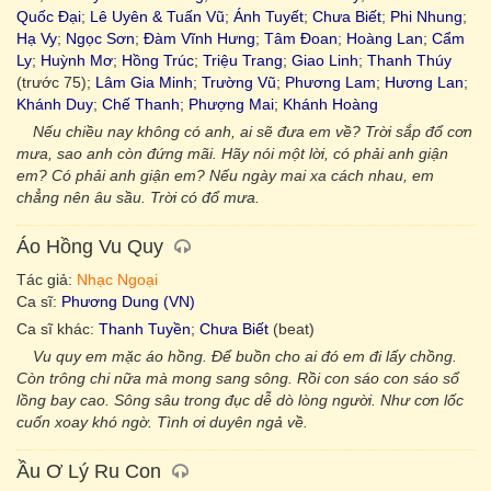
Quốc Đại
;
Lê Uyên & Tuấn Vũ
;
Ánh Tuyết
;
Chưa Biết
;
Phi Nhung
;
Hạ Vy
;
Ngọc Sơn
;
Đàm Vĩnh Hưng
;
Tâm Đoan
;
Hoàng Lan
;
Cẩm
Ly
;
Huỳnh Mơ
;
Hồng Trúc
;
Triệu Trang
;
Giao Linh
;
Thanh Thúy
(trước 75);
Lâm Gia Minh
;
Trường Vũ
;
Phương Lam
;
Hương Lan
;
Khánh Duy
;
Chế Thanh
;
Phượng Mai
;
Khánh Hoàng
Nếu chiều nay không có anh, ai sẽ đưa em về? Trời sắp đổ cơn
mưa, sao anh còn đứng mãi. Hãy nói một lời, có phải anh giận
em? Có phải anh giận em? Nếu ngày mai xa cách nhau, em
chẳng nên âu sầu. Trời có đổ mưa.
Áo Hồng Vu Quy
Tác giả:
Nhạc Ngoại
Ca sĩ:
Phương Dung (VN)
Ca sĩ khác:
Thanh Tuyền
;
Chưa Biết
(beat)
Vu quy em mặc áo hồng. Để buồn cho ai đó em đi lấy chồng.
Còn trông chi nữa mà mong sang sông. Rồi con sáo con sáo sổ
lồng bay cao. Sông sâu trong đục dễ dò lòng người. Như cơn lốc
cuốn xoay khó ngờ. Tình ơi duyên ngả về.
Ầu Ơ Lý Ru Con