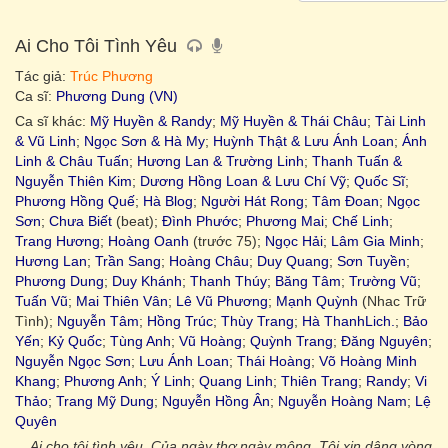
Ai Cho Tôi Tình Yêu
Tác giả:
Trúc Phương
Ca sĩ:
Phương Dung (VN)
Ca sĩ khác:
Mỹ Huyền & Randy
;
Mỹ Huyền & Thái Châu
;
Tài Linh
& Vũ Linh
;
Ngọc Sơn & Hà My
;
Huỳnh Thật & Lưu Ánh Loan
;
Ánh
Linh & Châu Tuấn
;
Hương Lan & Trường Linh
;
Thanh Tuấn &
Nguyễn Thiên Kim
;
Dương Hồng Loan & Lưu Chí Vỹ
;
Quốc Sĩ
;
Phương Hồng Quế
;
Hà Blog
;
Người Hát Rong
;
Tâm Đoan
;
Ngọc
Sơn
;
Chưa Biết
(beat);
Đình Phước
;
Phương Mai
;
Chế Linh
;
Trang Hương
;
Hoàng Oanh
(trước 75);
Ngọc Hải
;
Lâm Gia Minh
;
Hương Lan
;
Trần Sang
;
Hoàng Châu
;
Duy Quang
;
Sơn Tuyền
;
Phương Dung
;
Duy Khánh
;
Thanh Thúy
;
Băng Tâm
;
Trường Vũ
;
Tuấn Vũ
;
Mai Thiên Vân
;
Lê Vũ Phương
;
Mạnh Quỳnh
(Nhac Trữ
Tình);
Nguyễn Tâm
;
Hồng Trúc
;
Thùy Trang
;
Hà ThanhLich.
;
Bảo
Yến
;
Kỷ Quốc
;
Tùng Anh
;
Vũ Hoàng
;
Quỳnh Trang
;
Đăng Nguyên
;
Nguyễn Ngọc Sơn
;
Lưu Ánh Loan
;
Thái Hoàng
;
Võ Hoàng Minh
Khang
;
Phương Anh
;
Ý Linh
;
Quang Linh
;
Thiên Trang
;
Randy
;
Vi
Thảo
;
Trang Mỹ Dung
;
Nguyễn Hồng Ân
;
Nguyễn Hoàng Nam
;
Lệ
Quyên
Ai cho tôi tình yêu. Của ngày thơ ngày mộng. Tôi xin dâng vòng