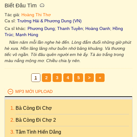
Biết Đâu Tìm
Tác giả:
Hoàng Thi Thơ
Ca sĩ:
Trường Hải & Phương Dung (VN)
Ca sĩ khác:
Phương Dung
;
Thanh Tuyền
;
Hoàng Oanh
;
Hồng
Trúc
;
Mạnh Hùng
Năm năm mỗi lần nghe hè đến. Lòng đắm đuối những giờ phút
hè xưa. Hồn lâng lâng như buồn nhớ bâng khuâng. Và thương
tiếc vô ngần. Tôi đâu quên người em hè ấy. Tà áo trắng trong
màu nắng mộng mơ. Chiều chia ly nên.
1
2
3
4
5
>
»
MP3 MỚI UPLOAD
Bà Còng Đi Chợ
Bà Còng Đi Chợ 2
Tâm Tình Hiến Dâng