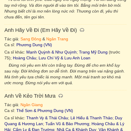
tay mở rộng. Và đón người đi vào tim tôi. Bằng môi trên bờ môi.
Nhưng biết chỉ là mơ nên lòng nức nở. Thương còn đi, yêu thì
chưa đến, tên gọi tên.
Anh Hãy Về Đi (Em Hãy Về Đi)
Tác giả:
Sang Đông
&
Ngân Trang
Ca sĩ:
Phương Dung (VN)
Ca sĩ khác:
Mạnh Quỳnh & Như Quỳnh
;
Trang Mỹ Dung
(trước
75);
Hoàng Châu
;
Lưu Chí Vỹ & Lưu Anh Loan
Đừng nói yêu em khi còn trắng tay. Đừng để cho em khổ lụy
sau này. Đời không đơn sơ dễ tính. Đời mang trên vai nặng gánh.
Mà tình yêu tựa chiếc lá mong manh. Một mái tranh sơ khó mà
ước mong. Đừng nói yêu em với quả.
Anh Về Kẻo Trời Mưa
Tác giả:
Ngân Giang
Ca sĩ:
Thế Sơn & Phương Dung (VN)
Ca sĩ khác:
Thanh Vy & Thái Châu
;
Lê Hiếu & Thanh Thảo
;
Duy
Quang & Hương Lan
;
Tuấn Vũ & Bảo Phương
;
Hoàng Châu & Lý
Hải
;
Cẩm Ly & Đan Trường
;
Nhã Ca & Khánh Duy
;
Vân Khánh &