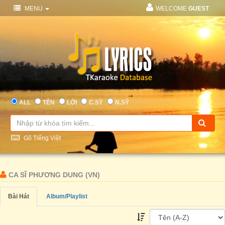
MENU
WELCOME
GUEST
ALL
TÊN
LỜI
C.SỸ
N.SỸ
Gõ Tiếng Việt
CA SĨ PHƯƠNG DUNG (VN)
Bài Hát
Album/Playlist