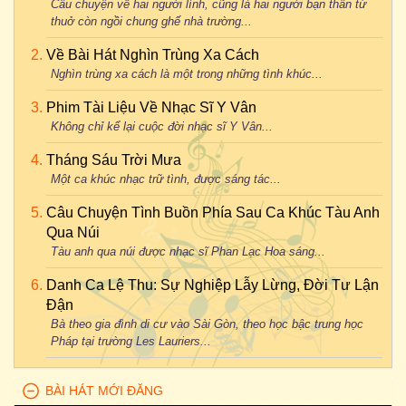
Câu chuyện về hai người lính, cũng là hai người bạn thân từ
thuở còn ngồi chung ghế nhà trường...
Về Bài Hát Nghìn Trùng Xa Cách
Nghìn trùng xa cách là một trong những tình khúc...
Phim Tài Liệu Về Nhạc Sĩ Y Vân
Không chỉ kể lại cuộc đời nhạc sĩ Y Vân...
Tháng Sáu Trời Mưa
Một ca khúc nhạc trữ tình, được sáng tác...
Câu Chuyện Tình Buồn Phía Sau Ca Khúc Tàu Anh
Qua Núi
Tàu anh qua núi được nhạc sĩ Phan Lạc Hoa sáng...
Danh Ca Lệ Thu: Sự Nghiệp Lẫy Lừng, Đời Tư Lận
Đận
Bà theo gia đình di cư vào Sài Gòn, theo học bậc trung học
Pháp tại trường Les Lauriers...
BÀI HÁT MỚI ĐĂNG