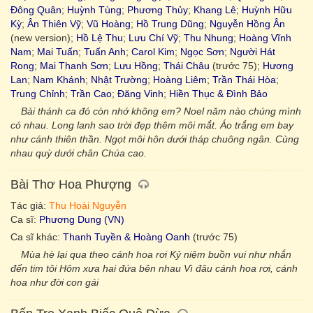
Đông Quân
;
Huỳnh Tùng
;
Phương Thủy
;
Khang Lê
;
Huỳnh Hữu
Kỳ
;
Ân Thiên Vỹ
;
Vũ Hoàng
;
Hồ Trung Dũng
;
Nguyễn Hồng Ân
(new version);
Hồ Lệ Thu
;
Lưu Chí Vỹ
;
Thu Nhung
;
Hoàng Vĩnh
Nam
;
Mai Tuấn
;
Tuấn Anh
;
Carol Kim
;
Ngọc Sơn
;
Người Hát
Rong
;
Mai Thanh Sơn
;
Lưu Hồng
;
Thái Châu
(trước 75);
Hương
Lan
;
Nam Khánh
;
Nhật Trường
;
Hoàng Liêm
;
Trần Thái Hòa
;
Trung Chỉnh
;
Trần Cao
;
Đăng Vinh
;
Hiền Thục & Đình Bảo
Bài thánh ca đó còn nhớ không em? Noel năm nào chúng mình
có nhau. Long lanh sao trời đẹp thêm môi mắt. Áo trắng em bay
như cánh thiên thần. Ngọt môi hôn dưới tháp chuông ngân. Cùng
nhau quỳ dưới chân Chúa cao.
Bài Thơ Hoa Phượng
Tác giả:
Thu Hoài Nguyễn
Ca sĩ:
Phương Dung (VN)
Ca sĩ khác:
Thanh Tuyền & Hoàng Oanh
(trước 75)
Mùa hè lại qua theo cánh hoa rơi Kỷ niệm buồn vui như nhắn
đến tim tôi Hôm xưa hai đứa bên nhau Vì đâu cánh hoa rơi, cánh
hoa như đời con gái