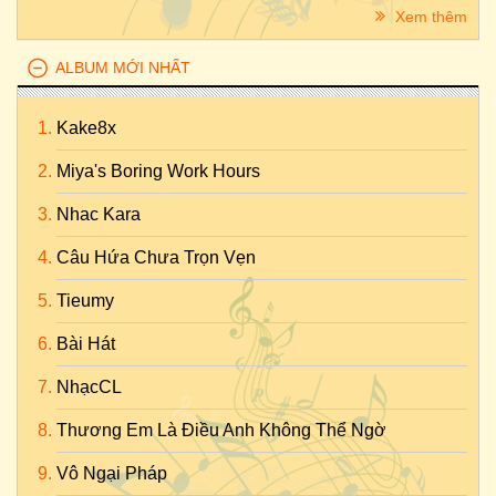
Xem thêm
ALBUM MỚI NHẤT
Kake8x
Miya's Boring Work Hours
Nhac Kara
Câu Hứa Chưa Trọn Vẹn
Tieumy
Bài Hát
NhạcCL
Thương Em Là Điều Anh Không Thể Ngờ
Vô Ngại Pháp