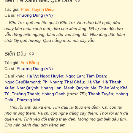
Bến Tre Xanh Biếc Quê Dừa
Tác giả:
Phan Huỳnh Điểu
Ca sĩ:
Phương Dung (VN)
Bến Tre, quê em tên gọi là Bến Tre. Như dừa bát ngát, dừa
quay bốn mùa xanh mát, dừa che xóm làng. Đã tự bao đời dừa
vẫn đứng hiên ngang, bám sâu vào lòng đất. Như lòng dân bám
chặt lấy quê hương. Qua nắng mưa mà cây vẫn.
Biển Dâu
Tác giả:
Anh Bằng
Ca sĩ:
Phương Dung (VN)
Ca sĩ khác:
Hạ Vy
;
Ngọc Huyền
;
Ngọc Lan
;
Tâm Đoan
;
NguoiDepDiamond
;
Phi Nhung
;
Thái Châu
;
Hà Vân
;
Hà Thanh
Xuân
;
Như Quỳnh
;
Hoàng Lan
;
Mạnh Quỳnh
;
Mai Thiên Vân
;
Khả
Tú
;
Trường Thanh
;
Hoàng Oanh
(trước 75);
Thanh Tuyền
;
Hoàng
Châu
;
Phượng Mai
Thôi rồi anh đã xa em. Tìm đâu lại thuở êm đềm. Chỉ còn lại
nhớ nhung thêm. Và chỉ còn nghe đắng cay thêm. Thôi rồi anh đã
quên em. Tình yêu đổi trắng thay đen. Mộng mơ giờ biết đâu tìm.
Cho nên đành đau đớn riêng em.