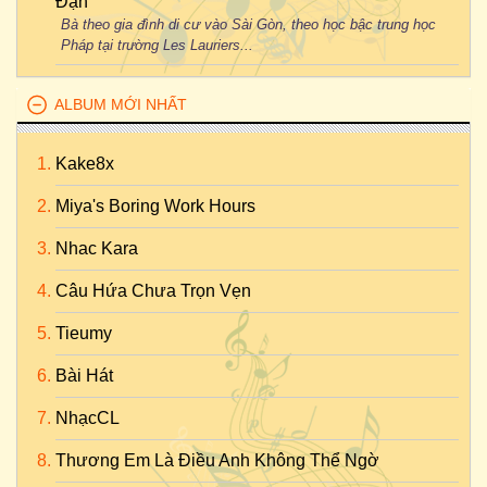
Đận
Bà theo gia đình di cư vào Sài Gòn, theo học bậc trung học
Pháp tại trường Les Lauriers...
ALBUM MỚI NHẤT
Kake8x
Miya's Boring Work Hours
Nhac Kara
Câu Hứa Chưa Trọn Vẹn
Tieumy
Bài Hát
NhạcCL
Thương Em Là Điều Anh Không Thể Ngờ