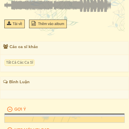
Tải về
Thêm vào album
Các ca sĩ khác
Tất Cả Các Ca Sĩ
Bình Luận
GỢI Ý