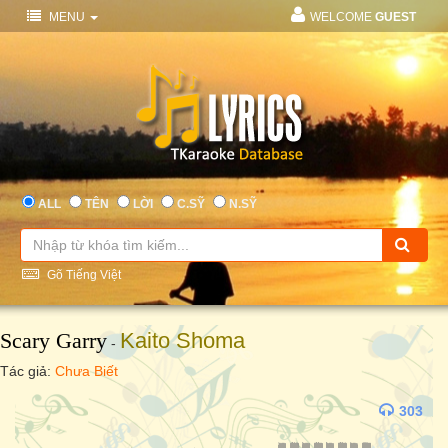
MENU
WELCOME
GUEST
ALL
TÊN
LỜI
C.SỸ
N.SỸ
Gõ Tiếng Việt
Scary Garry
Kaito Shoma
-
Tác giả:
Chưa Biết
303