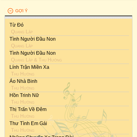
GỢI Ý
Từ Đó
Quang Lập
Tình Người Đầu Non
Quang Lập
Tình Người Đầu Non
Quang Lập
&
Thu Hường
Lính Trận Miền Xa
Thu Hường
Áo Nhà Binh
Thu Hường
Hồn Trinh Nữ
Thu Hường
Thị Trấn Về Đêm
Thu Hường
Thư Tình Em Gái
Thu Hường