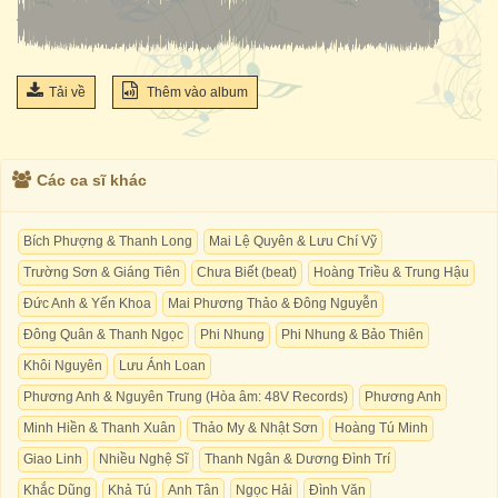
Tải về
Thêm vào album
Các ca sĩ khác
Bích Phượng & Thanh Long
Mai Lệ Quyên & Lưu Chí Vỹ
Trường Sơn & Giáng Tiên
Chưa Biết (beat)
Hoàng Triều & Trung Hậu
Đức Anh & Yến Khoa
Mai Phương Thảo & Đông Nguyễn
Đông Quân & Thanh Ngọc
Phi Nhung
Phi Nhung & Bảo Thiên
Khôi Nguyên
Lưu Ánh Loan
Phương Anh & Nguyên Trung (Hòa âm: 48V Records)
Phương Anh
Minh Hiền & Thanh Xuân
Thảo My & Nhật Sơn
Hoàng Tú Minh
Giao Linh
Nhiều Nghệ Sĩ
Thanh Ngân & Dương Đình Trí
Khắc Dũng
Khả Tú
Anh Tân
Ngọc Hải
Đình Văn