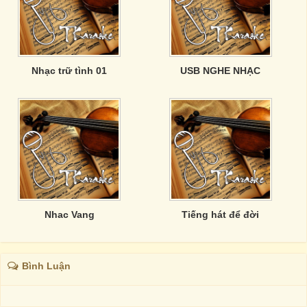
Nhạc trữ tình 01
USB NGHE NHẠC
Nhac Vang
Tiếng hát để đời
Bình Luận