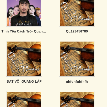
Tình Yêu Cách Trở- Quang Lập song ca đặc sắc
QL123456789
ĐẠT VÕ- QUANG LẬP
ghfghfghfhfh