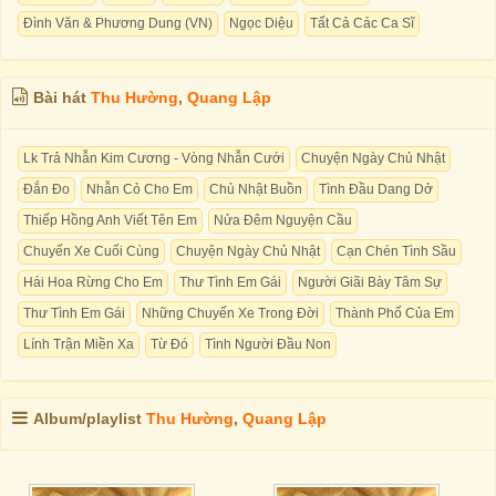
Đình Văn & Phương Dung (VN)
Ngọc Diệu
Tất Cả Các Ca Sĩ
Bài hát
Thu Hường
,
Quang Lập
Lk Trả Nhẫn Kim Cương - Vòng Nhẫn Cưới
Chuyện Ngày Chủ Nhật
Đắn Đo
Nhẫn Cỏ Cho Em
Chủ Nhật Buồn
Tình Đầu Dang Dở
Thiếp Hồng Anh Viết Tên Em
Nửa Đêm Nguyện Cầu
Chuyến Xe Cuối Cùng
Chuyện Ngày Chủ Nhật
Cạn Chén Tình Sầu
Hái Hoa Rừng Cho Em
Thư Tình Em Gái
Người Giãi Bày Tâm Sự
Thư Tình Em Gái
Những Chuyến Xe Trong Đời
Thành Phố Của Em
Lính Trận Miền Xa
Từ Đó
Tình Người Đầu Non
Album/playlist
Thu Hường
,
Quang Lập