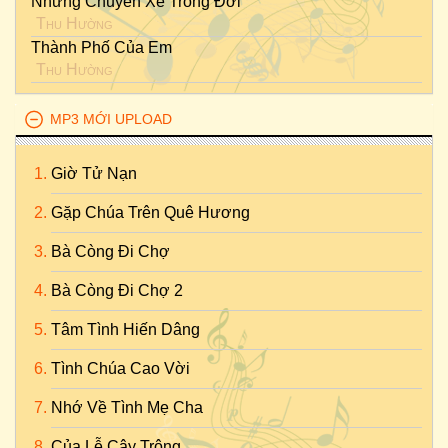
Những Chuyến Xe Trong Đời
Thu Hường
Thành Phố Của Em
Thu Hường
MP3 MỚI UPLOAD
Giờ Tử Nạn
Gặp Chúa Trên Quê Hương
Bà Còng Đi Chợ
Bà Còng Đi Chợ 2
Tâm Tình Hiến Dâng
Tình Chúa Cao Vời
Nhớ Về Tình Mẹ Cha
Của Lễ Cậy Trông