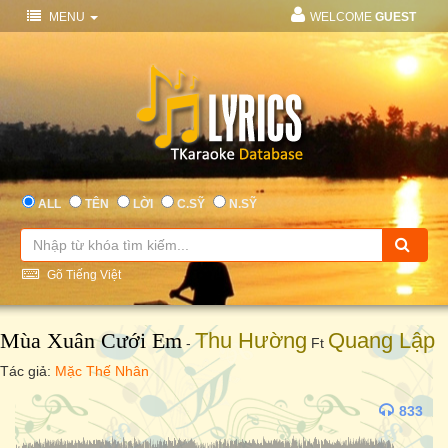
MENU
WELCOME
GUEST
ALL
TÊN
LỜI
C.SỸ
N.SỸ
Gõ Tiếng Việt
Mùa Xuân Cưới Em
Thu Hường
Quang Lập
-
Ft
Tác giả:
Mặc Thế Nhân
833