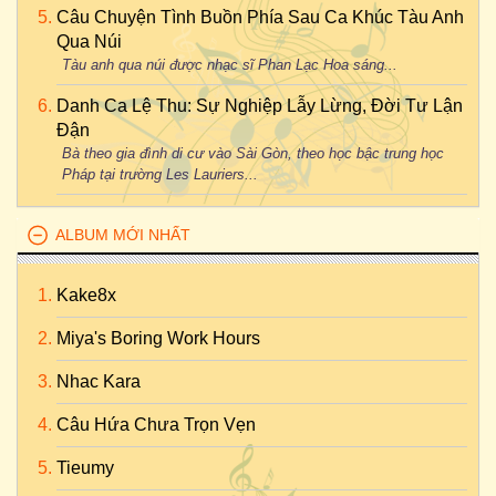
Câu Chuyện Tình Buồn Phía Sau Ca Khúc Tàu Anh
Qua Núi
Tàu anh qua núi được nhạc sĩ Phan Lạc Hoa sáng...
Danh Ca Lệ Thu: Sự Nghiệp Lẫy Lừng, Đời Tư Lận
Đận
Bà theo gia đình di cư vào Sài Gòn, theo học bậc trung học
Pháp tại trường Les Lauriers...
ALBUM MỚI NHẤT
Kake8x
Miya's Boring Work Hours
Nhac Kara
Câu Hứa Chưa Trọn Vẹn
Tieumy