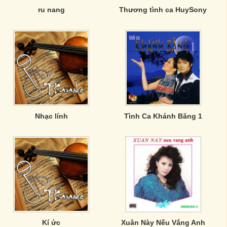
ru nang
Thương tình ca HuySony
Nhạc lính
Tình Ca Khánh Băng 1
Kí ức
Xuân Này Nếu Vắng Anh