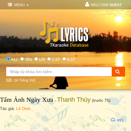
MENU
WELCOME
GUEST
ALL
TÊN
LỜI
C.SỸ
N.SỸ
Gõ Tiếng Việt
Tấm Ảnh Ngày Xưa
Thanh Thúy
-
(trước 75)
Tác giả:
Lê Dinh
491