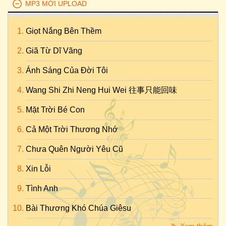
MP3 MỚI UPLOAD
Giọt Nắng Bên Thềm
Giã Từ Dĩ Vãng
Ánh Sáng Của Đời Tôi
Wang Shi Zhi Neng Hui Wei 往事只能回味
Mặt Trời Bé Con
Cả Một Trời Thương Nhớ
Chưa Quên Người Yêu Cũ
Xin Lỗi
Tình Anh
Bài Thương Khó Chúa Giêsu