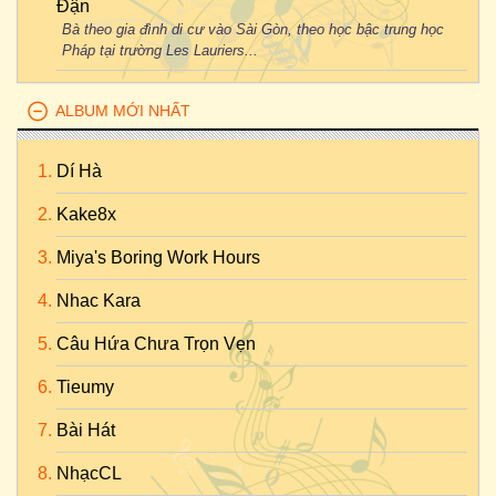
Đận
Bà theo gia đình di cư vào Sài Gòn, theo học bậc trung học
Pháp tại trường Les Lauriers...
ALBUM MỚI NHẤT
Dí Hà
Kake8x
Miya's Boring Work Hours
Nhac Kara
Câu Hứa Chưa Trọn Vẹn
Tieumy
Bài Hát
NhạcCL