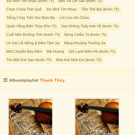
Xin Nhớ Tìm Nhau (trước 75)
Biết Trả Lời Sao (trước 75)
Chan Chứa Tình Quê
Xin Nhớ Tìm Nhau
Tấm Thẻ Bài (trước 75)
Tiếng Chày Trên Sóc Bom Bo
Lời Con Xin Chúa
Quán Vắng Biên Thùy (Pre 75)
Sao Không Thấy Anh Về (trước 75)
Cuối Nẻo Đường Tình (trước 75)
Bóng Chiều Tà (trước 75)
LK Hai Lối Mộng & Đêm Tâm Sự
Bâng Khuâng Trường Sa
Một Chuyến Bay Đêm
Bãi Hoang
Gió Lạnh Đêm Hè (trước 75)
Tìm Một Ánh Sao (trước 75)
Nhà Anh Nhà Em (trước 75)
Album/playlist
Thanh Thúy