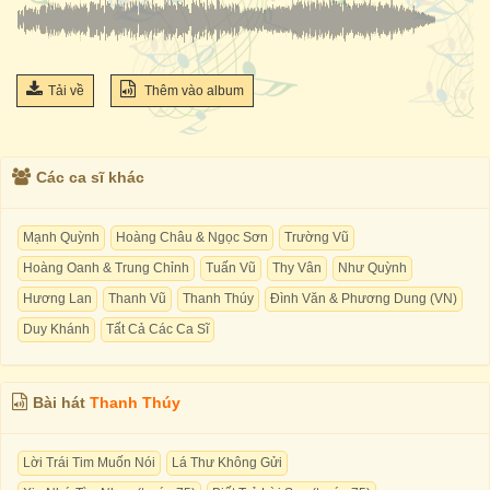
Tải về
Thêm vào album
Các ca sĩ khác
Mạnh Quỳnh
Hoàng Châu & Ngọc Sơn
Trường Vũ
Hoàng Oanh & Trung Chỉnh
Tuấn Vũ
Thy Vân
Như Quỳnh
Hương Lan
Thanh Vũ
Thanh Thúy
Đình Văn & Phương Dung (VN)
Duy Khánh
Tất Cả Các Ca Sĩ
Bài hát
Thanh Thúy
Lời Trái Tim Muốn Nói
Lá Thư Không Gửi