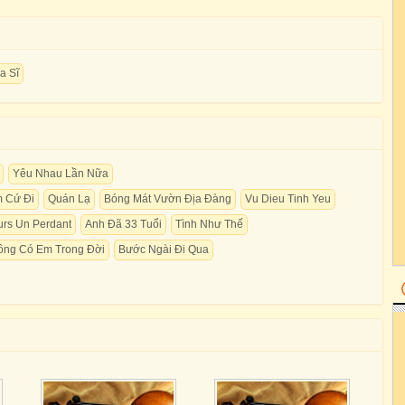
a Sĩ
Yêu Nhau Lần Nữa
 Cứ Đi
Quán Lạ
Bóng Mát Vườn Địa Đàng
Vu Dieu Tinh Yeu
ours Un Perdant
Anh Đã 33 Tuổi
Tình Như Thế
ông Có Em Trong Đời
Bước Ngài Đi Qua