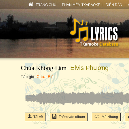
TRANG CHỦ
|
PHẦN MỀM TKARAOKE
|
DIỄN ĐÀN
|
Chúa Không Lầm
Elvis Phương
-
Tác giả:
Chưa Biết
Tải về
Thêm vào album
Mã Nhúng