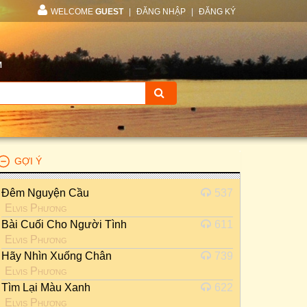
WELCOME
GUEST
|
ĐĂNG NHẬP
|
ĐĂNG KÝ
M
GỢI Ý
Đêm Nguyện Cầu
537
Elvis Phương
Bài Cuối Cho Người Tình
611
Elvis Phương
Hãy Nhìn Xuống Chân
739
Elvis Phương
Tìm Lại Màu Xanh
622
Elvis Phương