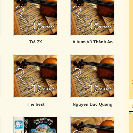
c
Trẻ 7X
Album Vũ Thành An
The best
Nguyen Duc Quang