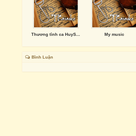
Thương tình ca HuySony
My music
Bình Luận