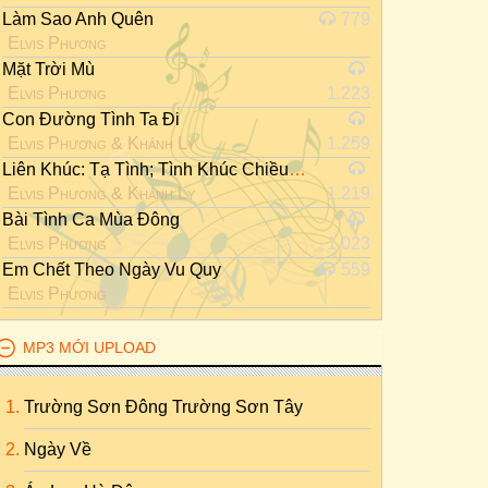
Làm Sao Anh Quên
779
Elvis Phương
Mặt Trời Mù
Elvis Phương
1.223
Con Đường Tình Ta Đi
Elvis Phương
&
Khánh Ly
1.259
Liên Khúc: Tạ Tình; Tình Khúc Chiều Mưa
Elvis Phương
&
Khánh Ly
1.219
Bài Tình Ca Mùa Đông
Elvis Phương
1.023
Em Chết Theo Ngày Vu Quy
559
Elvis Phương
MP3 MỚI UPLOAD
Trường Sơn Đông Trường Sơn Tây
Ngày Về