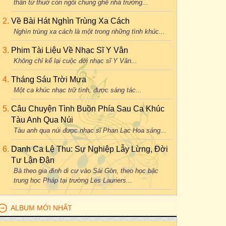
thân từ thuở còn ngồi chung ghế nhà trường...
Về Bài Hát Nghìn Trùng Xa Cách
Nghìn trùng xa cách là một trong những tình khúc...
Phim Tài Liệu Về Nhạc Sĩ Y Vân
Không chỉ kể lại cuộc đời nhạc sĩ Y Vân...
Tháng Sáu Trời Mưa
Một ca khúc nhạc trữ tình, được sáng tác...
Câu Chuyện Tình Buồn Phía Sau Ca Khúc
Tàu Anh Qua Núi
Tàu anh qua núi được nhạc sĩ Phan Lạc Hoa sáng...
Danh Ca Lệ Thu: Sự Nghiệp Lẫy Lừng, Đời
Tư Lận Đận
Bà theo gia đình di cư vào Sài Gòn, theo học bậc
trung học Pháp tại trường Les Lauriers...
ALBUM MỚI NHẤT