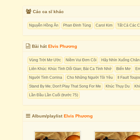
Các ca sĩ khác
Nguyễn Hồng Ân
Phan Đinh Tùng
Carol Kim
Tất Cả Các C
Bài hát
Elvis Phương
Vùng Trời Mơ Ước
Niềm Vui Đơn Côi
Hãy Nhìn Xuống Chân
Liên Khúc: Khúc Tình Dối Gian; Bài Ca Tình Nhớ
Biển Mơ
Em
Người Tình Corrina
Cho Những Người Tôi Yêu
Il Fault Touj
Stand By Me; Don't Play That Song For Me
Khúc Thụy Du
Kh
Lần Đầu Lần Cuối (trước 75)
Album/playlist
Elvis Phương