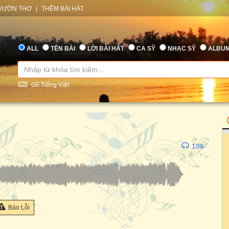
VƯỜN THƠ
|
THÊM BÀI HÁT
ALL
TÊN BÀI
LỜI BÀI HÁT
CA SỸ
NHẠC SỸ
ALBU
Gõ Tiếng Việt
106
Báo Lỗi