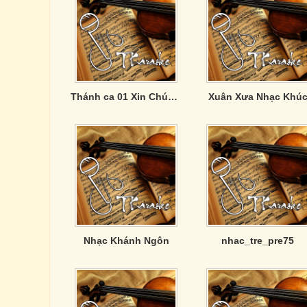
Thánh ca 01 Xin Chúa giữ gìn con
Xuân Xưa Nhạc Khú
Nhạc Khánh Ngôn
nhac_tre_pre75