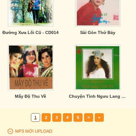
Đường Xưa Lối Cũ - CD014
Sài Gòn Thứ Bảy
Mấy Độ Thu Về
Chuyện Tình Ngưu Lang Chức Nữ
1
2
3
4
5
>
»
MP3 MỚI UPLOAD