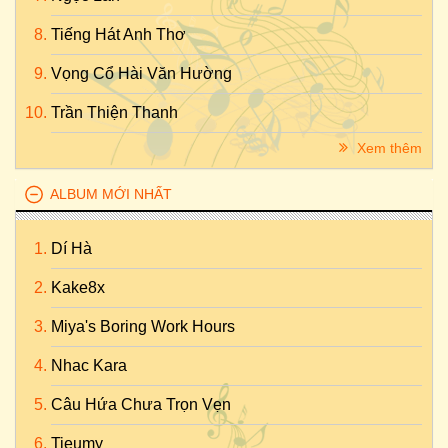
Tiếng Hát Anh Thơ
Vọng Cổ Hài Văn Hường
Trần Thiện Thanh
Xem thêm
ALBUM MỚI NHẤT
Dí Hà
Kake8x
Miya's Boring Work Hours
Nhac Kara
Câu Hứa Chưa Trọn Vẹn
Tieumy