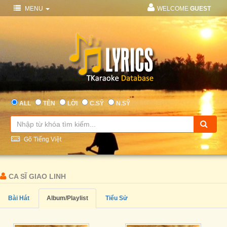
MENU
WELCOME
GUEST
ALL
TÊN
LỜI
C.SỸ
N.SỸ
Gõ Tiếng Việt
CA SĨ GIAO LINH
Bài Hát
Album/Playlist
Tiểu Sử