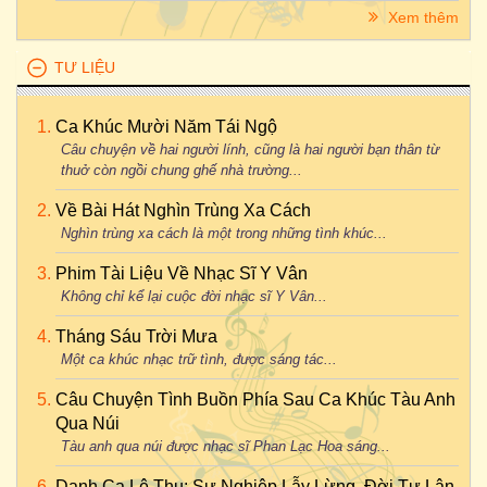
Xem thêm
TƯ LIỆU
Ca Khúc Mười Năm Tái Ngộ
Câu chuyện về hai người lính, cũng là hai người bạn thân từ
thuở còn ngồi chung ghế nhà trường...
Về Bài Hát Nghìn Trùng Xa Cách
Nghìn trùng xa cách là một trong những tình khúc...
Phim Tài Liệu Về Nhạc Sĩ Y Vân
Không chỉ kể lại cuộc đời nhạc sĩ Y Vân...
Tháng Sáu Trời Mưa
Một ca khúc nhạc trữ tình, được sáng tác...
Câu Chuyện Tình Buồn Phía Sau Ca Khúc Tàu Anh
Qua Núi
Tàu anh qua núi được nhạc sĩ Phan Lạc Hoa sáng...
Danh Ca Lệ Thu: Sự Nghiệp Lẫy Lừng, Đời Tư Lận