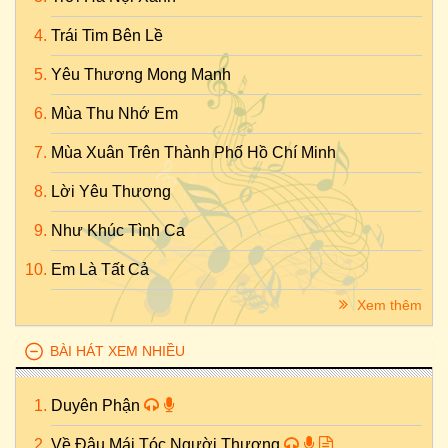
Trái Tim Bên Lề
Yêu Thương Mong Manh
Mùa Thu Nhớ Em
Mùa Xuân Trên Thành Phố Hồ Chí Minh
Lời Yêu Thương
Như Khúc Tình Ca
Em Là Tất Cả
Xem thêm
BÀI HÁT XEM NHIỀU
Duyên Phận
Về Đâu Mái Tóc Người Thương