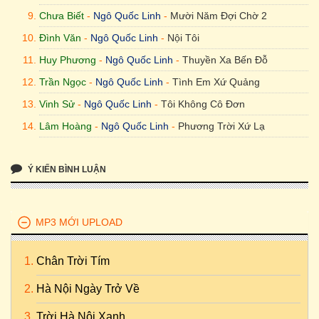
Chưa Biết
-
Ngô Quốc Linh
-
Mười Năm Đợi Chờ 2
Đình Văn
-
Ngô Quốc Linh
-
Nội Tôi
Huy Phương
-
Ngô Quốc Linh
-
Thuyền Xa Bến Đỗ
Trần Ngọc
-
Ngô Quốc Linh
-
Tình Em Xứ Quảng
Vinh Sử
-
Ngô Quốc Linh
-
Tôi Không Cô Đơn
Lâm Hoàng
-
Ngô Quốc Linh
-
Phương Trời Xứ Lạ
Ý KIẾN BÌNH LUẬN
MP3 MỚI UPLOAD
Chân Trời Tím
Hà Nội Ngày Trở Về
Trời Hà Nội Xanh