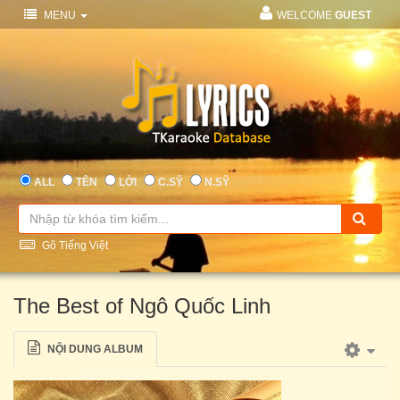
MENU
WELCOME
GUEST
ALL
TÊN
LỜI
C.SỸ
N.SỸ
Gõ Tiếng Việt
The Best of Ngô Quốc Linh
NỘI DUNG ALBUM