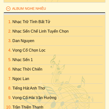
ALBUM NGHE NHIỀU
Nhạc Trữ Tình Bất Tử
Nhạc Sến Chế Linh Tuyển Chọn
Dan Nguyen
Vọng Cổ Chọn Lọc
Nhạc Sến 1
Nhạc Thời Chiến
Ngọc Lan
Tiếng Hát Anh Thơ
Vọng Cổ Hài Văn Hường
Trần Thiện Thanh