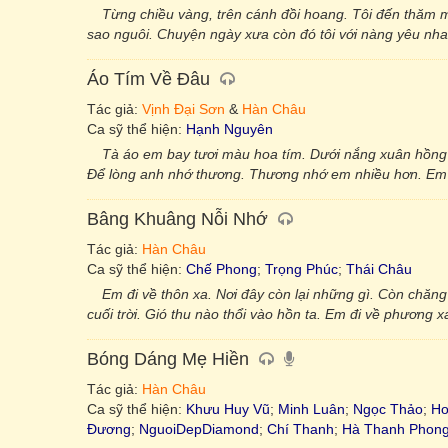
Từng chiều vàng, trên cánh đồi hoang. Tôi đến thăm m
sao nguôi. Chuyện ngày xưa còn đó tôi với nàng yêu nh
Áo Tím Về Đâu
Tác giả:
Vịnh Đại Sơn
&
Hàn Châu
Ca sỹ thể hiện:
Hạnh Nguyên
Tà áo em bay tươi màu hoa tím. Dưới nắng xuân hồng 
Để lòng anh nhớ thương. Thương nhớ em nhiều hơn. Em d
Bâng Khuâng Nỗi Nhớ
Tác giả:
Hàn Châu
Ca sỹ thể hiện:
Chế Phong
;
Trọng Phúc
;
Thái Châu
Em đi về thôn xa. Nơi đây còn lại những gì. Còn chă
cuối trời. Gió thu nào thổi vào hồn ta. Em đi về phương x
Bóng Dáng Mẹ Hiền
Tác giả:
Hàn Châu
Ca sỹ thể hiện:
Khưu Huy Vũ
;
Minh Luân
;
Ngọc Thảo
;
Ho
Đương
;
NguoiDepDiamond
;
Chí Thanh
;
Hà Thanh Phon