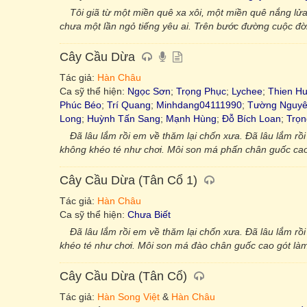
Tôi giã từ một miền quê xa xôi, một miền quê nắng lử
chưa một lần ngỏ tiếng yêu ai. Trên bước đường cuộc đờ
Cây Cầu Dừa
Tác giả:
Hàn Châu
Ca sỹ thể hiện:
Ngọc Sơn
;
Trọng Phục
;
Lychee
;
Thien H
Phúc Béo
;
Trí Quang
;
Minhdang04111990
;
Tường Nguy
Long
;
Huỳnh Tấn Sang
;
Mạnh Hùng
;
Đỗ Bích Loan
;
Trọn
Đã lâu lắm rồi em về thăm lại chốn xưa. Đã lâu lắm rồ
không khéo té như chơi. Môi son má phấn chân guốc cao 
Cây Cầu Dừa (Tân Cổ 1)
Tác giả:
Hàn Châu
Ca sỹ thể hiện:
Chưa Biết
Đã lâu lắm rồi em về thăm lại chốn xưa. Đã lâu lắm rồ
khéo té như chơi. Môi son má đào chân guốc cao gót làm
Cây Cầu Dừa (Tân Cổ)
Tác giả:
Hàn Song Việt
&
Hàn Châu