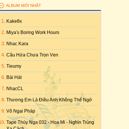
ALBUM MỚI NHẤT
Kake8x
Miya's Boring Work Hours
Nhac Kara
Câu Hứa Chưa Trọn Vẹn
Tieumy
Bài Hát
NhạcCL
Thương Em Là Điều Anh Không Thể Ngờ
Vô Ngại Pháp
Tape Thúy Nga 032 - Họa Mi - Nghìn Trùng
Xa Cách