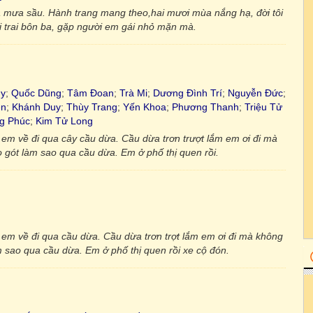
a mưa sầu. Hành trang mang theo,hai mươi mùa nắng hạ, đời tôi
i trai bôn ba, gặp người em gái nhỏ mặn mà.
uy
;
Quốc Dũng
;
Tâm Đoan
;
Trà Mi
;
Dương Đình Trí
;
Nguyễn Đức
;
ên
;
Khánh Duy
;
Thùy Trang
;
Yến Khoa
;
Phương Thanh
;
Triệu Tử
g Phúc
;
Kim Tử Long
i em về đi qua cây cầu dừa. Cầu dừa trơn trượt lắm em ơi đi mà
gót làm sao qua cầu dừa. Em ở phố thị quen rồi.
i em về đi qua cầu dừa. Cầu dừa trơn trợt lắm em ơi đi mà không
 sao qua cầu dừa. Em ở phố thị quen rồi xe cộ đón.