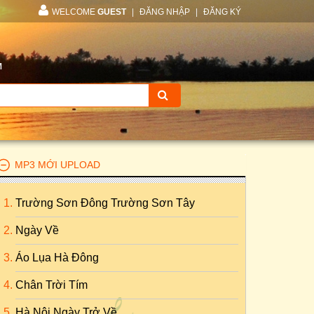
WELCOME
GUEST
|
ĐĂNG NHẬP
|
ĐĂNG KÝ
M
MP3 MỚI UPLOAD
Trường Sơn Đông Trường Sơn Tây
Ngày Về
Áo Lụa Hà Đông
Chân Trời Tím
Hà Nội Ngày Trở Về