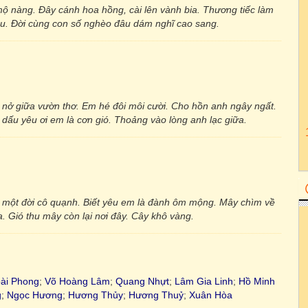
ộ nàng. Đây cánh hoa hồng, cài lên vành bia. Thương tiếc làm
au. Đời cùng con số nghèo đâu dám nghĩ cao sang.
nở giữa vườn thơ. Em hé đôi môi cười. Cho hồn anh ngây ngất.
ấu yêu ơi em là cơn gió. Thoảng vào lòng anh lạc giữa.
ng một đời cô quạnh. Biết yêu em là đành ôm mộng. Mây chìm về
a. Gió thu mây còn lại nơi đây. Cây khô vàng.
ài Phong
;
Võ Hoàng Lâm
;
Quang Nhựt
;
Lâm Gia Linh
;
Hồ Minh
g
;
Ngọc Hương
;
Hương Thủy
;
Hương Thuỷ
;
Xuân Hòa