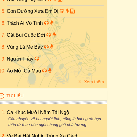
Con Đường Xưa Em Đi
Trách Ai Vô Tình
Cát Bụi Cuộc Đời
Vùng Lá Me Bay
Người Thầy
Áo Mới Cà Mau
Xem thêm
TƯ LIỆU
Ca Khúc Mười Năm Tái Ngộ
Câu chuyện về hai người lính, cũng là hai người bạn
thân từ thuở còn ngồi chung ghế nhà trường...
Về Bài Hát Nghìn Trùng Xa Cách