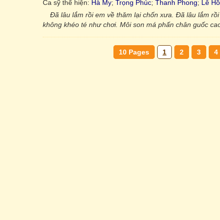
Ca sỹ thể hiện:
Hà My
;
Trọng Phúc
;
Thanh Phong
;
Lê H
Đã lâu lắm rồi em về thăm lại chốn xưa. Đã lâu lắm rồ
không khéo té như chơi. Môi son má phấn chân guốc cao 
10 Pages
1
2
3
4