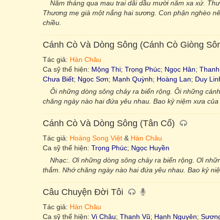
Năm tháng qua mau trai dãi dầu mười năm xa xứ. Th
Thương mẹ già một nắng hai sương. Con phận nghèo nên 
chiều.
Cánh Cò Và Dòng Sông (Cánh Cò Giòng Sô
Tác giả:
Hàn Châu
Ca sỹ thể hiện:
Mộng Thi
;
Trọng Phúc
;
Ngọc Hân
;
Thanh
Chưa Biết
;
Ngọc Sơn
;
Mạnh Quỳnh
;
Hoàng Lan
;
Duy Lin
Ôi những dòng sông chảy ra biển rộng. Ôi những cánh
chăng ngày nào hai đứa yêu nhau. Bao kỷ niệm xưa của
Cánh Cò Và Dòng Sông (Tân Cổ)
Tác giả:
Hoàng Song Việt
&
Hàn Châu
Ca sỹ thể hiện:
Trọng Phúc
;
Ngọc Huyền
Nhạc:. Ơi những dòng sông chảy ra biển rộng. Ơi nhữ
thắm. Nhớ chăng ngày nào hai đứa yêu nhau. Bao kỷ ni
Câu Chuyện Đời Tôi
Tác giả:
Hàn Châu
Ca sỹ thể hiện:
Vi Châu
;
Thanh Vũ
;
Hạnh Nguyên
;
Sương