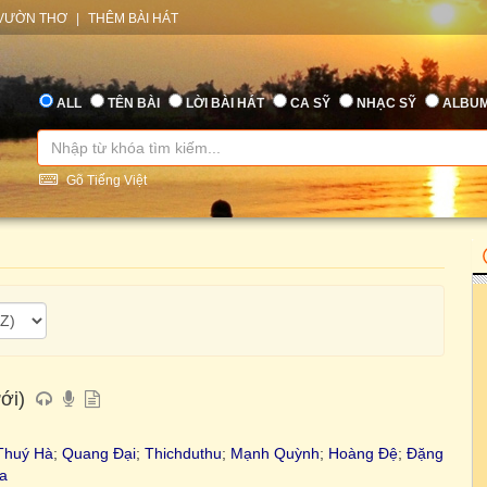
VƯỜN THƠ
|
THÊM BÀI HÁT
ALL
TÊN BÀI
LỜI BÀI HÁT
CA SỸ
NHẠC SỸ
ALBU
Gõ Tiếng Việt
ới)
Thuý Hà
;
Quang Đại
;
Thichduthu
;
Mạnh Quỳnh
;
Hoàng Đệ
;
Đặng
a