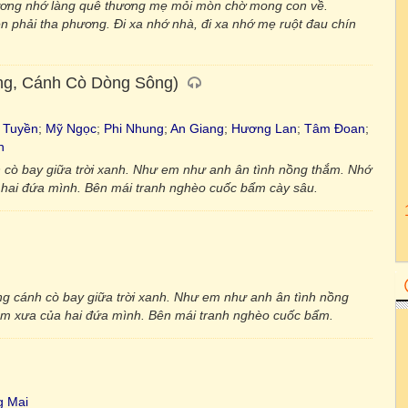
ương nhớ làng quê thương mẹ mỏi mòn chờ mong con về.
phải tha phương. Đi xa nhớ nhà, đi xa nhớ mẹ ruột đau chín
ng, Cánh Cò Dòng Sông)
 Tuyền
;
Mỹ Ngọc
;
Phi Nhung
;
An Giang
;
Hương Lan
;
Tâm Đoan
;
h
 cò bay giữa trời xanh. Như em như anh ân tình nồng thắm. Nhớ
 hai đứa mình. Bên mái tranh nghèo cuốc bẩm cày sâu.
ng cánh cò bay giữa trời xanh. Như em như anh ân tình nồng
ệm xưa của hai đứa mình. Bên mái tranh nghèo cuốc bẩm.
 Mai