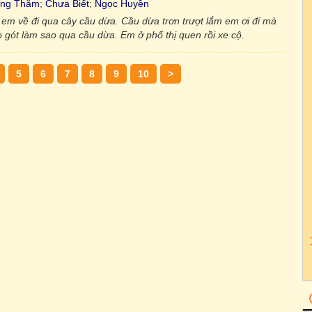
ồng Thắm
;
Chưa Biết
;
Ngọc Huyền
i em về đi qua cây cầu dừa. Cầu dừa trơn trượt lắm em ơi đi mà
gót làm sao qua cầu dừa. Em ở phố thị quen rồi xe cộ.
5
6
7
8
9
10
>