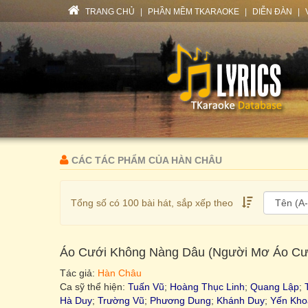
TRANG CHỦ
|
PHẦN MỀM TKARAOKE
|
DIỄN ĐÀN
|
CÁC TÁC PHẨM CỦA HÀN CHÂU
Tổng số có 100 bài hát, sắp xếp theo
Áo Cưới Không Nàng Dâu (Người Mơ Áo Cư
Tác giả:
Hàn Châu
Ca sỹ thể hiện:
Tuấn Vũ
;
Hoàng Thục Linh
;
Quang Lập
;
Hà Duy
;
Trường Vũ
;
Phương Dung
;
Khánh Duy
;
Yến Kho