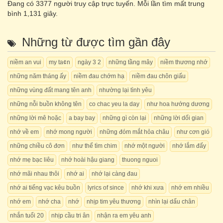
Đang có
3377
người truy cập trực tuyến. Mỗi lần tìm mất trung
bình 1,131 giây.
Những từ được tìm gần đây
niềm an vui
my ta¢n
ngày 3 2
những tầng mây
niềm thương nhớ
những năm tháng ấy
niềm đau chớm hạ
niềm đau chôn giấu
những vùng đất mang tên anh
nhường lại tình yêu
những nỗi buồn không tên
co chac yeu la day
như hoa hướng dương
những lời mê hoặc
a bay bay
những gì còn lại
những lời dối gian
nhớ về em
nhớ mong người
những đóm mắt hỏa châu
như cơn gió
những chiều cô đơn
như thể tìm chim
nhớ một người
nhớ lắm đấy
nhớ mẹ bạc liêu
nhớ hoài hậu giang
thuong nguoi
nhớ mãi nhau thôi
nhớ ai
nhớ lại càng đau
nhớ ai tiếng vạc kêu buồn
lyrics of since
nhớ khi xưa
nhớ em nhiều
nhớ em
nhớ cha
nhớ
nhịp tim yêu thương
nhìn lại dấu chân
nhắn tuổi 20
nhịp cầu tri ân
nhận ra em yêu anh