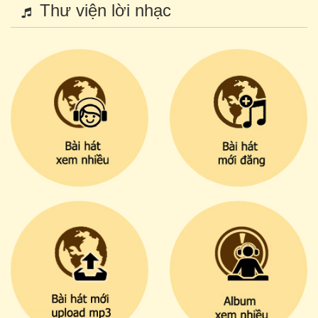
Thư viện lời nhạc