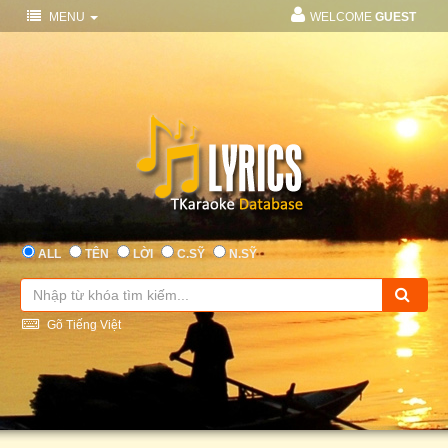
MENU
WELCOME
GUEST
ALL
TÊN
LỜI
C.SỸ
N.SỸ
Gõ Tiếng Việt