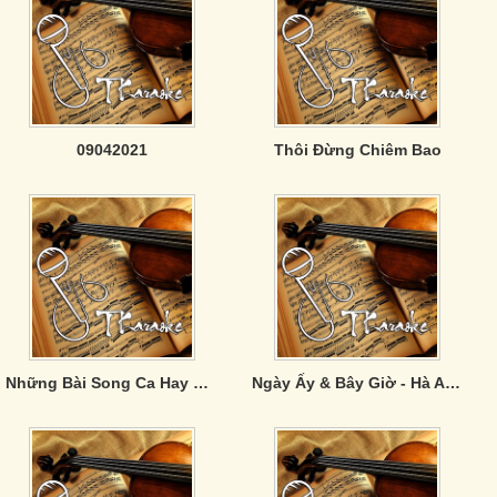
09042021
Thôi Đừng Chiêm Bao
Những Bài Song Ca Hay Nhất Của Hà Anh Tuấn Và Phương Linh
Ngày Ấy & Bây Giờ - Hà Anh Tuấn, Bùi Anh Tuấn