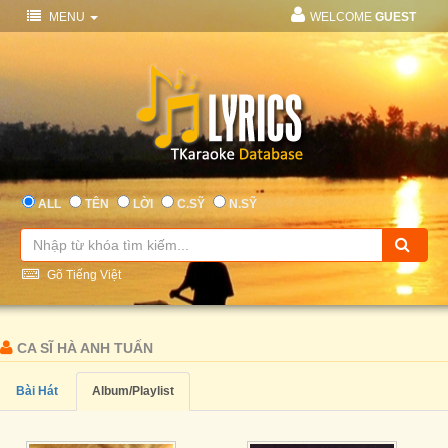
MENU
WELCOME
GUEST
ALL
TÊN
LỜI
C.SỸ
N.SỸ
Gõ Tiếng Việt
CA SĨ HÀ ANH TUẤN
Bài Hát
Album/Playlist