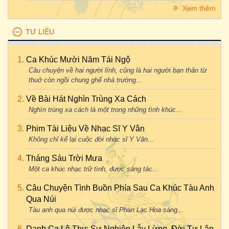
Xem thêm
TƯ LIỆU
Ca Khúc Mười Năm Tái Ngộ
Câu chuyện về hai người lính, cũng là hai người bạn thân từ
thuở còn ngồi chung ghế nhà trường...
Về Bài Hát Nghìn Trùng Xa Cách
Nghìn trùng xa cách là một trong những tình khúc...
Phim Tài Liệu Về Nhạc Sĩ Y Vân
Không chỉ kể lại cuộc đời nhạc sĩ Y Vân...
Tháng Sáu Trời Mưa
Một ca khúc nhạc trữ tình, được sáng tác...
Câu Chuyện Tình Buồn Phía Sau Ca Khúc Tàu Anh
Qua Núi
Tàu anh qua núi được nhạc sĩ Phan Lạc Hoa sáng...
Danh Ca Lệ Thu: Sự Nghiệp Lẫy Lừng, Đời Tư Lận