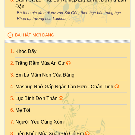
Đận
Bà theo gia đình di cư vào Sài Gòn, theo học bậc trung học
Pháp tại trường Les Lauriers...
BÀI HÁT MỚI ĐĂNG
Khóc Đấy
Trăng Rằm Mùa An Cư
Em Là Mầm Non Của Đảng
Mashup Nhớ Gấp Ngàn Lần Hơn - Chân Tình
Lục Bình Đơn Thân
Mẹ Tôi
Người Yêu Cùng Xóm
Liên Khúc Mùa Xuân Đó Có Em