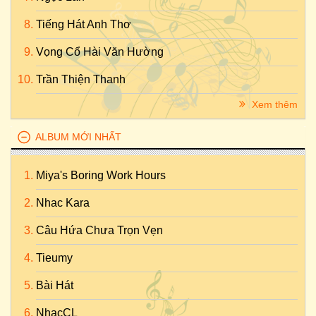
Tiếng Hát Anh Thơ
Vọng Cổ Hài Văn Hường
Trần Thiện Thanh
Xem thêm
ALBUM MỚI NHẤT
Miya's Boring Work Hours
Nhac Kara
Câu Hứa Chưa Trọn Vẹn
Tieumy
Bài Hát
NhạcCL