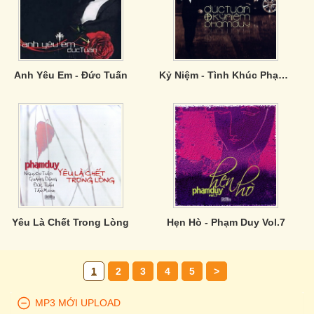
Anh Yêu Em - Đức Tuấn
Kỷ Niệm - Tình Khúc Phạm Duy - CD1
Yêu Là Chết Trong Lòng
Hẹn Hò - Phạm Duy Vol.7
1
2
3
4
5
>
MP3 MỚI UPLOAD