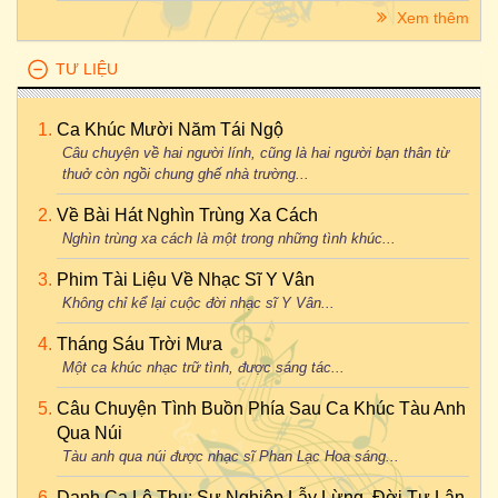
Xem thêm
TƯ LIỆU
Ca Khúc Mười Năm Tái Ngộ
Câu chuyện về hai người lính, cũng là hai người bạn thân từ
thuở còn ngồi chung ghế nhà trường...
Về Bài Hát Nghìn Trùng Xa Cách
Nghìn trùng xa cách là một trong những tình khúc...
Phim Tài Liệu Về Nhạc Sĩ Y Vân
Không chỉ kể lại cuộc đời nhạc sĩ Y Vân...
Tháng Sáu Trời Mưa
Một ca khúc nhạc trữ tình, được sáng tác...
Câu Chuyện Tình Buồn Phía Sau Ca Khúc Tàu Anh
Qua Núi
Tàu anh qua núi được nhạc sĩ Phan Lạc Hoa sáng...
Danh Ca Lệ Thu: Sự Nghiệp Lẫy Lừng, Đời Tư Lận