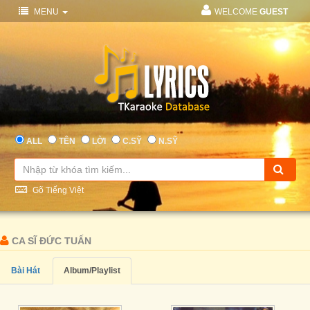
MENU
WELCOME
GUEST
ALL
TÊN
LỜI
C.SỸ
N.SỸ
Gõ Tiếng Việt
CA SĨ ĐỨC TUẤN
Bài Hát
Album/Playlist