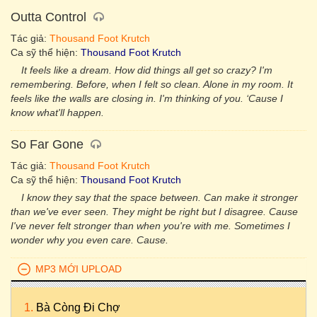
Outta Control
Tác giả:
Thousand Foot Krutch
Ca sỹ thể hiện:
Thousand Foot Krutch
It feels like a dream. How did things all get so crazy? I'm
remembering. Before, when I felt so clean. Alone in my room. It
feels like the walls are closing in. I'm thinking of you. ‘Cause I
know what'll happen.
So Far Gone
Tác giả:
Thousand Foot Krutch
Ca sỹ thể hiện:
Thousand Foot Krutch
I know they say that the space between. Can make it stronger
than we've ever seen. They might be right but I disagree. Cause
I've never felt stronger than when you're with me. Sometimes I
wonder why you even care. Cause.
MP3 MỚI UPLOAD
Bà Còng Đi Chợ