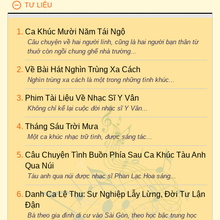
TƯ LIỆU
Ca Khúc Mười Năm Tái Ngộ
Câu chuyện về hai người lính, cũng là hai người bạn thân từ
thuở còn ngồi chung ghế nhà trường...
Về Bài Hát Nghìn Trùng Xa Cách
Nghìn trùng xa cách là một trong những tình khúc...
Phim Tài Liệu Về Nhạc Sĩ Y Vân
Không chỉ kể lại cuộc đời nhạc sĩ Y Vân...
Tháng Sáu Trời Mưa
Một ca khúc nhạc trữ tình, được sáng tác...
Câu Chuyện Tình Buồn Phía Sau Ca Khúc Tàu Anh
Qua Núi
Tàu anh qua núi được nhạc sĩ Phan Lạc Hoa sáng...
Danh Ca Lệ Thu: Sự Nghiệp Lẫy Lừng, Đời Tư Lận
Đận
Bà theo gia đình di cư vào Sài Gòn, theo học bậc trung học