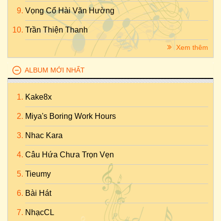
Vọng Cổ Hài Văn Hường
Trần Thiện Thanh
Xem thêm
ALBUM MỚI NHẤT
Kake8x
Miya's Boring Work Hours
Nhac Kara
Câu Hứa Chưa Trọn Vẹn
Tieumy
Bài Hát
NhạcCL