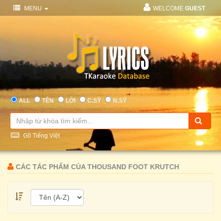
MENU
WELCOME
GUEST
ALL
TÊN
LỜI
C.SỸ
N.SỸ
Gõ Tiếng Việt
CÁC TÁC PHẨM CỦA THOUSAND FOOT KRUTCH