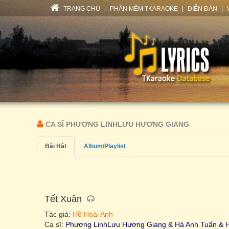
TRANG CHỦ
|
PHẦN MỀM TKARAOKE
|
DIỄN ĐÀN
|
CA SĨ PHƯƠNG LINHLƯU HƯƠNG GIANG
Bài Hát
Album/Playlist
Tết Xuân
Tác giả:
Hồ Hoài Anh
Ca sĩ:
Phương LinhLưu Hương Giang & Hà Anh Tuấn & H