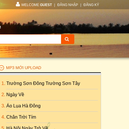
WELCOME
GUEST
|
ĐĂNG NHẬP
|
ĐĂNG KÝ
M
MP3 MỚI UPLOAD
Trường Sơn Đông Trường Sơn Tây
Ngày Về
Áo Lụa Hà Đông
Chân Trời Tím
Hà Nội Ngày Trở Về