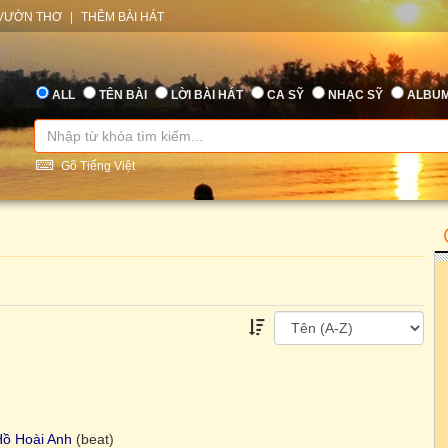
VƯỜN THƠ
|
THÊM BÀI HÁT
ALL
TÊN BÀI
LỜI BÀI HÁT
CA SỸ
NHẠC SỸ
ALBU
Gõ Tiếng Việt
ồ Hoài Anh
(beat)