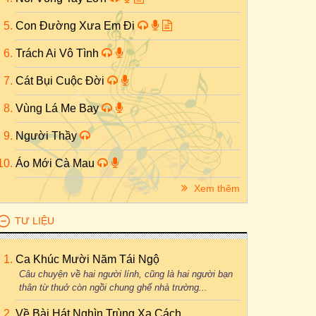
Con Đường Xưa Em Đi
Trách Ai Vô Tình
Cát Bụi Cuộc Đời
Vùng Lá Me Bay
Người Thầy
Áo Mới Cà Mau
Xem thêm
TƯ LIỆU
Ca Khúc Mười Năm Tái Ngộ
Câu chuyện về hai người lính, cũng là hai người bạn
thân từ thuở còn ngồi chung ghế nhà trường...
Về Bài Hát Nghìn Trùng Xa Cách