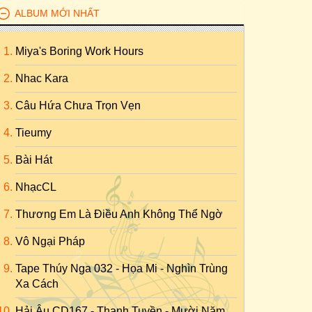
ALBUM MỚI NHẤT
Miya's Boring Work Hours
Nhac Kara
Câu Hứa Chưa Trọn Vẹn
Tieumy
Bài Hát
NhạcCL
Thương Em Là Điều Anh Không Thể Ngờ
Vô Ngại Pháp
Tape Thúy Nga 032 - Họa Mi - Nghìn Trùng
Xa Cách
Hải Âu CD167 - Thanh Tuyền - Mười Năm