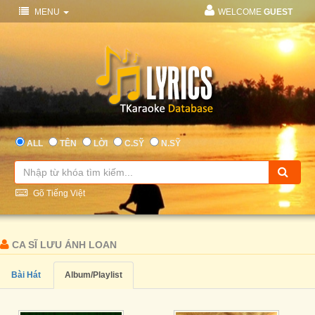
MENU
WELCOME
GUEST
ALL
TÊN
LỜI
C.SỸ
N.SỸ
Gõ Tiếng Việt
CA SĨ LƯU ÁNH LOAN
Bài Hát
Album/Playlist