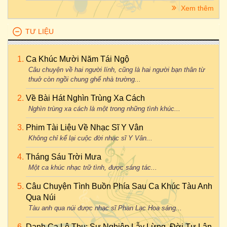
Xem thêm
TƯ LIỆU
Ca Khúc Mười Năm Tái Ngộ
Câu chuyện về hai người lính, cũng là hai người bạn thân từ
thuở còn ngồi chung ghế nhà trường...
Về Bài Hát Nghìn Trùng Xa Cách
Nghìn trùng xa cách là một trong những tình khúc...
Phim Tài Liệu Về Nhạc Sĩ Y Vân
Không chỉ kể lại cuộc đời nhạc sĩ Y Vân...
Tháng Sáu Trời Mưa
Một ca khúc nhạc trữ tình, được sáng tác...
Câu Chuyện Tình Buồn Phía Sau Ca Khúc Tàu Anh
Qua Núi
Tàu anh qua núi được nhạc sĩ Phan Lạc Hoa sáng...
Danh Ca Lệ Thu: Sự Nghiệp Lẫy Lừng, Đời Tư Lận