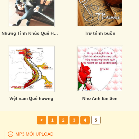
Những Tình Khúc Quê Hương Bất Hủ
Trữ trình buồn
Việt nam Quê hương
Nho Anh Em Sen
<
1
2
3
4
5
MP3 MỚI UPLOAD