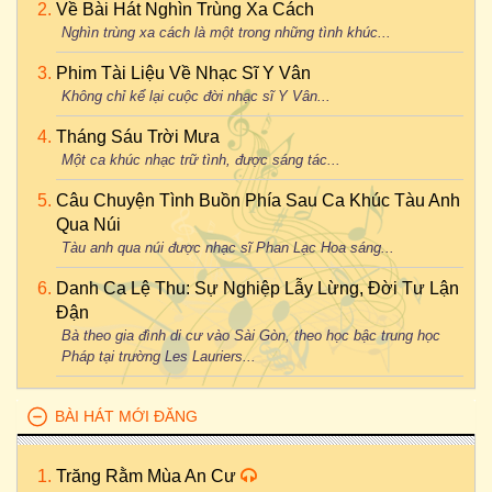
Về Bài Hát Nghìn Trùng Xa Cách
Nghìn trùng xa cách là một trong những tình khúc...
Phim Tài Liệu Về Nhạc Sĩ Y Vân
Không chỉ kể lại cuộc đời nhạc sĩ Y Vân...
Tháng Sáu Trời Mưa
Một ca khúc nhạc trữ tình, được sáng tác...
Câu Chuyện Tình Buồn Phía Sau Ca Khúc Tàu Anh
Qua Núi
Tàu anh qua núi được nhạc sĩ Phan Lạc Hoa sáng...
Danh Ca Lệ Thu: Sự Nghiệp Lẫy Lừng, Đời Tư Lận
Đận
Bà theo gia đình di cư vào Sài Gòn, theo học bậc trung học
Pháp tại trường Les Lauriers...
BÀI HÁT MỚI ĐĂNG
Trăng Rằm Mùa An Cư