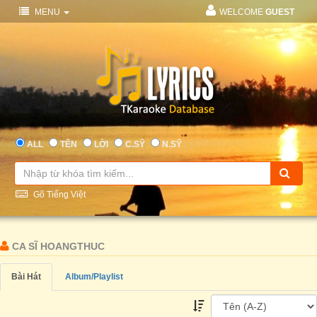
MENU
WELCOME
GUEST
ALL
TÊN
LỜI
C.SỸ
N.SỸ
Gõ Tiếng Việt
CA SĨ HOANGTHUC
Bài Hát
Album/Playlist