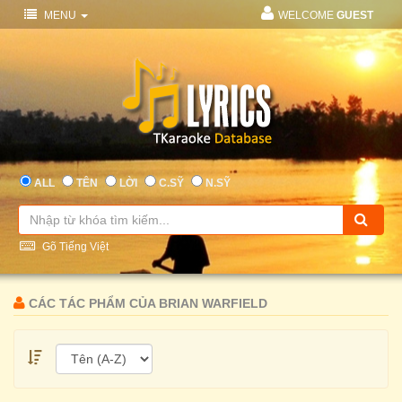
MENU
WELCOME
GUEST
ALL
TÊN
LỜI
C.SỸ
N.SỸ
Gõ Tiếng Việt
CÁC TÁC PHẨM CỦA BRIAN WARFIELD