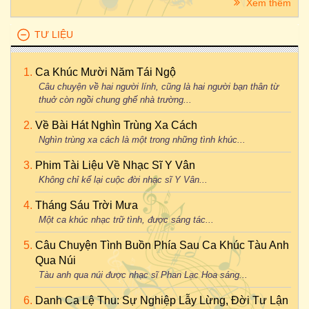
Xem thêm
TƯ LIỆU
Ca Khúc Mười Năm Tái Ngộ
Câu chuyện về hai người lính, cũng là hai người bạn thân từ
thuở còn ngồi chung ghế nhà trường...
Về Bài Hát Nghìn Trùng Xa Cách
Nghìn trùng xa cách là một trong những tình khúc...
Phim Tài Liệu Về Nhạc Sĩ Y Vân
Không chỉ kể lại cuộc đời nhạc sĩ Y Vân...
Tháng Sáu Trời Mưa
Một ca khúc nhạc trữ tình, được sáng tác...
Câu Chuyện Tình Buồn Phía Sau Ca Khúc Tàu Anh
Qua Núi
Tàu anh qua núi được nhạc sĩ Phan Lạc Hoa sáng...
Danh Ca Lệ Thu: Sự Nghiệp Lẫy Lừng, Đời Tư Lận