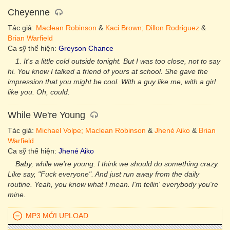
Cheyenne
Tác giả:
Maclean Robinson
&
Kaci Brown; Dillon Rodriguez
&
Brian Warfield
Ca sỹ thể hiện:
Greyson Chance
1. It's a little cold outside tonight. But I was too close, not to say
hi. You know I talked a friend of yours at school. She gave the
impression that you might be cool. With a guy like me, with a girl
like you. Oh, could.
While We're Young
Tác giả:
Michael Volpe; Maclean Robinson
&
Jhené Aiko
&
Brian
Warfield
Ca sỹ thể hiện:
Jhené Aiko
Baby, while we're young. I think we should do something crazy.
Like say, "Fuck everyone". And just run away from the daily
routine. Yeah, you know what I mean. I'm tellin' everybody you're
mine.
MP3 MỚI UPLOAD