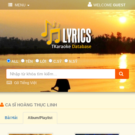
MENU
WELCOME
GUEST
ALL
TÊN
LỜI
C.SỸ
N.SỸ
Gõ Tiếng Việt
CA SĨ HOÀNG THỤC LINH
Bài Hát
Album/Playlist