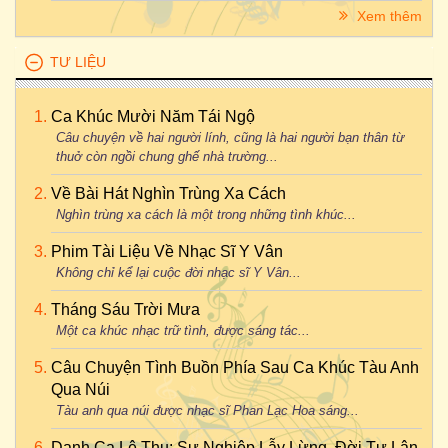
Xem thêm
TƯ LIỆU
Ca Khúc Mười Năm Tái Ngộ
Câu chuyện về hai người lính, cũng là hai người bạn thân từ
thuở còn ngồi chung ghế nhà trường...
Về Bài Hát Nghìn Trùng Xa Cách
Nghìn trùng xa cách là một trong những tình khúc...
Phim Tài Liệu Về Nhạc Sĩ Y Vân
Không chỉ kể lại cuộc đời nhạc sĩ Y Vân...
Tháng Sáu Trời Mưa
Một ca khúc nhạc trữ tình, được sáng tác...
Câu Chuyện Tình Buồn Phía Sau Ca Khúc Tàu Anh
Qua Núi
Tàu anh qua núi được nhạc sĩ Phan Lạc Hoa sáng...
Danh Ca Lệ Thu: Sự Nghiệp Lẫy Lừng, Đời Tư Lận