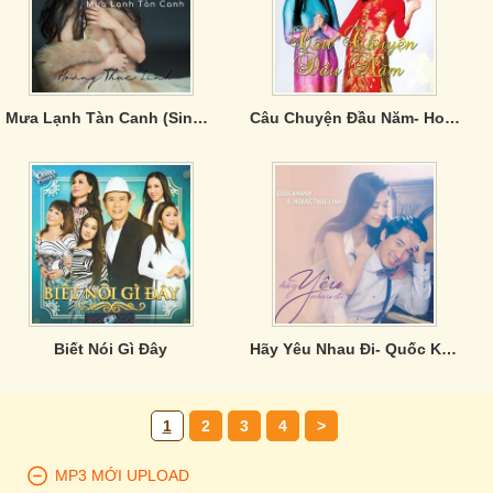
Mưa Lạnh Tàn Canh (Single)
Câu Chuyện Đầu Năm- Hoàng Thục Linh
Biết Nói Gì Đây
Hãy Yêu Nhau Đi- Quốc Khanh & Hoàng Thục Linh
1
2
3
4
>
MP3 MỚI UPLOAD