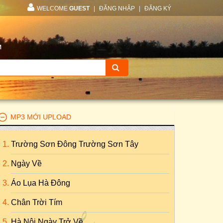
WELCOME
GUEST
|
ĐĂNG NHẬP
|
ĐĂNG KÝ
M
MP3 MỚI UPLOAD
Trường Sơn Đông Trường Sơn Tây
Ngày Về
Áo Lụa Hà Đông
Chân Trời Tím
Hà Nội Ngày Trở Về