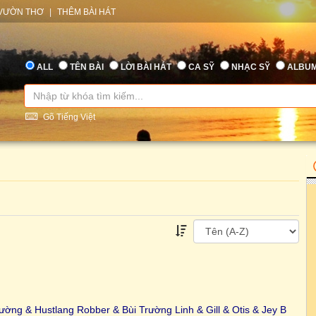
VƯỜN THƠ
|
THÊM BÀI HÁT
ALL
TÊN BÀI
LỜI BÀI HÁT
CA SỸ
NHẠC SỸ
ALBU
Gõ Tiếng Việt
ờng & Hustlang Robber & Bùi Trường Linh & Gill & Otis & Jey B