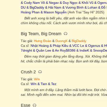
& Cody Nam Võ & Negav & Duy Ngọc & Khôi Vũ & Ogen
DU & BigDaddy & Hải Nam & Vương Bình & Lohan & Đỗ N
Hoàng Phan & Mason Nguyễn
(Anh Trai "Say Hi" 2025)
Biết anh xong là biết yêu, đặt anh vào tầm ngắm nhìn
chìm không chịu nổi. Cách anh vươn mình như bơi, dù ch
Big Team, Big Dream
Tác giả:
Hưng Đoàn
&
DuongK
&
BigDaddy
Ca sĩ:
Nhật Hoàng & Pháp Kiều & VCC Le & Ogenus & 
7dnight & Quân Lee & An Roy$8386 & IndieK & SnoopDee 
Đêm nay thời gian đứng yên lắng đọng. Xời. Không th
hit, chắc chắn là phải bản nhạc này. Bọn anh tới đây, bọn 
Crush 2
Tác giả:
W/n
Ca sĩ:
W/n & Tien & Tez
Một mình em ở đây. Lặng thầm mãi lướt face. Đợi chờ
sai. Mình ngồi đến sớm mai. Nhìn lại đôi khi mặt trời. V
Esse