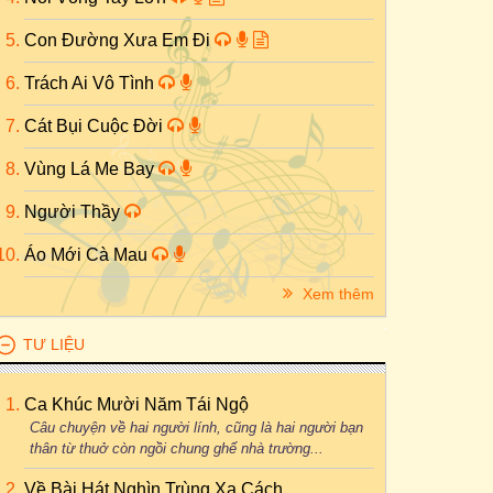
Con Đường Xưa Em Đi
Trách Ai Vô Tình
Cát Bụi Cuộc Đời
Vùng Lá Me Bay
Người Thầy
Áo Mới Cà Mau
Xem thêm
TƯ LIỆU
Ca Khúc Mười Năm Tái Ngộ
Câu chuyện về hai người lính, cũng là hai người bạn
thân từ thuở còn ngồi chung ghế nhà trường...
Về Bài Hát Nghìn Trùng Xa Cách