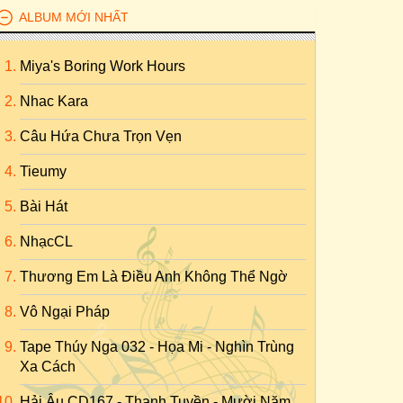
ALBUM MỚI NHẤT
Miya's Boring Work Hours
Nhac Kara
Câu Hứa Chưa Trọn Vẹn
Tieumy
Bài Hát
NhạcCL
Thương Em Là Điều Anh Không Thể Ngờ
Vô Ngại Pháp
Tape Thúy Nga 032 - Họa Mi - Nghìn Trùng
Xa Cách
Hải Âu CD167 - Thanh Tuyền - Mười Năm