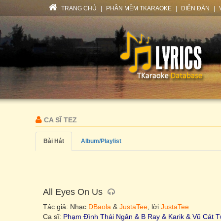
TRANG CHỦ
|
PHẦN MỀM TKARAOKE
|
DIỄN ĐÀN
|
CA SĨ TEZ
Bài Hát
Album/Playlist
All Eyes On Us
Tác giả: Nhạc
DBaola
&
JustaTee
, lời
JustaTee
Ca sĩ:
Phạm Đình Thái Ngân & B Ray & Karik & Vũ Cát Tư