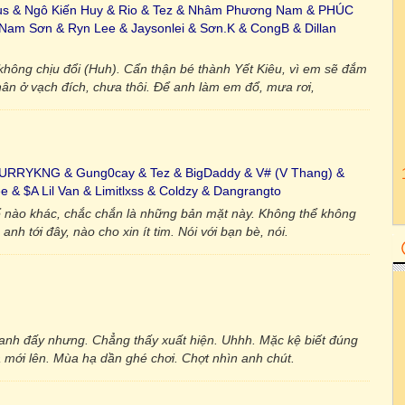
us & Ngô Kiến Huy & Rio & Tez & Nhâm Phương Nam & PHÚC
am Sơn & Ryn Lee & Jaysonlei & Sơn.K & CongB & Dillan
 không chịu đổi (Huh). Cẩn thận bé thành Yết Kiêu, vì em sẽ đắm
ân ở vạch đích, chưa thôi. Để anh làm em đổ, mưa rơi,
HURRYKNG & Gung0cay & Tez & BigDaddy & V# (V Thang) &
& $A Lil Van & Limitlxss & Coldzy & Dangrangto
ể nào khác, chắc chắn là những bản mặt này. Không thể không
anh tới đây, nào cho xin ít tim. Nói với bạn bè, nói.
 anh đấy nhưng. Chẳng thấy xuất hiện. Uhhh. Mặc kệ biết đúng
ừa mới lên. Mùa hạ dần ghé chơi. Chợt nhìn anh chút.