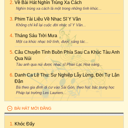
Về Bài Hát Nghìn Trùng Xa Cách
Nghìn trùng xa cách là một trong những tình khúc...
Phim Tài Liệu Về Nhạc Sĩ Y Vân
Không chỉ kể lại cuộc đời nhạc sĩ Y Vân...
Tháng Sáu Trời Mưa
Một ca khúc nhạc trữ tình, được sáng tác...
Câu Chuyện Tình Buồn Phía Sau Ca Khúc Tàu Anh
Qua Núi
Tàu anh qua núi được nhạc sĩ Phan Lạc Hoa sáng...
Danh Ca Lệ Thu: Sự Nghiệp Lẫy Lừng, Đời Tư Lận
Đận
Bà theo gia đình di cư vào Sài Gòn, theo học bậc trung học
Pháp tại trường Les Lauriers...
BÀI HÁT MỚI ĐĂNG
Khóc Đấy