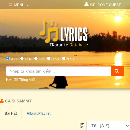
MENU
WELCOME
GUEST
ALL
TÊN
LỜI
C.SỸ
N.SỸ
Gõ Tiếng Việt
CA SĨ SAMMY
Bài Hát
Album/Playlist