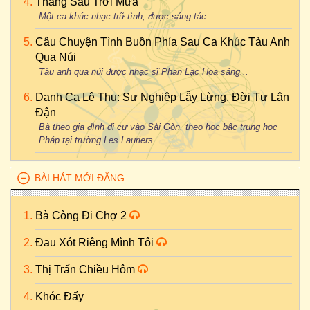
Tháng Sáu Trời Mưa
Một ca khúc nhạc trữ tình, được sáng tác...
Câu Chuyện Tình Buồn Phía Sau Ca Khúc Tàu Anh
Qua Núi
Tàu anh qua núi được nhạc sĩ Phan Lạc Hoa sáng...
Danh Ca Lệ Thu: Sự Nghiệp Lẫy Lừng, Đời Tư Lận
Đận
Bà theo gia đình di cư vào Sài Gòn, theo học bậc trung học
Pháp tại trường Les Lauriers...
BÀI HÁT MỚI ĐĂNG
Bà Còng Đi Chợ 2
Đau Xót Riêng Mình Tôi
Thị Trấn Chiều Hôm
Khóc Đấy