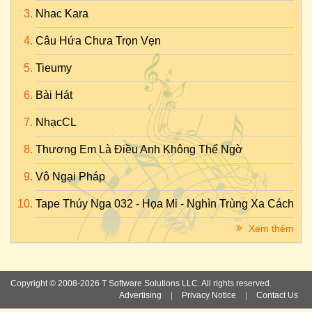
Nhac Kara
Câu Hứa Chưa Trọn Vẹn
Tieumy
Bài Hát
NhạcCL
Thương Em Là Điều Anh Không Thể Ngờ
Vô Ngại Pháp
Tape Thúy Nga 032 - Họa Mi - Nghìn Trùng Xa Cách
Xem thêm
Copyright © 2008-2026 T Software Solutions LLC. All rights reserved.
Advertising
|
Privacy Notice
|
Contact Us