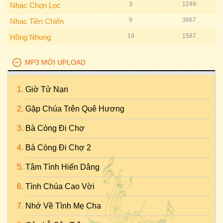
3
1249
Nhạc Chọn Lọc
9
3667
Nhac Tiền Chiến
19
1587
Hồng Nhung
MP3 MỚI UPLOAD
Giờ Tử Nạn
Gặp Chúa Trên Quê Hương
Bà Còng Đi Chợ
Bà Còng Đi Chợ 2
Tâm Tình Hiến Dâng
Tình Chúa Cao Vời
Nhớ Về Tình Mẹ Cha