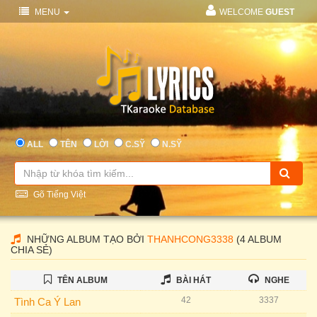
MENU
WELCOME
GUEST
ALL
TÊN
LỜI
C.SỸ
N.SỸ
Gõ Tiếng Việt
NHỮNG ALBUM TẠO BỞI
THANHCONG3338
(4 ALBUM
CHIA SẺ)
TÊN ALBUM
BÀI HÁT
NGHE
42
3337
Tình Ca Ý Lan