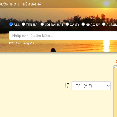
VƯỜN THƠ
|
THÊM BÀI HÁT
ALL
TÊN BÀI
LỜI BÀI HÁT
CA SỸ
NHẠC SỸ
ALBU
Gõ Tiếng Việt