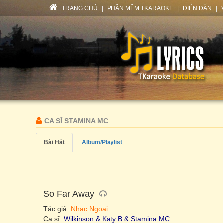
TRANG CHỦ
|
PHẦN MỀM TKARAOKE
|
DIỄN ĐÀN
|
CA SĨ STAMINA MC
Bài Hát
Album/Playlist
So Far Away
Tác giả:
Nhạc Ngoại
Ca sĩ:
Wilkinson & Katy B & Stamina MC