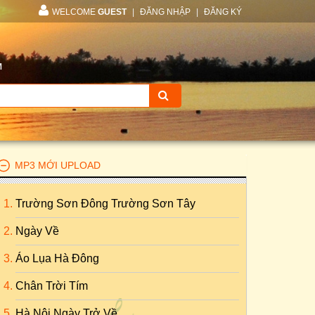
WELCOME
GUEST
|
ĐĂNG NHẬP
|
ĐĂNG KÝ
M
MP3 MỚI UPLOAD
Trường Sơn Đông Trường Sơn Tây
Ngày Về
Áo Lụa Hà Đông
Chân Trời Tím
Hà Nội Ngày Trở Về