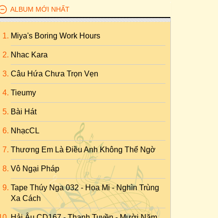
ALBUM MỚI NHẤT
Miya's Boring Work Hours
Nhac Kara
Câu Hứa Chưa Trọn Vẹn
Tieumy
Bài Hát
NhạcCL
Thương Em Là Điều Anh Không Thể Ngờ
Vô Ngại Pháp
Tape Thúy Nga 032 - Họa Mi - Nghìn Trùng
Xa Cách
Hải Âu CD167 - Thanh Tuyền - Mười Năm