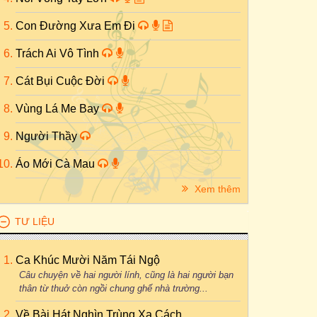
Con Đường Xưa Em Đi
Trách Ai Vô Tình
Cát Bụi Cuộc Đời
Vùng Lá Me Bay
Người Thầy
Áo Mới Cà Mau
Xem thêm
TƯ LIỆU
Ca Khúc Mười Năm Tái Ngộ
Câu chuyện về hai người lính, cũng là hai người bạn
thân từ thuở còn ngồi chung ghế nhà trường...
Về Bài Hát Nghìn Trùng Xa Cách