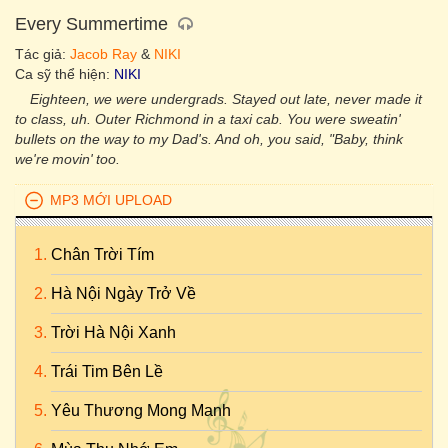
Every Summertime
Tác giả:
Jacob Ray
&
NIKI
Ca sỹ thể hiện:
NIKI
Eighteen, we were undergrads. Stayed out late, never made it
to class, uh. Outer Richmond in a taxi cab. You were sweatin'
bullets on the way to my Dad's. And oh, you said, "Baby, think
we're movin' too.
MP3 MỚI UPLOAD
Chân Trời Tím
Hà Nội Ngày Trở Về
Trời Hà Nội Xanh
Trái Tim Bên Lề
Yêu Thương Mong Manh