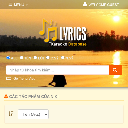
MENU
WELCOME
GUEST
ALL
TÊN
LỜI
C.SỸ
N.SỸ
Gõ Tiếng Việt
CÁC TÁC PHẨM CỦA NIKI