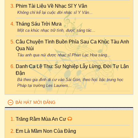
Phim Tài Liệu Về Nhạc Sĩ Y Vân
Không chỉ kể lại cuộc đời nhạc sĩ Y Vân...
Tháng Sáu Trời Mưa
Một ca khúc nhạc trữ tình, được sáng tác...
Câu Chuyện Tình Buồn Phía Sau Ca Khúc Tàu Anh
Qua Núi
Tàu anh qua núi được nhạc sĩ Phan Lạc Hoa sáng...
Danh Ca Lệ Thu: Sự Nghiệp Lẫy Lừng, Đời Tư Lận
Đận
Bà theo gia đình di cư vào Sài Gòn, theo học bậc trung học
Pháp tại trường Les Lauriers...
BÀI HÁT MỚI ĐĂNG
Trăng Rằm Mùa An Cư
Em Là Mầm Non Của Đảng