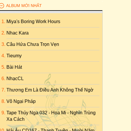
ALBUM MỚI NHẤT
Miya's Boring Work Hours
Nhac Kara
Câu Hứa Chưa Trọn Vẹn
Tieumy
Bài Hát
NhạcCL
Thương Em Là Điều Anh Không Thể Ngờ
Vô Ngại Pháp
Tape Thúy Nga 032 - Họa Mi - Nghìn Trùng
Xa Cách
Hải Âu CD167 - Thanh Tuyền - Mười Năm