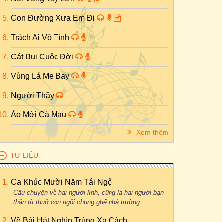
Con Đường Xưa Em Đi
Trách Ai Vô Tình
Cát Bụi Cuộc Đời
Vùng Lá Me Bay
Người Thầy
Áo Mới Cà Mau
Xem thêm
TƯ LIỆU
Ca Khúc Mười Năm Tái Ngộ
Câu chuyện về hai người lính, cũng là hai người bạn
thân từ thuở còn ngồi chung ghế nhà trường...
Về Bài Hát Nghìn Trùng Xa Cách