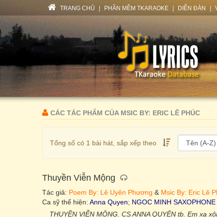
TRANG CHỦ
|
PHẦN MỀM TKARAOKE
|
DIỄN ĐÀN
|
CÁC TÁC PHẨM CỦA MSIC BY: ERIC LÊ PHÚC
Tổng số có 1 bài hát, sắp xếp theo
Thuyền Viễn Mộng
Tác giả:
Poem By: Lê Uyên Phương
&
Msic By: Eric Lê 
Ca sỹ thể hiện:
Anna Quyen
;
NGOC MINH SAXOPHONE
THUYỀN VIỄN MỘNG. CS ANNA QUYÊN tb. Em xa xôi b