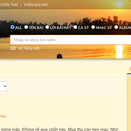
VƯỜN THƠ
|
THÊM BÀI HÁT
ALL
TÊN BÀI
LỜI BÀI HÁT
CA SỸ
NHẠC SỸ
ALBU
Gõ Tiếng Việt
Phúc
óng mây. Không về qua chốn này. Mùa thu còn heo may. Nhớ