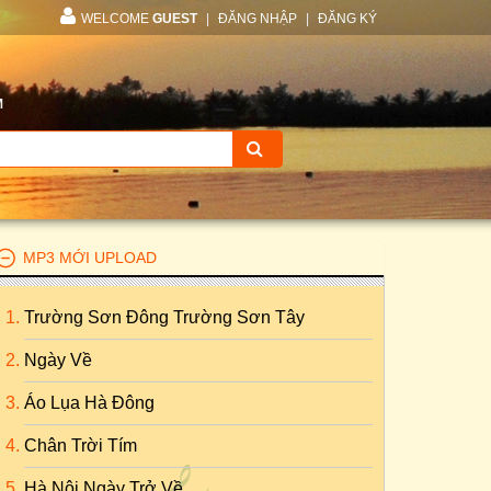
WELCOME
GUEST
|
ĐĂNG NHẬP
|
ĐĂNG KÝ
M
MP3 MỚI UPLOAD
Trường Sơn Đông Trường Sơn Tây
Ngày Về
Áo Lụa Hà Đông
Chân Trời Tím
Hà Nội Ngày Trở Về