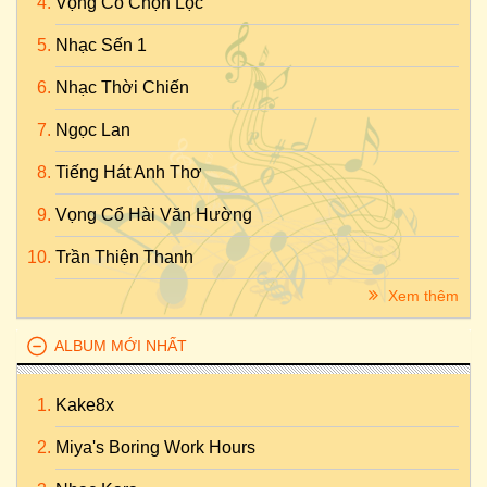
Vọng Cổ Chọn Lọc
Nhạc Sến 1
Nhạc Thời Chiến
Ngọc Lan
Tiếng Hát Anh Thơ
Vọng Cổ Hài Văn Hường
Trần Thiện Thanh
Xem thêm
ALBUM MỚI NHẤT
Kake8x
Miya's Boring Work Hours