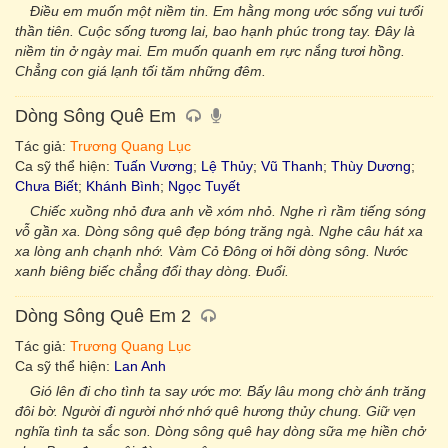
Điều em muốn một niềm tin. Em hằng mong ước sống vui tưổi
thần tiên. Cuộc sống tương lai, bao hạnh phúc trong tay. Đây là
niềm tin ở ngày mai. Em muốn quanh em rực nắng tươi hồng.
Chẳng con giá lạnh tối tăm những đêm.
Dòng Sông Quê Em
Tác giả:
Trương Quang Lục
Ca sỹ thể hiện:
Tuấn Vương
;
Lệ Thủy
;
Vũ Thanh
;
Thùy Dương
;
Chưa Biết
;
Khánh Bình
;
Ngọc Tuyết
Chiếc xuồng nhỏ đưa anh về xóm nhỏ. Nghe rì rầm tiếng sóng
vỗ gần xa. Dòng sông quê đẹp bóng trăng ngà. Nghe câu hát xa
xa lòng anh chạnh nhớ. Vàm Cỏ Đông ơi hỡi dòng sông. Nước
xanh biêng biếc chẳng đổi thay dòng. Đuổi.
Dòng Sông Quê Em 2
Tác giả:
Trương Quang Lục
Ca sỹ thể hiện:
Lan Anh
Gió lên đi cho tình ta say ước mơ. Bấy lâu mong chờ ánh trăng
đôi bờ. Người đi người nhớ nhớ quê hương thủy chung. Giữ vẹn
nghĩa tình ta sắc son. Dòng sông quê hay dòng sữa mẹ hiền chở