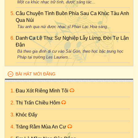
Một ca khúc nhạc trữ tình, được sáng tác...
Câu Chuyện Tình Buồn Phía Sau Ca Khúc Tàu Anh
Qua Núi
Tàu anh qua núi được nhạc sĩ Phan Lạc Hoa sáng...
Danh Ca Lệ Thu: Sự Nghiệp Lẫy Lừng, Đời Tư Lận
Đận
Bà theo gia đình di cư vào Sài Gòn, theo học bậc trung học
Pháp tại trường Les Lauriers...
BÀI HÁT MỚI ĐĂNG
Đau Xót Riêng Mình Tôi
Thị Trấn Chiều Hôm
Khóc Đấy
Trăng Rằm Mùa An Cư