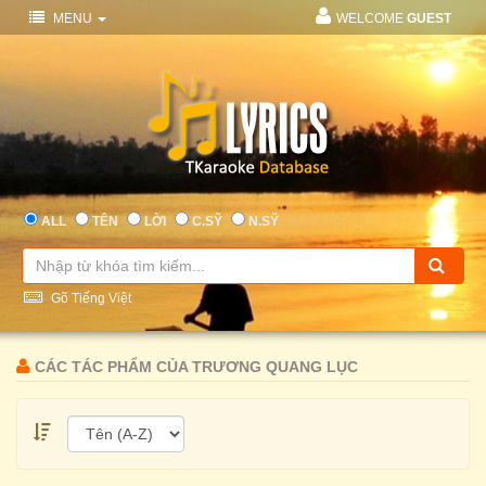
MENU
WELCOME
GUEST
ALL
TÊN
LỜI
C.SỸ
N.SỸ
Gõ Tiếng Việt
CÁC TÁC PHẨM CỦA TRƯƠNG QUANG LỤC