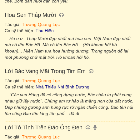
che. Bom đạn nuôi đàn con yêu.
Hoa Sen Tháp Mười
Tác giả:
Trương Quang Lục
Ca sỹ thể hiện:
Thu Hiền
Hò ơ ơ.. Tháp Mười đẹp nhất mà hoa sen. Việt Nam đẹp nhất
mà có tên Bác Hồ. Mà có tên Bác Hồ... (Hò khoan hỡi hò
khoan)... Miền Nam tựa hoa hướng dương. Trong nguồn đổ lại
một phương chứ mặt trời. Hò khoan hỡi hò.
Lời Bác Vang Mãi Trong Tim Em
Tác giả:
Trương Quang Lục
Ca sỹ thể hiện:
Nhà Thiếu Nhi Bình Dương
"Các vua Hùng đã có công dựng nước, Bác cháu ta phải cung
nhau giữ lấy nước". Chúng em tự hào là măng non của đất nước.
Đẹp những gương anh hùng rực rỡ ngàn chiến công. Bao tên núi
tên sông Bao tên làng tên phố ...đã đi.
Lời Tỏ Tình Trên Đảo Ông Đen
Tác giả:
Trương Quang Lục