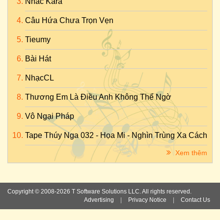
Nhac Kara
Câu Hứa Chưa Trọn Vẹn
Tieumy
Bài Hát
NhạcCL
Thương Em Là Điều Anh Không Thể Ngờ
Vô Ngại Pháp
Tape Thúy Nga 032 - Họa Mi - Nghìn Trùng Xa Cách
Xem thêm
Copyright © 2008-2026 T Software Solutions LLC. All rights reserved.
Advertising
|
Privacy Notice
|
Contact Us