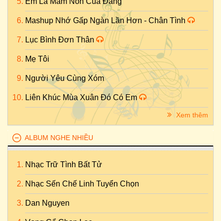
Em Là Mầm Non Của Đảng
Mashup Nhớ Gấp Ngàn Lần Hơn - Chân Tình
Lục Bình Đơn Thân
Mẹ Tôi
Người Yêu Cùng Xóm
Liên Khúc Mùa Xuân Đó Có Em
Xem thêm
ALBUM NGHE NHIỀU
Nhạc Trữ Tình Bất Tử
Nhạc Sến Chế Linh Tuyển Chọn
Dan Nguyen