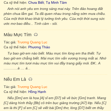
Ca sỹ thể hiện:
Chưa Biết
;
Tạ Minh Tâm
Anh nói anh yêu em trong sáng mai này. Trên đảo hoang đất
phèn chua lắm gai. Ta đã quen nhau trong nắng sớm mưa chiều.
Của một thời khao khát lý tưởng tình yêu. Của một thời sung sức
ước mơ bao điều... Tình cảm - sôi.
Màu Mực Tím
Tác giả:
Trương Quang Lục
Ca sỹ thể hiện:
Phương Thảo
Tự bao giờ em nào biết. Màu mực tím lòng em tha thiết. Tự
bao giờ em chẳng biết. Mài mực tím vấn vương trong mắt ai. Nhớ
màu mực tím tươi màu mực tím vui đầy trang giấy mới. ĐK:. A
..............à .... á...
Nếu Em Là
Tác giả:
Trương Quang Lục
Ca sỹ thể hiện:
Hồng Hạnh
Nếu [Dm] em là họa [A] sĩ em [D7] sẽ vẽ bức [Gm] tranh. Mang
[C] dáng hình thầy [Bb] cô trên bục giảng trường [A7] lớp. Nếu [C]
em là thi [F] sĩ em [C] sẽ viết bài [Dm] thơ, lòng [D7] biết ơn thầy