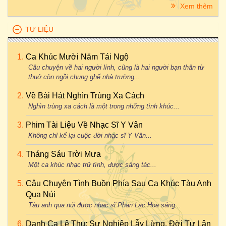
Xem thêm
TƯ LIỆU
Ca Khúc Mười Năm Tái Ngộ
Câu chuyện về hai người lính, cũng là hai người bạn thân từ
thuở còn ngồi chung ghế nhà trường...
Về Bài Hát Nghìn Trùng Xa Cách
Nghìn trùng xa cách là một trong những tình khúc...
Phim Tài Liệu Về Nhạc Sĩ Y Vân
Không chỉ kể lại cuộc đời nhạc sĩ Y Vân...
Tháng Sáu Trời Mưa
Một ca khúc nhạc trữ tình, được sáng tác...
Câu Chuyện Tình Buồn Phía Sau Ca Khúc Tàu Anh
Qua Núi
Tàu anh qua núi được nhạc sĩ Phan Lạc Hoa sáng...
Danh Ca Lệ Thu: Sự Nghiệp Lẫy Lừng, Đời Tư Lận