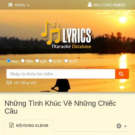
MENU
WELCOME
GUEST
ALL
TÊN
LỜI
C.SỸ
N.SỸ
Gõ Tiếng Việt
Những Tình Khúc Về Những Chiếc
Cầu
NỘI DUNG ALBUM