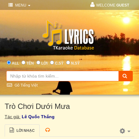
MENU
WELCOME
GUEST
ALL
TÊN
LỜI
C.SỸ
N.SỸ
Gõ Tiếng Việt
Trò Chơi Dưới Mưa
Tác giả:
Lê Quốc Thắng
LỜI NHẠC