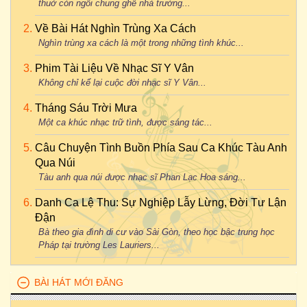
thuở còn ngồi chung ghế nhà trường...
Về Bài Hát Nghìn Trùng Xa Cách
Nghìn trùng xa cách là một trong những tình khúc...
Phim Tài Liệu Về Nhạc Sĩ Y Vân
Không chỉ kể lại cuộc đời nhạc sĩ Y Vân...
Tháng Sáu Trời Mưa
Một ca khúc nhạc trữ tình, được sáng tác...
Câu Chuyện Tình Buồn Phía Sau Ca Khúc Tàu Anh
Qua Núi
Tàu anh qua núi được nhạc sĩ Phan Lạc Hoa sáng...
Danh Ca Lệ Thu: Sự Nghiệp Lẫy Lừng, Đời Tư Lận
Đận
Bà theo gia đình di cư vào Sài Gòn, theo học bậc trung học
Pháp tại trường Les Lauriers...
BÀI HÁT MỚI ĐĂNG