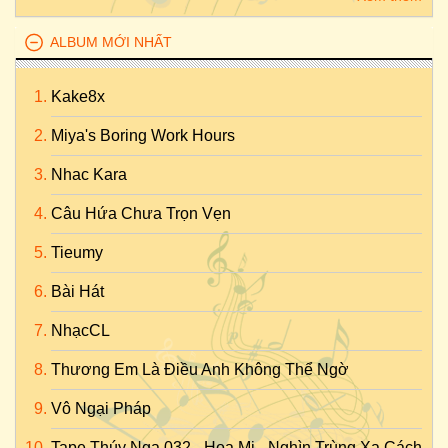
ALBUM MỚI NHẤT
Kake8x
Miya's Boring Work Hours
Nhac Kara
Câu Hứa Chưa Trọn Vẹn
Tieumy
Bài Hát
NhạcCL
Thương Em Là Điều Anh Không Thể Ngờ
Vô Ngại Pháp
Tape Thúy Nga 032 - Họa Mi - Nghìn Trùng Xa Cách