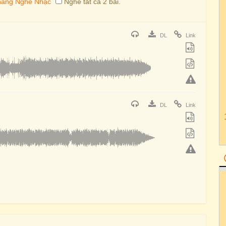
Nghe tất cả 2 bài.
DL
Link
DL
Link