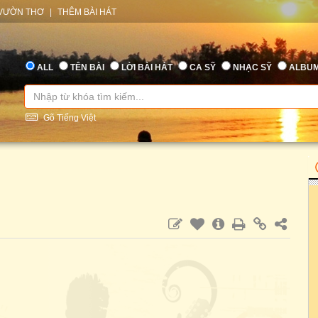
VƯỜN THƠ
|
THÊM BÀI HÁT
ALL
TÊN BÀI
LỜI BÀI HÁT
CA SỸ
NHẠC SỸ
ALBU
Gõ Tiếng Việt