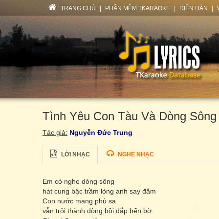
TRANG CHỦ
|
PHẦN MỀM TKARAOKE
|
DIỄN ĐÀN
|
Tình Yêu Con Tàu Và Dòng Sông
Tác giả:
Nguyễn Đức Trung
LỜI NHẠC
NGHE NHẠC
Em có nghe dòng sông
hát cung bậc trầm lòng anh say đắm
Con nước mang phù sa
vẫn trôi thành dòng bồi đắp bến bờ