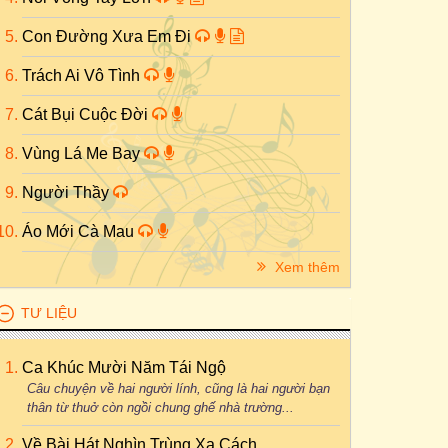
Con Đường Xưa Em Đi
Trách Ai Vô Tình
Cát Bụi Cuộc Đời
Vùng Lá Me Bay
Người Thầy
Áo Mới Cà Mau
Xem thêm
TƯ LIỆU
Ca Khúc Mười Năm Tái Ngộ
Câu chuyện về hai người lính, cũng là hai người bạn
thân từ thuở còn ngồi chung ghế nhà trường...
Về Bài Hát Nghìn Trùng Xa Cách