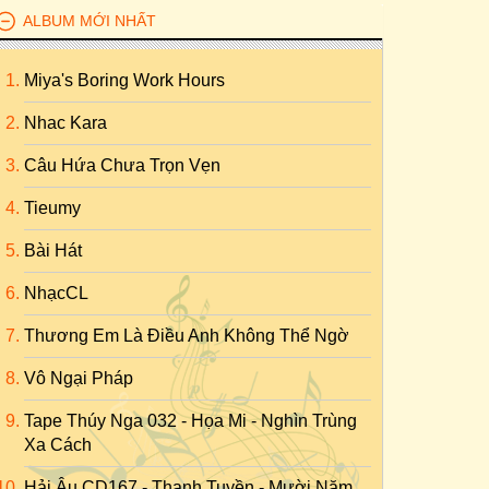
ALBUM MỚI NHẤT
Miya's Boring Work Hours
Nhac Kara
Câu Hứa Chưa Trọn Vẹn
Tieumy
Bài Hát
NhạcCL
Thương Em Là Điều Anh Không Thể Ngờ
Vô Ngại Pháp
Tape Thúy Nga 032 - Họa Mi - Nghìn Trùng
Xa Cách
Hải Âu CD167 - Thanh Tuyền - Mười Năm