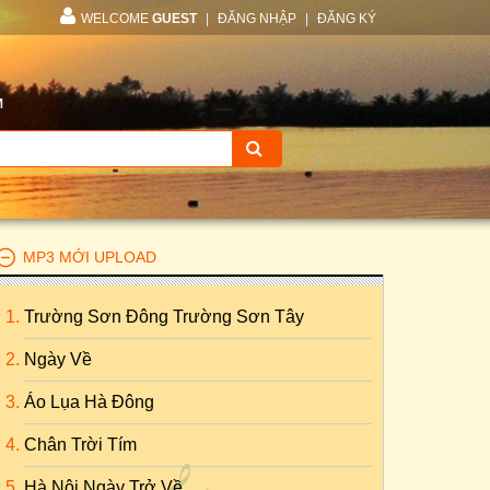
WELCOME
GUEST
|
ĐĂNG NHẬP
|
ĐĂNG KÝ
M
MP3 MỚI UPLOAD
Trường Sơn Đông Trường Sơn Tây
Ngày Về
Áo Lụa Hà Đông
Chân Trời Tím
Hà Nội Ngày Trở Về