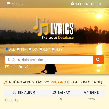
MENU
WELCOME
GUEST
ALL
TÊN
LỜI
C.SỸ
N.SỸ
Gõ Tiếng Việt
NHỮNG ALBUM TẠO BỞI
PHƯƠNG BI
(1 ALBUM CHIA SẺ)
TÊN ALBUM
BÀI HÁT
NGHE
5
3670
Công Ty