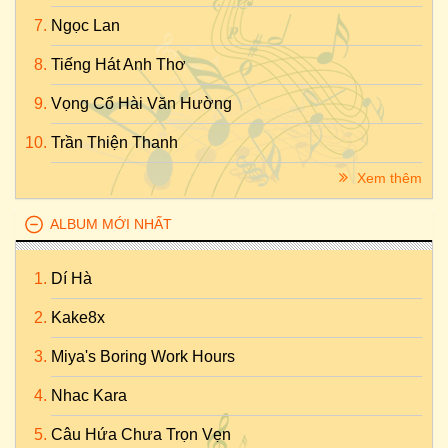
Ngọc Lan
Tiếng Hát Anh Thơ
Vọng Cổ Hài Văn Hường
Trần Thiện Thanh
Xem thêm
ALBUM MỚI NHẤT
Dí Hà
Kake8x
Miya's Boring Work Hours
Nhac Kara
Câu Hứa Chưa Trọn Vẹn