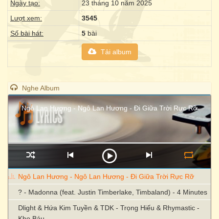
Ngày tạo:
23 tháng 10 năm 2025
Lượt xem:
3545
Số bài hát:
5
bài
Tải album
Nghe Album
Ngô Lan Hương - Ngô Lan Hương - Đi Giữa Trời Rực Rỡ
Ngô Lan Hương - Ngô Lan Hương - Đi Giữa Trời Rực Rỡ
? - Madonna (feat. Justin Timberlake, Timbaland) - 4 Minutes
Dlight & Hứa Kim Tuyền & TDK - Trọng Hiếu & Rhymastic -
Kho Báu