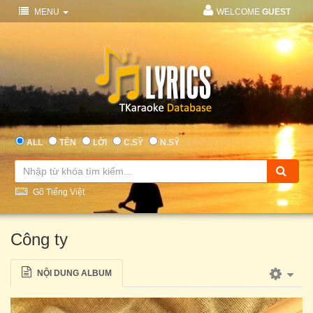
MENU
WELCOME
GUEST
ALL
TÊN
LỜI
C.SỸ
N.SỸ
Gõ Tiếng Việt
Công ty
NỘI DUNG ALBUM