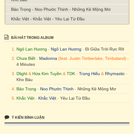
Bảo Trọng - Noo Phước Thịnh - Những Kẻ Mộng Mơ
Khắc Việt - Khắc Việt - Yêu Lại Từ Đầu
BÀI HÁT TRONG ALBUM
Ngô Lan Hương
-
Ngô Lan Hương
-
Đi Giữa Trời Rực Rỡ
Chưa Biết
-
Madonna
(feat. Justin Timberlake, Timbaland) -
4 Minutes
Dlight
&
Hứa Kim Tuyền
&
TDK
-
Trọng Hiếu
&
Rhymastic
-
Kho Báu
Bảo Trọng
-
Noo Phước Thịnh
-
Những Kẻ Mộng Mơ
Khắc Việt
-
Khắc Việt
-
Yêu Lại Từ Đầu
Ý KIẾN BÌNH LUẬN