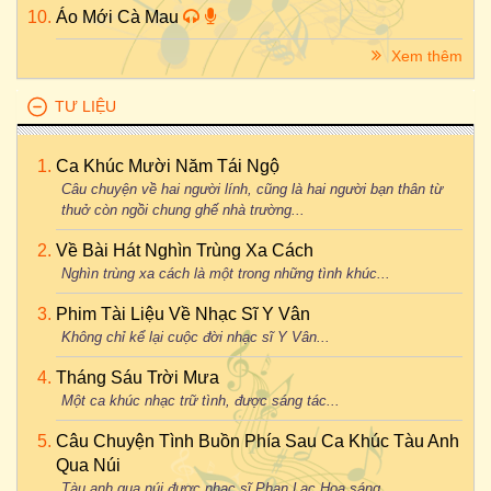
Áo Mới Cà Mau
Xem thêm
TƯ LIỆU
Ca Khúc Mười Năm Tái Ngộ
Câu chuyện về hai người lính, cũng là hai người bạn thân từ
thuở còn ngồi chung ghế nhà trường...
Về Bài Hát Nghìn Trùng Xa Cách
Nghìn trùng xa cách là một trong những tình khúc...
Phim Tài Liệu Về Nhạc Sĩ Y Vân
Không chỉ kể lại cuộc đời nhạc sĩ Y Vân...
Tháng Sáu Trời Mưa
Một ca khúc nhạc trữ tình, được sáng tác...
Câu Chuyện Tình Buồn Phía Sau Ca Khúc Tàu Anh
Qua Núi
Tàu anh qua núi được nhạc sĩ Phan Lạc Hoa sáng...