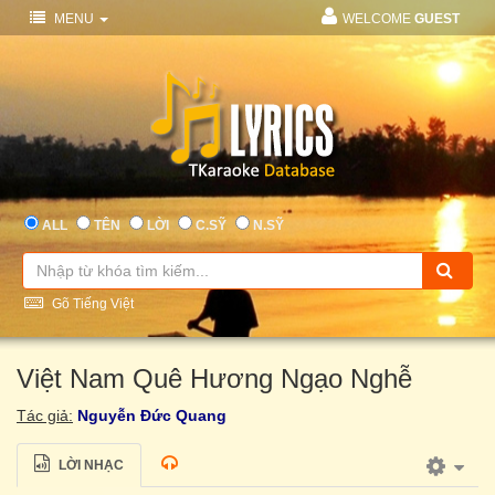
MENU
WELCOME
GUEST
ALL
TÊN
LỜI
C.SỸ
N.SỸ
Gõ Tiếng Việt
Việt Nam Quê Hương Ngạo Nghễ
Tác giả:
Nguyễn Đức Quang
LỜI NHẠC