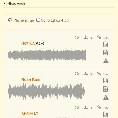
• Nhạc vnch
Nghe nhạc
Nghe tất cả 4 bài.
DL
Link
Hợp Ca
(Asia)
DL
Link
Ngàn Khơi
DL
Link
Khánh Ly