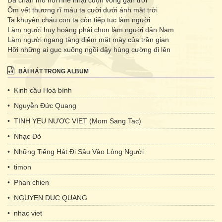
Da chân mồ hôi nhễ nhại cuộn vòng gân trời
Ôm vết thương rĩ máu ta cười dưới ánh mặt trời
Ta khuyên cháu con ta còn tiếp tục làm người
Làm người huy hoàng phải chọn làm người dân Nam
Làm người ngang tàng điểm mặt mày của trần gian
Hỡi những ai gục xuống ngồi dậy hùng cường đi lên
BÀI HÁT TRONG ALBUM
• Kinh cầu Hoà bình
• Nguyễn Đức Quang
• TINH YEU NƯƠC VIET (Mom Sang Tac)
• Nhạc Đỏ
• Những Tiếng Hát Đi Sâu Vào Lòng Người
• timon
• Phan chien
• NGUYEN DUC QUANG
• nhac viet