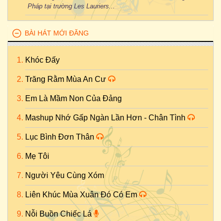
Pháp tại trường Les Lauriers...
BÀI HÁT MỚI ĐĂNG
Khóc Đấy
Trăng Rằm Mùa An Cư
Em Là Mầm Non Của Đảng
Mashup Nhớ Gấp Ngàn Lần Hơn - Chân Tình
Lục Bình Đơn Thân
Mẹ Tôi
Người Yêu Cùng Xóm
Liên Khúc Mùa Xuân Đó Có Em
Nỗi Buồn Chiếc Lá