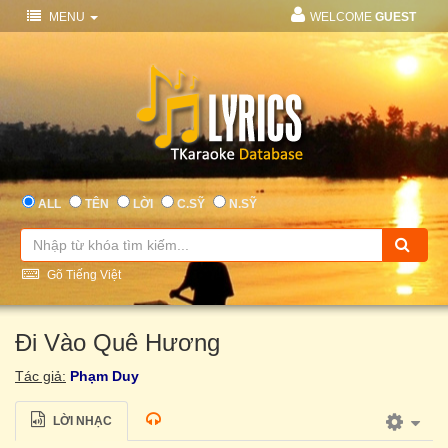
MENU
WELCOME
GUEST
ALL
TÊN
LỜI
C.SỸ
N.SỸ
Gõ Tiếng Việt
Đi Vào Quê Hương
Tác giả:
Phạm Duy
LỜI NHẠC