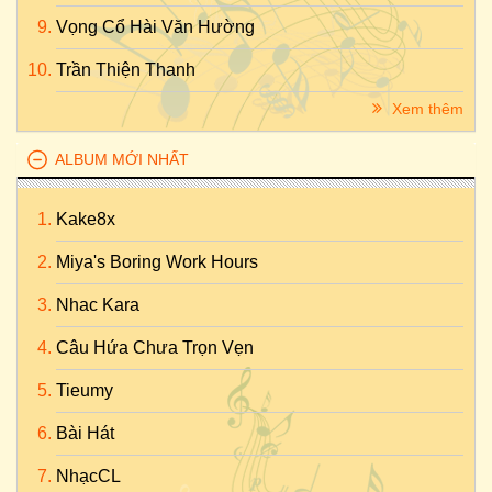
Vọng Cổ Hài Văn Hường
Trần Thiện Thanh
Xem thêm
ALBUM MỚI NHẤT
Kake8x
Miya's Boring Work Hours
Nhac Kara
Câu Hứa Chưa Trọn Vẹn
Tieumy
Bài Hát
NhạcCL