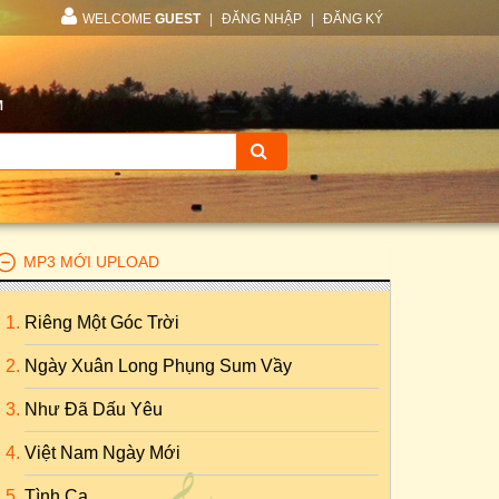
WELCOME
GUEST
|
ĐĂNG NHẬP
|
ĐĂNG KÝ
M
MP3 MỚI UPLOAD
Riêng Một Góc Trời
Ngày Xuân Long Phụng Sum Vầy
Như Đã Dấu Yêu
Việt Nam Ngày Mới
Tình Ca