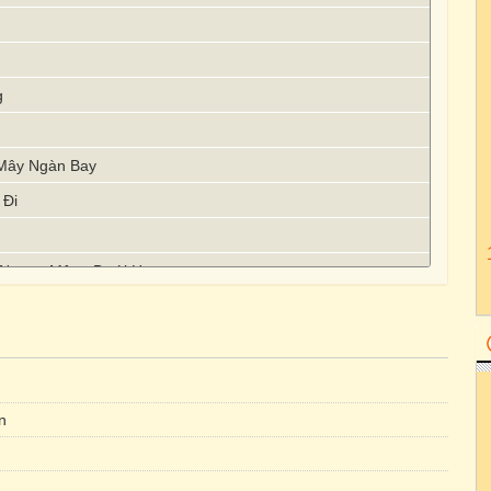
g
 Mây Ngàn Bay
 Đi
 Ngọc - Mộng Dưới Hoa
n