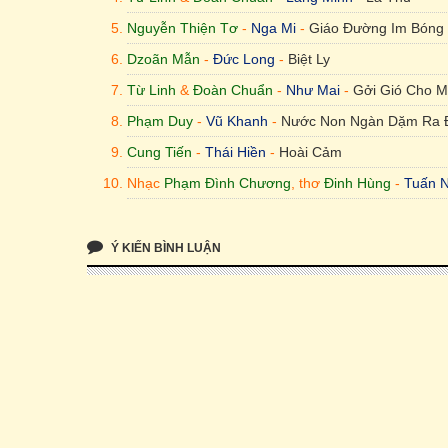
Nguyễn Thiện Tơ
-
Nga Mi
-
Giáo Đường Im Bóng
Dzoãn Mẫn
-
Đức Long
-
Biệt Ly
Từ Linh
&
Đoàn Chuẩn
-
Như Mai
-
Gởi Gió Cho 
Phạm Duy
-
Vũ Khanh
-
Nước Non Ngàn Dặm Ra 
Cung Tiến
-
Thái Hiền
-
Hoài Cảm
Nhạc
Phạm Đình Chương
, thơ
Đinh Hùng
-
Tuấn 
Ý KIẾN BÌNH LUẬN