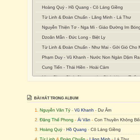
Hoàng Quý - Hồ Quang - Cô Láng Giềng
Từ Linh & Đoàn Chuẩn - Lãng Minh - Lá Thư
Nguyễn Thiện Tơ - Nga Mi - Giáo Đường Im Bón
Dzoãn Mẫn - Đức Long - Biệt Ly
Từ Linh & Đoàn Chuẩn - Như Mai - Gởi Gió Cho
Phạm Duy - Vũ Khanh - Nước Non Ngàn Dặm Ra
Cung Tiến - Thái Hiền - Hoài Cảm
Nhạc Phạm Đình Chương, thơ Đinh Hùng - Tuấn
BÀI HÁT TRONG ALBUM
Nguyễn Văn Tý
-
Vũ Khanh
-
Dư Âm
Đặng Thế Phong
-
Ái Vân
-
Con Thuyền Không Bế
Hoàng Quý
-
Hồ Quang
-
Cô Láng Giềng
Từ Linh
&
Đoàn Chuẩn
-
Lãng Minh
-
Lá Thư