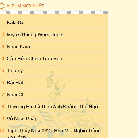
ALBUM MỚI NHẤT
Kake8x
Miya's Boring Work Hours
Nhac Kara
Câu Hứa Chưa Trọn Vẹn
Tieumy
Bài Hát
NhạcCL
Thương Em Là Điều Anh Không Thể Ngờ
Vô Ngại Pháp
Tape Thúy Nga 032 - Họa Mi - Nghìn Trùng
Xa Cách