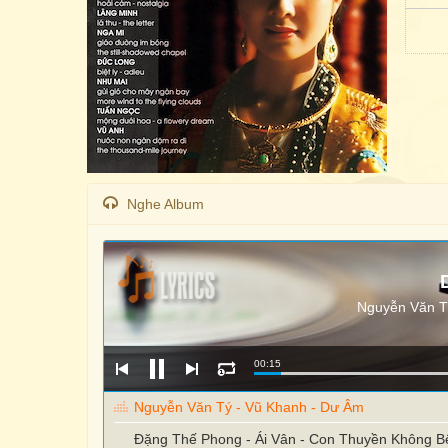
Nghe Album
Nguyễn Văn T
00:16
Nguyễn Văn Tý - Vũ Khanh - Dư Âm
Đặng Thế Phong - Ái Vân - Con Thuyền Không B