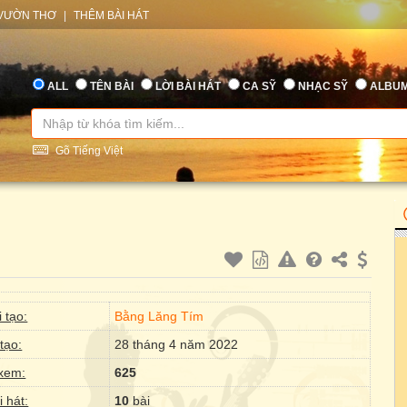
VƯỜN THƠ
|
THÊM BÀI HÁT
ALL
TÊN BÀI
LỜI BÀI HÁT
CA SỸ
NHẠC SỸ
ALBU
Gõ Tiếng Việt
 tạo:
Bằng Lăng Tím
tạo:
28 tháng 4 năm 2022
xem:
625
i hát:
10
bài