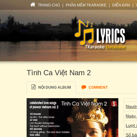
TRANG CHỦ
|
PHẦN MỀM TKARAOKE
|
DIỄN ĐÀN
|
Tình Ca Việt Nam 2
NỘI DUNG ALBUM
COMMENT
Người
Ngày 
Lượt 
Số bà