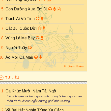
Con Đường Xưa Em Đi
Trách Ai Vô Tình
Cát Bụi Cuộc Đời
Vùng Lá Me Bay
Người Thầy
Áo Mới Cà Mau
Xem thêm
TƯ LIỆU
Ca Khúc Mười Năm Tái Ngộ
Câu chuyện về hai người lính, cũng là hai người bạn
thân từ thuở còn ngồi chung ghế nhà trường...
Về Bài Hát Nghìn Trùng Xa Cách