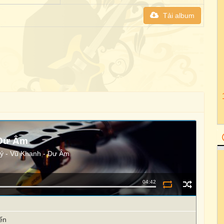
Tải album
Dư Âm
ý - Vũ Khanh - Dư Âm
04:42
ến