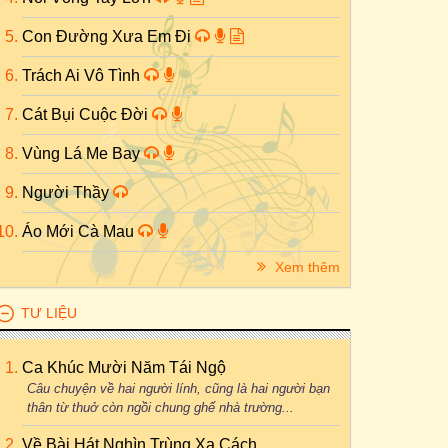
Con Đường Xưa Em Đi
Trách Ai Vô Tình
Cát Bụi Cuộc Đời
Vùng Lá Me Bay
Người Thầy
Áo Mới Cà Mau
Xem thêm
TƯ LIỆU
Ca Khúc Mười Năm Tái Ngộ
Câu chuyện về hai người lính, cũng là hai người bạn
thân từ thuở còn ngồi chung ghế nhà trường...
Về Bài Hát Nghìn Trùng Xa Cách