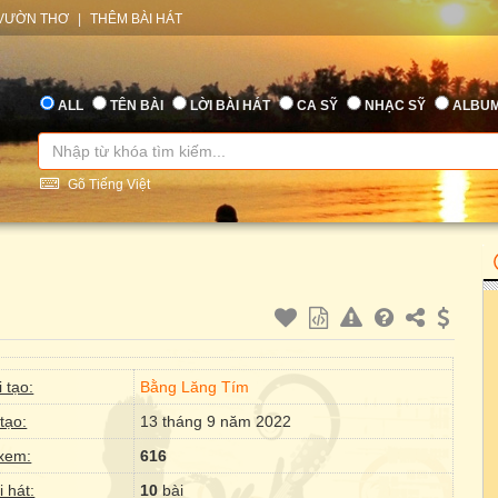
VƯỜN THƠ
|
THÊM BÀI HÁT
ALL
TÊN BÀI
LỜI BÀI HÁT
CA SỸ
NHẠC SỸ
ALBU
Gõ Tiếng Việt
 tạo:
Bằng Lăng Tím
tạo:
13 tháng 9 năm 2022
xem:
616
i hát:
10
bài