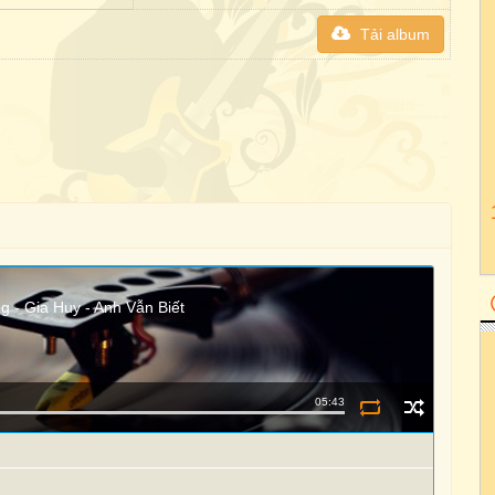
Tải album
 - Gia Huy - Anh Vẫn Biết
05:43