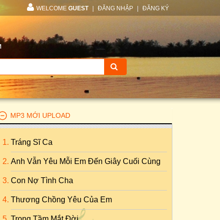
WELCOME
GUEST
|
ĐĂNG NHẬP
|
ĐĂNG KÝ
M
MP3 MỚI UPLOAD
Tráng Sĩ Ca
Anh Vẫn Yêu Mỗi Em Đến Giây Cuối Cùng
Con Nợ Tình Cha
Thương Chồng Yêu Của Em
Trong Tầm Mắt Đời