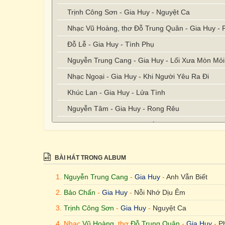
Trịnh Công Sơn - Gia Huy - Nguyệt Ca
Nhạc Vũ Hoàng, thơ Đỗ Trung Quân - Gia Huy -
Đỗ Lễ - Gia Huy - Tình Phụ
Nguyễn Trung Cang - Gia Huy - Lối Xưa Mòn Mỏi
Nhạc Ngoại - Gia Huy - Khi Người Yêu Ra Đi
Khúc Lan - Gia Huy - Lửa Tình
Nguyễn Tâm - Gia Huy - Rong Rêu
Khánh Băng - Gia Huy - Nếu Một Ngày
BÀI HÁT TRONG ALBUM
Nguyễn Trung Cang
-
Gia Huy
-
Anh Vẫn Biết
Bảo Chấn
-
Gia Huy
-
Nỗi Nhớ Dịu Êm
Trịnh Công Sơn
-
Gia Huy
-
Nguyệt Ca
Nhạc
Vũ Hoàng
, thơ
Đỗ Trung Quân
-
Gia Huy
-
P