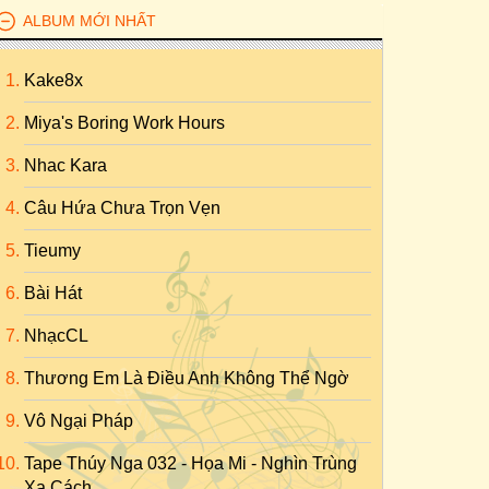
ALBUM MỚI NHẤT
Kake8x
Miya's Boring Work Hours
Nhac Kara
Câu Hứa Chưa Trọn Vẹn
Tieumy
Bài Hát
NhạcCL
Thương Em Là Điều Anh Không Thể Ngờ
Vô Ngại Pháp
Tape Thúy Nga 032 - Họa Mi - Nghìn Trùng
Xa Cách