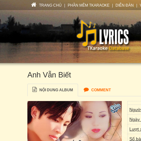
TRANG CHỦ
|
PHẦN MỀM TKARAOKE
|
DIỄN ĐÀN
|
Anh Vẫn Biết
NỘI DUNG ALBUM
COMMENT
Người
Ngày 
Lượt 
Số bà