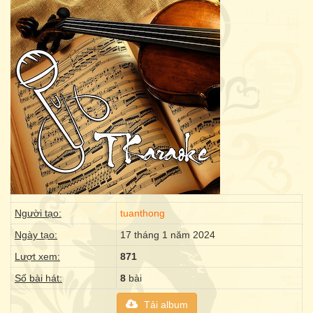
Người tạo:
tuanthong
Ngày tạo:
17 tháng 1 năm 2024
Lượt xem:
871
Số bài hát:
8
bài
Tải album