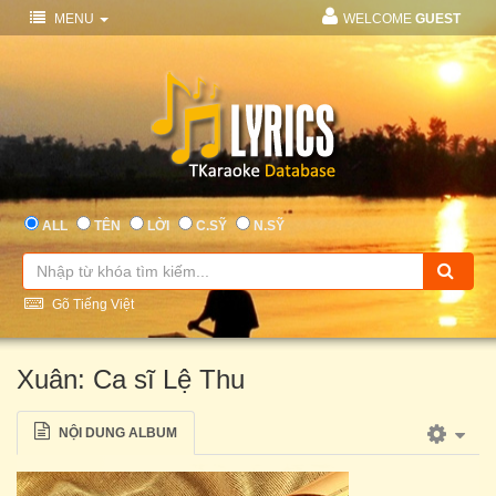
MENU
WELCOME
GUEST
ALL
TÊN
LỜI
C.SỸ
N.SỸ
Gõ Tiếng Việt
Xuân: Ca sĩ Lệ Thu
NỘI DUNG ALBUM